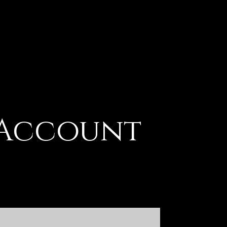
 Account