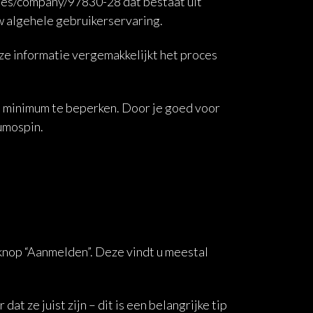
files/company/97830-28
dat bestaat uit
uw algehele gebruikerservaring.
ze informatie vergemakkelijkt het proces
n minimum te beperken. Door je goed voor
Zumospin.
 knop “Aanmelden”. Deze vindt u meestal
at ze juist zijn – dit is een belangrijke tip