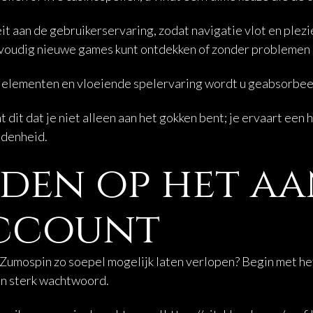
 aan de gebruikerservaring, zodat navigatie vlot en plezie
envoudig nieuwe games kunt ontdekken of zonder problemen k
he elementen en vloeiende spelervaring wordt u geabsorbe
t dit dat je niet alleen aan het gokken bent; je ervaart e
edenheid.
iden op het a
account
j Zumospin zo soepel mogelijk laten verlopen? Begin met h
en sterk wachtwoord.