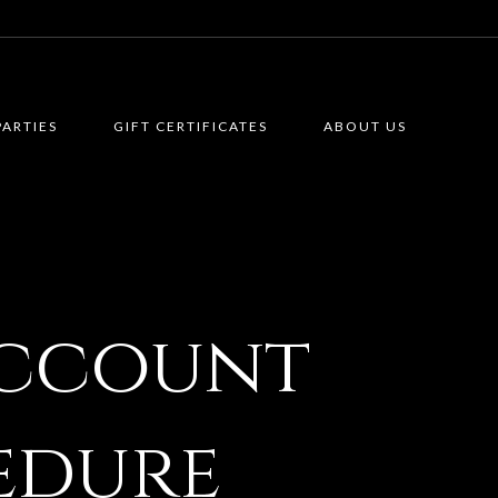
PARTIES
GIFT CERTIFICATES
ABOUT US
Account
edure