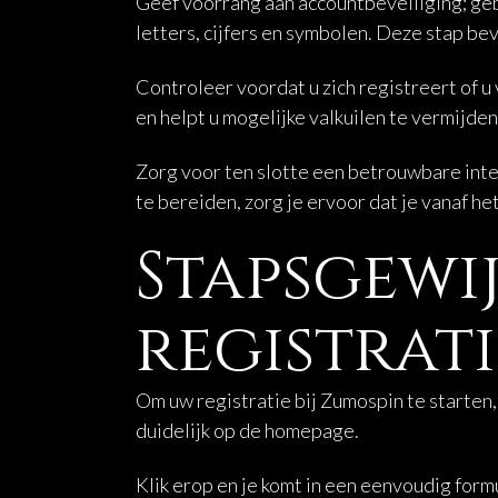
Geef voorrang aan accountbeveiliging; ge
letters, cijfers en symbolen. Deze stap be
Controleer voordat u zich registreert of 
en helpt u mogelijke valkuilen te vermijden
Zorg voor ten slotte een betrouwbare inte
te bereiden, zorg je ervoor dat je vanaf h
Stapsgewi
registrat
Om uw registratie bij Zumospin te starten
duidelijk op de homepage.
Klik erop en je komt in een eenvoudig formul