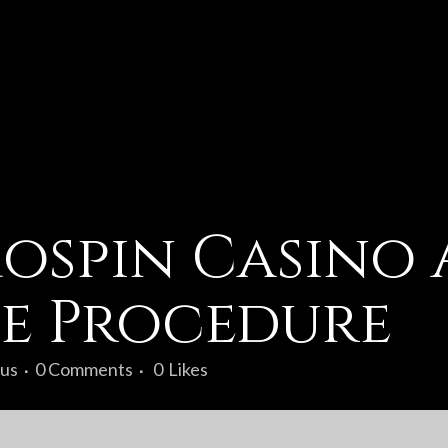
ospin Casino
ie Procedure
us
0 Comments
0
Likes