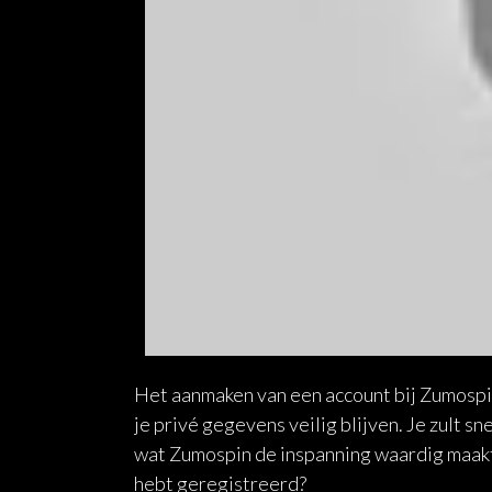
Het aanmaken van een account bij Zumospin
je privé gegevens veilig blijven. Je zult s
wat Zumospin de inspanning waardig maakt e
hebt geregistreerd?