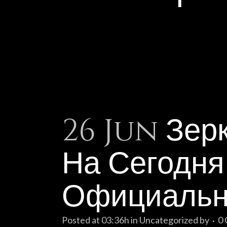
26 Jun
Зерк
На Сегодня
Официальн
Posted at 03:36h
in
Uncategorized
by
0