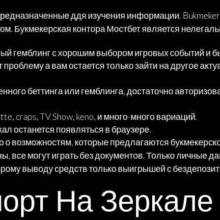
 предназначенные ддя изучения информации. Bukmekero
елом. Букмекерская контора Мостбет является нелегаль
ный гемблинг с хорошим выбором игровых событий и
проблему а вам остается только зайти на другое акту
нного беттинга или гемблинга, достаточно авторизов
lette, craps, TV Show, keno, и много-много вариаций.
ал останется появляться в браузере.
ко о возможностям, которые предлагаются букмекерск
, все могут играть без документов. Только личные д
торому выводу средств только выигрышей с бездепози
порт На Зеркал