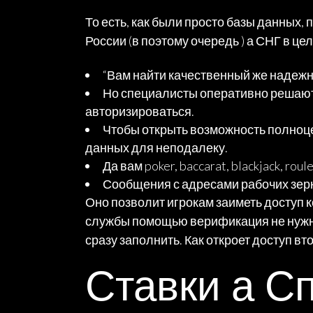
То есть, как были просто базы данных,
России (в поэтому очередь ) а СНГ в ц
“Вам найти качественный же надеж
Но специалисты оперативно решают 
авторизироваться.
Чтобы открыть возможность полноце
данных для неподалеку.
Да вам poker, baccarat, blackjack, rou
Сообщения с адресами рабочих зерк
Оно позволит игрокам заиметь доступ 
службы помощью верификация не нужны
сразу заполнить. Как откроет доступ в
Ставки а С