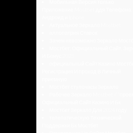
Мобильная Версия только
Приложение Mostbet ддя Телефона
Андроид и Iphone
Актуальное Зеркало Mostbet
аллопатрия Ставок
Зачем невозможно Зеркало Мостб
Мостбет: Официальный Сайт, Зер
И Бонус 2025
официальный Сайт Казино Мостбе
Регистрация И проход В Личный
приемную
Мостбет стулочасы Зеркало
Рабочее Зеркало Mostbet -” “прое
Официальный Сайт Казино И Бк
Мостбет Зеркало Для 2024 году
телепатическую Технической
Поддержки Бк Мостбет