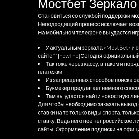
Мостбет Зеркало
Становиться со службой поддержки мож
Неподходящий процесс исключает возм
На мобильном телефоне вы удастся игр
У актуальным зеркала «MostBet» и 
сайте.” “[newline]Сегодня официальны
Так тоже через кассу, в таком и по
платежки.
Из запрещенных способов поиска р
Букмекер предлагает немного способ
Там вы удастся найти новостную лент
Для чтобы необходимо заказать вывод 
ставки на те только виды спорта, толь
ставку. Ведь него нее нет российское 
сайты. Оформление подписки на офици