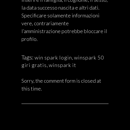
la data successo nascita e altri dati.
Specificare solamente informazioni
vere, contrariamente
l’amministrazione potrebbe bloccare il
profilo.
Tags:
win spark login
,
winspark 50
giri gratis
,
winspark it
Sorry, the comment form is closed at
this time.