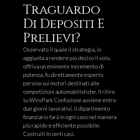
Traguardo
Di Depositi E
Prelievi?
Osservato il quale il strategia, in
aggiunta a rendere più deciso il volo,
offriva un eminente incremento di
potenza, fu direttamente esperto
persino sui motori destinati alle
competizioni automobilistiche. Il ritiro
su WinsPark Confusione avviene entro
due giorni lavorativi. Il dipartimento
finanziario farà in ogni caso nel maniera
più rapido e efficiente possibile.
Costruiti In certi casi,