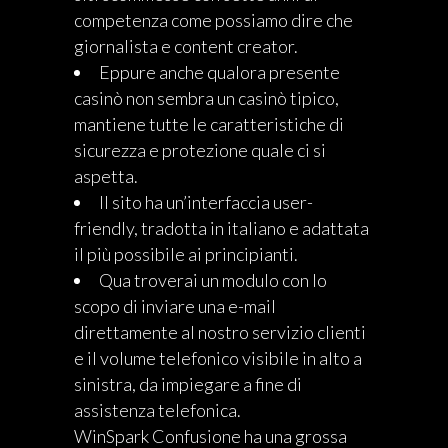
competenza come possiamo dire che
giornalista e content creator.
Eppure anche qualora presente
casinò non sembra un casinò tipico,
mantiene tutte le caratteristiche di
sicurezza e protezione quale ci si
aspetta.
Il sito ha un’interfaccia user-
friendly, tradotta in italiano e adattata
il più possibile ai principianti.
Qua troverai un modulo con lo
scopo di inviare una e-mail
direttamente al nostro servizio clienti
e il volume telefonico visibile in alto a
sinistra, da impiegare a fine di
assistenza telefonica.
WinSpark Confusione ha una grossa