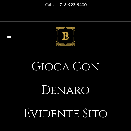
Call Us:
718-923-9400
Gioca Con
Denaro
Evidente Sito