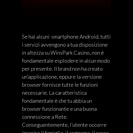
Se hai alcuni smartphone Android, tutti
i servizi avvengono a tua disposizione
in altezza su WinsPark Casino, non è
fondamentale esplodere in alcun modo
per presente. Il brand non ha creato
un’applicazione, eppure la versione
browser fornisce tutte le funzioni
necessarie. La caratteristica
fondamentale è che tu abbia un
browser funzionante e una buona
connessione a Rete.
Conseguentemente, l’utente occorre
inserire il famiglia, il cognome, il sesso,