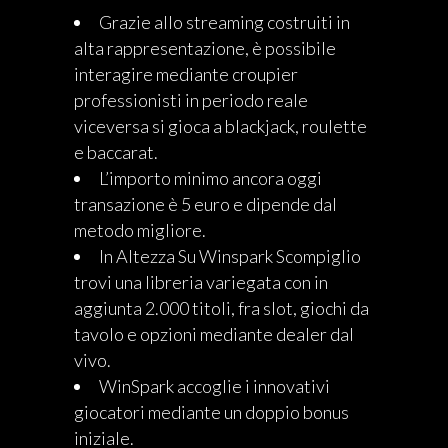
Grazie allo streaming costruiti in
alta rappresentazione, è possibile
interagire mediante croupier
professionisti in periodo reale
viceversa si gioca a blackjack, roulette
e baccarat.
L’importo minimo ancora oggi
transazione è 5 euro e dipende dal
metodo migliore.
In Altezza Su Winspark Scompiglio
trovi una libreria variegata con in
aggiunta 2.000 titoli, fra slot, giochi da
tavolo e opzioni mediante dealer dal
vivo.
WinSpark accoglie i innovativi
giocatori mediante un doppio bonus
iniziale.