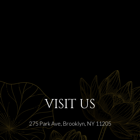
VISIT US
275 Park Ave, Brooklyn, NY 11205