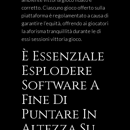
corretto. Ciascuno gioco offerto sulla
piattaforma è regolamentato a causa di
garantire l’equità, offrendo ai giocatori
la aforisma tranquillità durante le di
essi sessioni vittoria gioco.
È Essenziale
Esplodere
Software A
Fine Di
Puntare In
Altezza Su