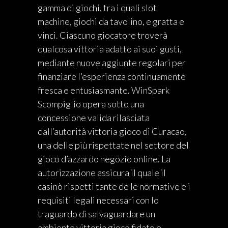
gamma di giochi, tra i quali slot
machine, giochi da tavolino, e gratta e
vinci. Ciascuno giocatore troverà
qualcosa vittoria adatto ai suoi gusti,
mediante nuove aggiunte regolari per
finanziare l’esperienza continuamente
fresca e entusiasmante. WinSpark
Scompiglio opera sotto una
concessione valida rilasciata
dall’autorità vittoria gioco di Curacao,
una delle più rispettate nel settore del
gioco d’azzardo negozio online. La
autorizzazione assicura il quale il
casinò rispetti tante de le normative e i
requisiti legali necessari con lo
traguardo di salvaguardare un
ambiente vittoria gioco fidato e