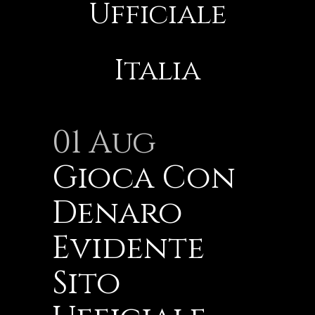
Ufficiale
Italia
01 Aug
Gioca Con
Denaro
Evidente
Sito