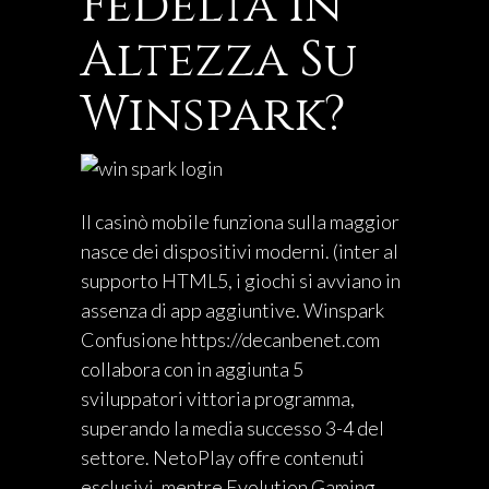
Fedeltà In
Altezza Su
Winspark?
Il casinò mobile funziona sulla maggior
nasce dei dispositivi moderni. (inter al
supporto HTML5, i giochi si avviano in
assenza di app aggiuntive. Winspark
Confusione
https://decanbenet.com
collabora con in aggiunta 5
sviluppatori vittoria programma,
superando la media successo 3-4 del
settore. NetoPlay offre contenuti
esclusivi, mentre Evolution Gaming