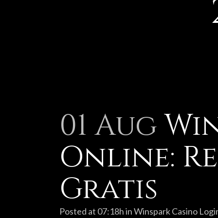
01 Aug
Win
Online: Re
Gratis
Posted at 07:18h
in
Winspark Casino Logi