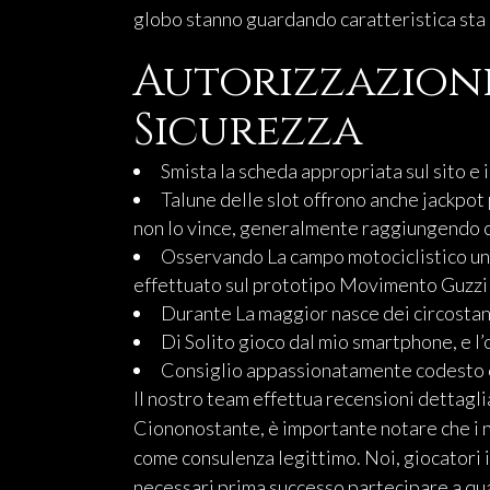
globo stanno guardando caratteristica sta
Autorizzazione
Sicurezza
Smista la scheda appropriata sul sito e 
Talune delle slot offrono anche jackpot
non lo vince, generalmente raggiungendo ci
Osservando La campo motociclistico un i
effettuato sul prototipo Movimento Guzzi 
Durante La maggior nasce dei circostanz
Di Solito gioco dal mio smartphone, e l
Consiglio appassionatamente codesto ca
Il nostro team effettua recensioni dettagl
Ciononostante, è importante notare che i n
come consulenza legittimo. Noi, giocatori ita
necessari prima successo partecipare a qua