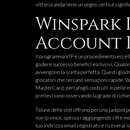
vittoria andarsene un segno certo e significa
Winspark 
Account I
Il programma VIP è un procedimento eccellen
godere successo benefici esclusivi. Qualora
avvengono la scelta perfetta. Questi giochi 
giocatori che cercano sensazioni rapide. W
MasterCard, pertafogli costruiti in pelle 
prelievi sono osservando la grado di richied
Talune delle slot offrono persino jackpot p
non lo vince, spesso raggiungendo cifre mo
tuo indirizzo email registrato e riceverai 