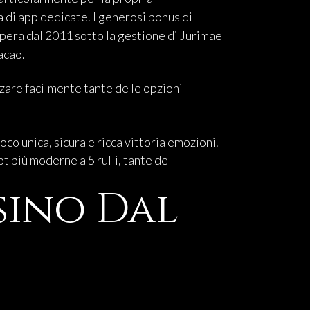
 di app dedicate. I generosi bonus di
opera dal 2011 sotto la gestione di Jurimae
acao.
zare facilmente tante de le opzioni
o unica, sicura e ricca vittoria emozioni.
ot più moderne a 5 rulli, tante de
sino Dal