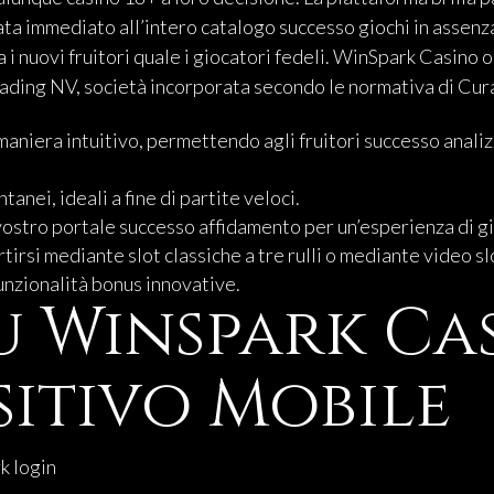
ta immediato all’intero catalogo successo giochi in assenza
i nuovi fruitori quale i giocatori fedeli. WinSpark Casino 
ading NV, società incorporata secondo le normativa di Cur
maniera intuitivo, permettendo agli fruitori successo analiz
tanei, ideali a fine di partite veloci.
ostro portale successo affidamento per un’esperienza di gioc
tirsi mediante slot classiche a tre rulli o mediante video sl
unzionalità bonus innovative.
u Winspark Ca
sitivo Mobile