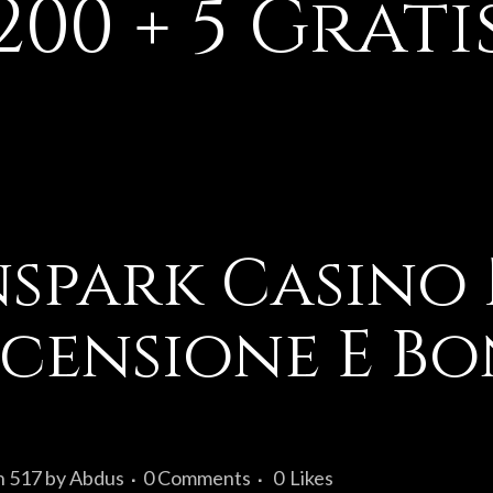
200 + 5 Grati
spark Casino
censione E Bon
n 517
by
Abdus
0 Comments
0
Likes