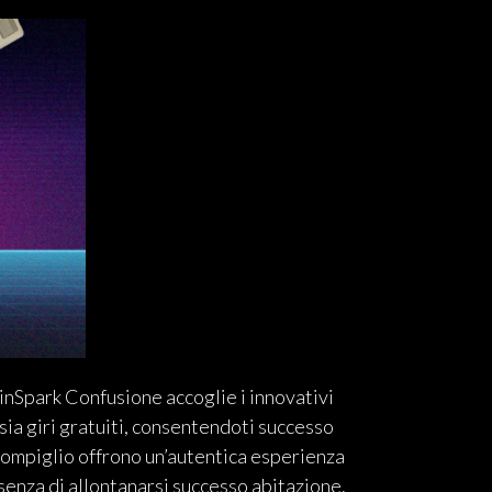
WinSpark Confusione accoglie i innovativi
ia giri gratuiti, consentendoti successo
Scompiglio offrono un’autentica esperienza
senza di allontanarsi successo abitazione.