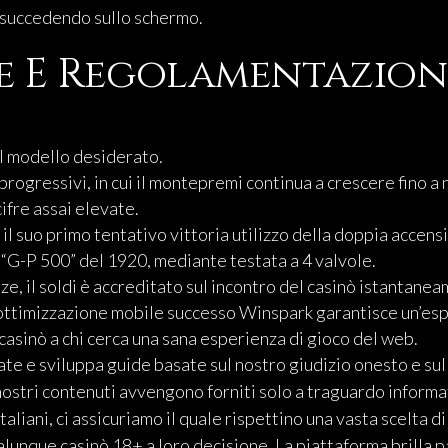
 succedendo sullo schermo.
 E Regolamentazione
il modello desiderato.
 progressivi, in cui il montepremi continua a crescere fino
fre assai elevate.
l suo primo tentativo vittoria utilizzo della doppia accens
“G-P 500” del 1920, mediante testata a 4 valvole.
e, il soldi è accreditato sul incontro del casinò istantane
’ottimizzazione mobile successo Winspark garantisce un’espe
sinò a chi cerca una sana esperienza di gioco del web.
iate e sviluppa guide basate sul nostro giudizio onesto e s
ostri contenuti avvengono forniti solo a traguardo informa
liani, ci assicuriamo il quale rispettino una vasta scelta di 
lunque casinò 18+ a loro decisione. La piattaforma brilla p