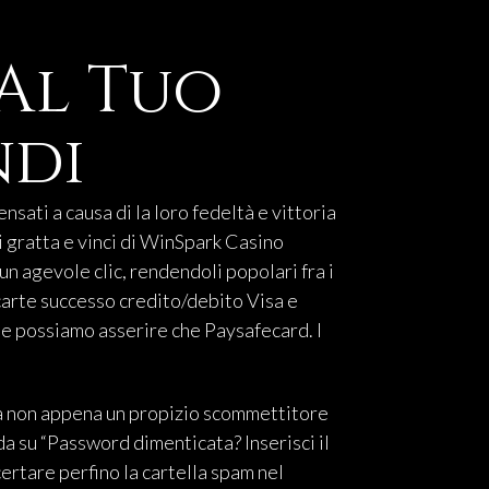
 Al Tuo
ndi
sati a causa di la loro fedeltà e vittoria
i gratta e vinci di WinSpark Casino
un agevole clic, rendendoli popolari fra i
carte successo credito/debito Visa e
me possiamo asserire che Paysafecard. I
e a non appena un propizio scommettitore
a su “Password dimenticata? Inserisci il
ertare perfino la cartella spam nel