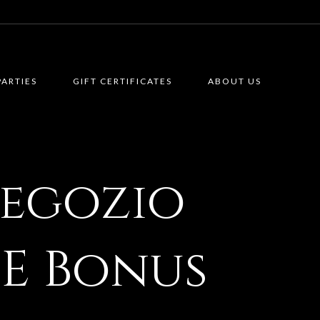
PARTIES
GIFT CERTIFICATES
ABOUT US
Negozio
 E Bonus