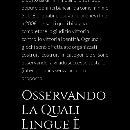
oppure bonifici bancari da come minimo
50€. È probabile eseguire prelievi fino
a 200€ passati i quali bisogna
completare la giudizio vittoria
controllo vittoria identità. Ognuno i
giochi sono effettuate organizzati
costruiti costruiti in categorie e si sono
osservando la grado successo testare
(inter. al bonus senza acconto
proposto.
Osservando
La Quali
Lingue È