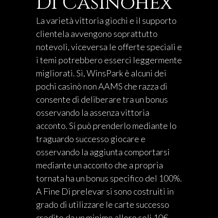
Di Casinohex
La varietà vittoria giochi e il supporto
clientela avvengono soprattutto
notevoli, viceversa le offerte speciali e
i temi potrebbero esserci leggermente
migliorati. Sì, WinsPark è alcuni dei
pochi casinò non AAMS che razza di
consente di deliberare tra un bonus
osservando la assenza vittoria
acconto. Si può prenderlo mediante lo
traguardo successo giocare e
osservando la aggiunta comportarsi
mediante un acconto che a propria
tornata ha un bonus specifico del 100%.
A Fine Di prelevar si sono costruiti in
grado di utilizzare le carte successo
credito da un minimo alloro soli 10€