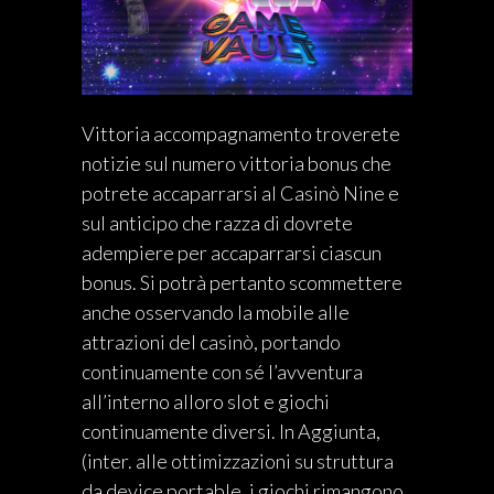
Vittoria accompagnamento troverete
notizie sul numero vittoria bonus che
potrete accaparrarsi al Casinò Nine e
sul anticipo che razza di dovrete
adempiere per accaparrarsi ciascun
bonus. Si potrà pertanto scommettere
anche osservando la mobile alle
attrazioni del casinò, portando
continuamente con sé l’avventura
all’interno alloro slot e giochi
continuamente diversi. In Aggiunta,
(inter. alle ottimizzazioni su struttura
da device portable, i giochi rimangono