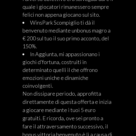
quale i giocatori rimanessero sempre
felici non appena giocano sul sito.
WinsPark Scompiglio ti dà il
benvenuto mediante unbonus magro a
€ 200 sul tuo il suo primo acconto, del
150%.
In Aggiunta, mi appassionano i
giochi d’fortuna, costruiti in
determinato quelli il che offrono
emozioni uniche e dinamiche
coinvolgenti.
Non dissipare periodo, approfitta
direttamente di questa offerta e inizia
a giocare mediante i tuoi 5 euro
gratuiti. E ricorda, ove sei pronto a
fare il attraversamento successivo, il
bonus vittoria benvenuto è lì a causa di