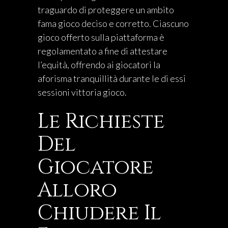
traguardo di proteggere un ambito
fama gioco deciso e corretto. Ciascuno
gioco offerto sulla piattaforma è
regolamentato a fine di attestare
l’equità, offrendo ai giocatori la
aforisma tranquillità durante le di essi
sessioni vittoria gioco.
Le Richieste
Del
Giocatore
Alloro
Chiudere Il