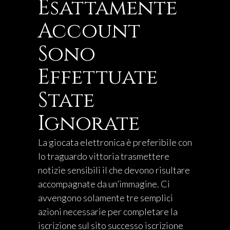
Esattamente
Account
Sono
Effettuate
State
Ignorate
La giocata elettronica è preferibile con
lo traguardo vittoria trasmettere
notizie sensibili il che devono risultare
accompagnate da un’immagine. Ci
avvengono solamente tre semplici
azioni necessarie per completare la
iscrizione sul sito successo iscrizione