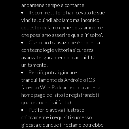
andarsene tempo e contante.
Il scommettitore ha ricevuto le sue
vincite, quindi abbiamo malinconico
codesto reclamo come possiamo dire
che possiamo asserire quale “risolto”.
Ciascuno transazione è protetta
con tecnologie vittoria sicurezza
avanzate, garantendo tranquillità
unitamente.
Perciò, potrai giocare
tranquillamente da Android o iOS
facendo WinsPark accedi durante la
home page del sito (o registrandoti
qualora non l’hai fatto).
Putiferio aveva illustrato
chiaramente i requisiti successo
giocata e dunque il reclamo potrebbe