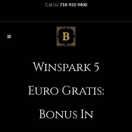
Call Us:
718-923-9400
Winspark 5
Euro Gratis:
Bonus In