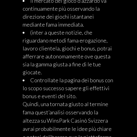
Il mercato del gioco d’azzardo va
continuamente più osservando la
direzione dei giochi istantanei
mediante fama immediata.
(inter a queste notizie, che
riguardano metodi fama erogazione,
lavoro clientela, giochi e bonus, potrai
afferrare autonomamente ove questa
sia la gamma giusta a fine di le tue
giocate.
Controllate la pagina dei bonus con
lo scopo successo sapere gli effettivi
bonus e eventi del sito.
Quindi, una tornata giusto al termine
fama quest’analisi osservando la
altezza su WinsPark Casinò Svizzera
avrai probabilmente le idee più chiare