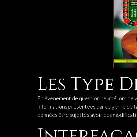
Les Type D
En événement de question heurté lors de vo
informations présentées par ce genre de 
données être sujettes avoir des modificat
Interfaça