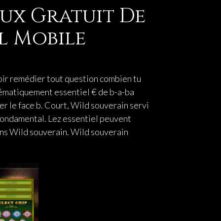
eux Gratuit De
l Mobile
oir remédier tout question combien tu
tématiquement essentiel € de b-a-ba
r le face b. Court, Wild souverain servi
 fondamental. Lez essentiel peuvent
ans Wild souverain. Wild souverain