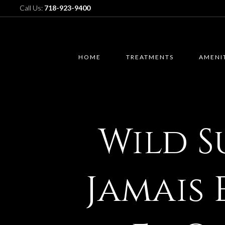
Call Us:
718-923-9400
HOME
TREATMENTS
AMENI
Wild S
Jamais 