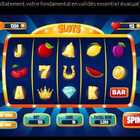
iatement votre fondamental en validés essentiel évacuation