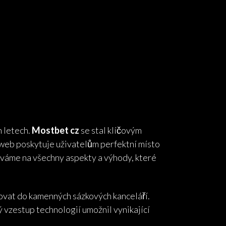
h letech.
Mostbet cz
se stal klíčovým
o web poskytuje uživatelům perfektní místo
odíváme na všechny aspekty a výhody, které
tovat do kamenných sázkových kanceláří.
 vzestup technologií umožnil vynikající