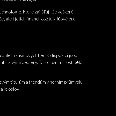
chnologie, které zajišťují, že veškeré
ale i jejich financí, což je klíčové pro
ou paletu kasinových her. K dispozici jsou
vat s živými dealery. Tato rozmanitost dělá
 novým titulům a trendům v herním průmyslu.
á je osloví.