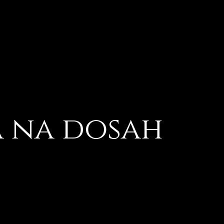
a na dosah