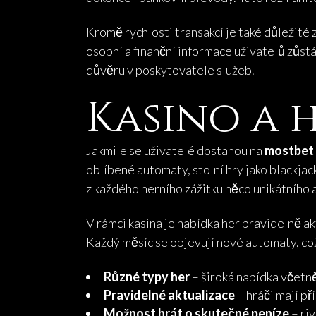
Kromě rychlosti transakcí je také důležité
osobní a finanční informace uživatelů zůstáv
důvěru v poskytovatele služeb.
Kasino a 
Jakmile se uživatelé dostanou na
mostbet 
oblíbené automaty, stolní hry jako blackjac
z každého herního zážitku něco unikátního a
V rámci kasina je nabídka her pravidelně a
Každý měsíc se objevují nové automaty, což u
Různé typy her
– široká nabídka včetně 
Pravidelné aktualizace
– hráči mají př
Možnost hrát o skutečné peníze
– riv