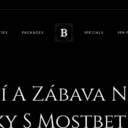
TIES
PACKAGES
SPECIALS
SPA 
í A Zábava 
y S Mostbet