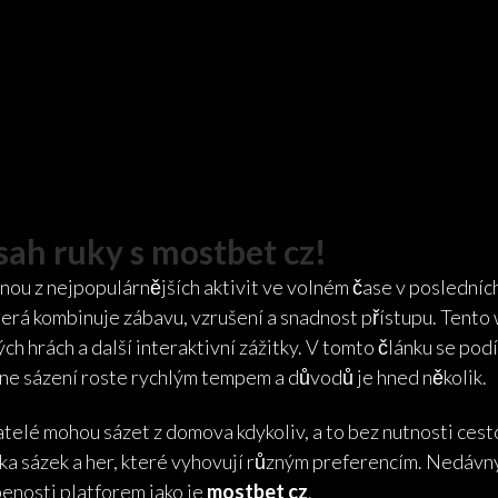
sah ruky s mostbet cz!
dnou z nejpopulárnějších aktivit ve volném čase v posledníc
která kombinuje zábavu, vzrušení a snadnost přístupu. Tent
ých hrách a další interaktivní zážitky. V tomto článku se p
ine sázení roste rychlým tempem a důvodů je hned několik.
atelé mohou sázet z domova kdykoliv, a to bez nutnosti ces
ka sázek a her, které vyhovují různým preferencím. Nedávný
benosti platforem jako je
mostbet cz
.