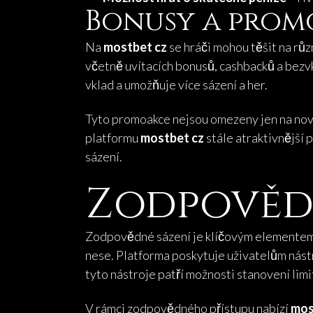
Bonusy a prom
Na
mostbet cz
se hráči mohou těšit na růz
včetně uvítacích bonusů, cashbacků a bezvk
vklad a umožňuje více sázení a her.
Tyto promoakce nejsou omezeny jen na nové 
platformu
mostbet cz
stále atraktivnější p
sázení.
Zodpověd
Zodpovědné sázení je klíčovým elementem,
nese. Platforma poskytuje uživatelům nástr
tyto nástroje patří možnosti stanovení limi
V rámci zodpovědného přístupu nabízí
mos