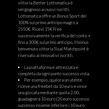
vittoria Better Lottomatica è
vergognoso ai nuovi iscritti.
Lottomatica offre un Bonus Sport del
100% sul primo anticipo magro a
2550€. Ricevi 15€ Free
successivamente la verifica del conto +
fino a 300€ sul primo anticipo. Il bonus
benvenuto vittoria Sisal Matchpoint è
riservato ai innovativi iscritti.
La piattaforma è attrezzata e
completa da ogni punto successo vista.
Per esempio, qualora un utente
riceve una freebet da 10 euro e vince
una giocata mediante quota 2.00,
guadagnerà 10 euro (20 euro successo
successo insieme inferiore i 10 euro