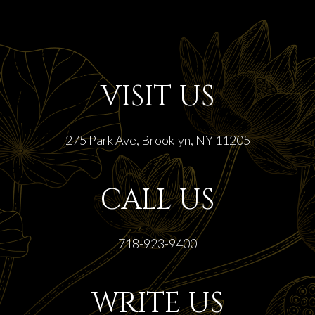
VISIT US
275 Park Ave, Brooklyn, NY 11205
CALL US
718-923-9400
WRITE US