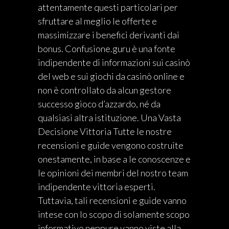
attentamente questi particolari per
sfruttare al meglio le offerte e
massimizzare i benefici derivanti dai
bonus. Confusione.guru è una fonte
indipendente di informazioni sui casinò
del web e sui giochi da casinò online e
non è controllato da alcun gestore
successo gioco d’azzardo, né da
qualsiasi altra istituzione. Una Vasta
Decisione Vittoria Tutte le nostre
recensioni e guide vengono costruite
onestamente, in base a le conoscenze e
le opinioni dei membri del nostro team
indipendente vittoria esperti.
Tuttavia, tali recensioni e guide vanno
intese con lo scopo di solamente scopo
informativo neppure vanno viste alla