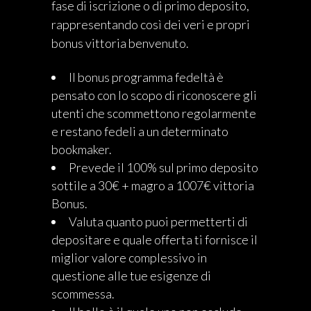
fase di iscrizione o di primo deposito,
rappresentando così dei veri e propri
bonus vittoria benvenuto.
Il bonus programma fedeltà è
pensato con lo scopo di riconoscere gli
utenti che scommettono regolarmente
e restano fedeli a un determinato
bookmaker.
Prevede il 100% sul primo deposito
sottile a 30€ + magro a 1007€ vittoria
Bonus.
Valuta quanto puoi permetterti di
depositare e quale offerta ti fornisce il
miglior valore complessivo in
questione alle tue esigenze di
scommessa.