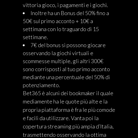
vittoria gioco, i pagamenti e i giochi.
Inoltre ha un Bonus del 50% fino a
50€ sul primo acconto + 10€ a
settimana con lo traguardo di 15
settimane.
7€ del bonus si possono giocare
osservando la giochi virtuali e
scommesse multiple, gli altri 300€
sono corrisposti al tuo primo acconto
mediante una percentuale del 50% di
potenziamento.
Bet365 è alcuni dei bookmaker il quale
mediamente ha le quote più alte e la
propria piattaforma è fra le più comode
e facili da utilizzare. Vanta poi la
copertura streaming più ampia d’Italia,
trasmettendo osservando la ottima