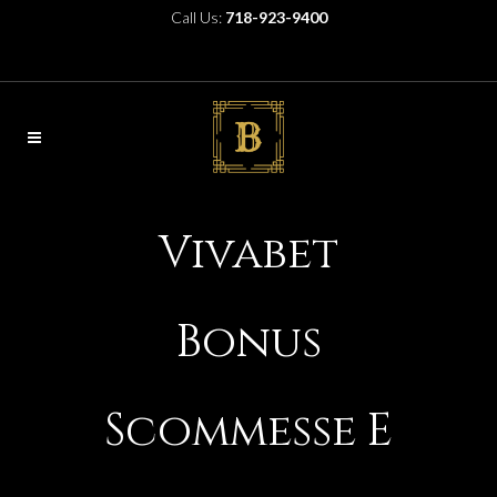
Call Us:
718-923-9400
Vivabet
Bonus
Scommesse E