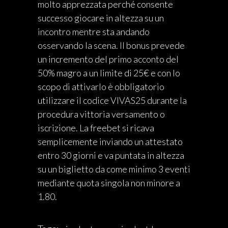
molto apprezzata perché consente
successo giocare in altezza su un
incontro mentre sta andando
osservando la scena. Il bonus prevede
un incremento del primo acconto del
50% magro a un limite di 25€ e con lo
scopo di attivarlo è obbligatorio
utilizzare il codice VIVAS25 durante la
procedura vittoria versamento o
iscrizione. La freebet si ricava
semplicemente inviando un attestato
entro 30 giorni e va puntata in altezza
su un biglietto da come minimo 3 eventi
mediante quota singola non minore a
1.80.