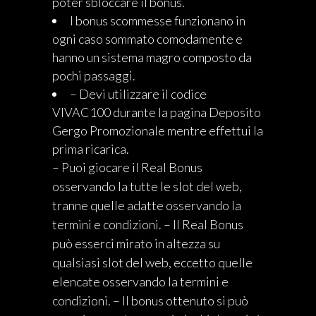
poter sbloccare il bonus.
I bonus scommesse funzionano in
ogni caso sommato comodamente e
hanno un sistema magro composto da
pochi passaggi.
– Devi utilizzare il codice
VIVAC100 durante la pagina Deposito
Gergo Promozionale mentre effettui la
prima ricarica.
– Puoi giocare il Real Bonus
osservando la tutte le slot del web,
tranne quelle adatte osservando la
termini e condizioni. – Il Real Bonus
può esserci mirato in altezza su
qualsiasi slot del web, eccetto quelle
elencate osservando la termini e
condizioni. – Il bonus ottenuto si può