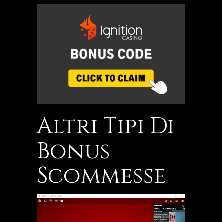
Altri Tipi Di
Bonus
Scommesse