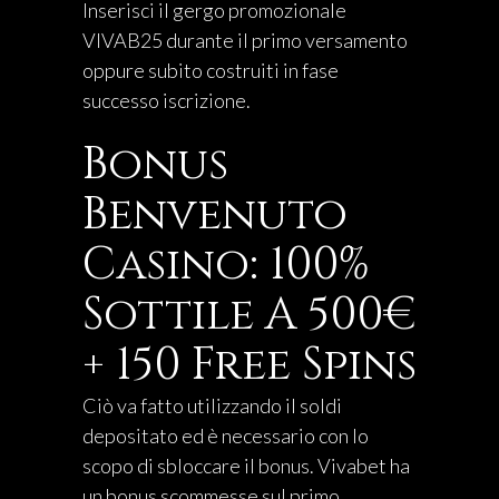
Inserisci il gergo promozionale
VIVAB25 durante il primo versamento
oppure subito costruiti in fase
successo iscrizione.
Bonus
Benvenuto
Casino: 100%
Sottile A 500€
+ 150 Free Spins
Ciò va fatto utilizzando il soldi
depositato ed è necessario con lo
scopo di sbloccare il bonus. Vivabet ha
un bonus scommesse sul primo