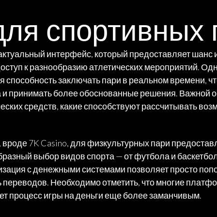
ля спортивных 
 актуальный интерфейс, который предоставляет шанс
доступ к разнообразию атлетических мероприятий. Одн
 способность заключать пари в реальном времени, чт
ча и принимать более обоснованные решения. Важной 
ческих средств, какие способствуют рассчитывать воз
 вроде 7K Casino, для физкультурных пари предоста
разный выбор видов спорта — от футбола и баскетбо
низация с денежными системами позволяет просто попо
 переводов. Необходимо отметить, что многие плат
т процесс игры на деньги еще более заманчивым.