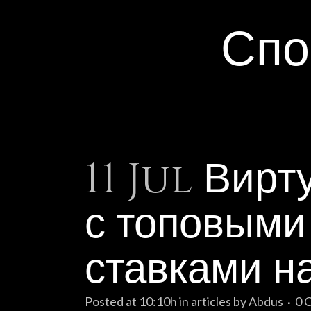
Спо
11 Jul
Вирту
с топовыми
ставками н
Posted at 10:10h
in
articles
by
Abdus
0 