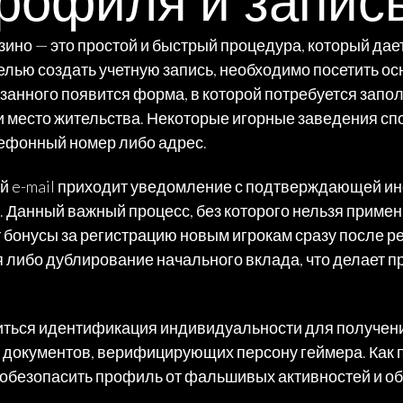
рофиля и запис
зино — это простой и быстрый процедура, который дае
лью создать учетную запись, необходимо посетить осн
указанного появится форма, в которой потребуется за
 и место жительства. Некоторые игорные заведения с
ефонный номер либо адрес.
й e-mail приходит уведомление с подтверждающей ин
. Данный важный процесс, без которого нельзя примени
 бонусы за регистрацию новым игрокам сразу после р
либо дублирование начального вклада, что делает п
иться идентификация индивидуальности для получени
 документов, верифицирующих персону геймера. Как 
 обезопасить профиль от фальшивых активностей и о