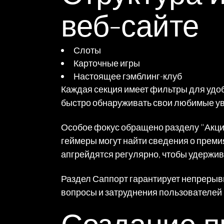
веб-сайте
Слоты
Карточные игры
Настоящее гэмблинг-клуб
Каждая секция имеет фильтры для удо
быстро обнаруживать свои любимые у
Особое фокус обращено разделу "Акции
геймеры могут найти сведения о преми
апгрейдятся регулярно, чтобы удержив
Раздел Саппорт гарантирует непрерывн
вопросы и затруднения пользователей