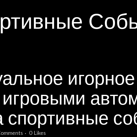
ртивные Соб
альное игорное
 игровыми авто
а спортивные с
Comments
0
Likes