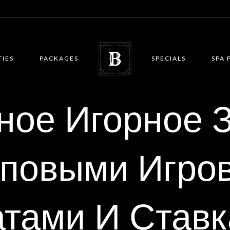
TIES
PACKAGES
SPECIALS
SPA 
ное Игорное 
оповыми Игро
тами И Став