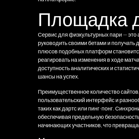
Площадка д
Сервис для физкультурных пари — это
руководить своими бетами и получать 
плюсов подобных платформ становится
реагировать на изменения в ходе мат
доступность аналитических и статисти
шансы на успех.
Преимущественное количество сайтов,
пользовательский интерфейс и разнооб
таких как дартс или пинг-понг. Синхро
обеспечивая предельную безопасность
начинающих участников, что превращае