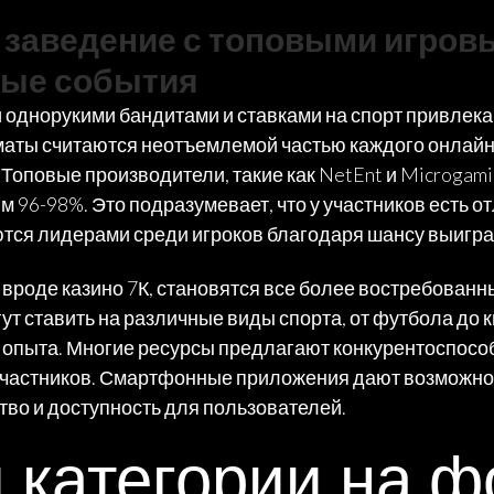
 заведение с топовыми игров
ные события
однорукими бандитами и ставками на спорт привлекаю
маты считаются неотъемлемой частью каждого онлайн
 Топовые производители, такие как NetEnt и Microgam
96-98%. Это подразумевает, что у участников есть о
тся лидерами среди игроков благодаря шансу выигра
, вроде
казино 7К
, становятся все более востребованн
т ставить на различные виды спорта, от футбола до к
 опыта. Многие ресурсы предлагают конкурентоспос
частников. Смартфонные приложения дают возможност
тво и доступность для пользователей.
и категории на 