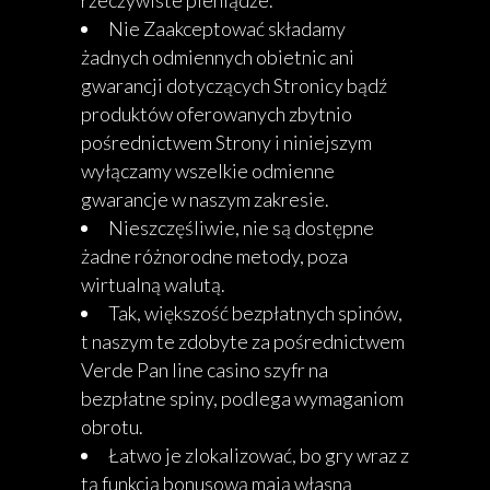
rzeczywiste pieniądze.
Nie Zaakceptować składamy
żadnych odmiennych obietnic ani
gwarancji dotyczących Stronicy bądź
produktów oferowanych zbytnio
pośrednictwem Strony i niniejszym
wyłączamy wszelkie odmienne
gwarancje w naszym zakresie.
Nieszczęśliwie, nie są dostępne
żadne różnorodne metody, poza
wirtualną walutą.
Tak, większość bezpłatnych spinów,
t naszym te zdobyte za pośrednictwem
Verde Pan line casino szyfr na
bezpłatne spiny, podlega wymaganiom
obrotu.
Łatwo je zlokalizować, bo gry wraz z
tą funkcją bonusową mają własną