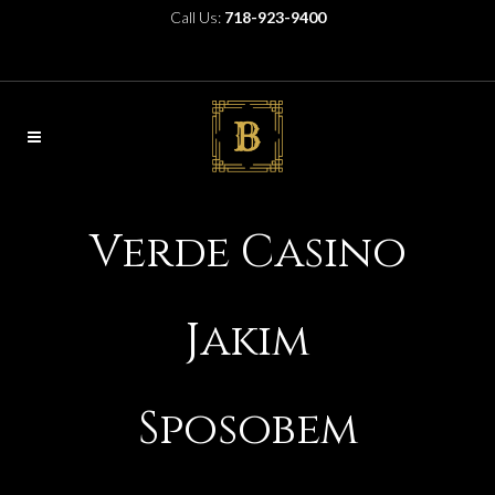
Call Us:
718-923-9400
Verde Casino
Jakim
Sposobem