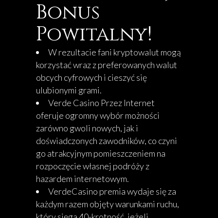
Bonus
Powitalny!
W rezultacie fani kryptowalut mogą
korzystać wraz z preferowanych walut
obcych cyfrowych i cieszyć się
ulubionymi grami.
Verde Casino Przez Internet
oferuje ogromny wybór możności
zarówno gwoli nowych, jak i
doświadczonych zawodników, co czyni
go atrakcyjnym pomieszczeniem na
rozpoczęcie własnej podróży z
hazardem internetowym.
VerdeCasino premia wydaje się za
każdym razem objęty warunkami ruchu,
który sięga 40-krotność, jeżeli