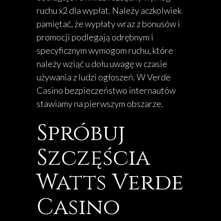
ruchu x2 dla wypłat. Należy aczkolwiek
pamiętać, że wypłaty wraz z bonusów i
promocji podlegają odrębnym i
specyficznym wymogom ruchu, które
należy wziąć u dołu uwagę w czasie
używania z ludzi ogłoszeń. W Verde
Casino bezpieczeństwo internautów
stawiamy na pierwszym obszarze.
Spróbuj
Szczęścia
Watts Verde
Casino