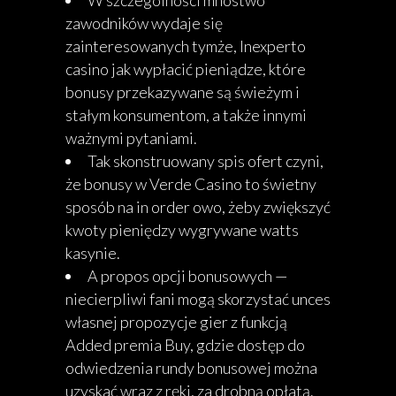
W szczególności mnóstwo
zawodników wydaje się
zainteresowanych tymże, Inexperto
casino jak wypłacić pieniądze, które
bonusy przekazywane są świeżym i
stałym konsumentom, a także innymi
ważnymi pytaniami.
Tak skonstruowany spis ofert czyni,
że bonusy w Verde Casino to świetny
sposób na in order owo, żeby zwiększyć
kwoty pieniędzy wygrywane watts
kasynie.
A propos opcji bonusowych —
niecierpliwi fani mogą skorzystać unces
własnej propozycje gier z funkcją
Added premia Buy, gdzie dostęp do
odwiedzenia rundy bonusowej można
uzyskać wraz z ręki, za drobną opłatą.