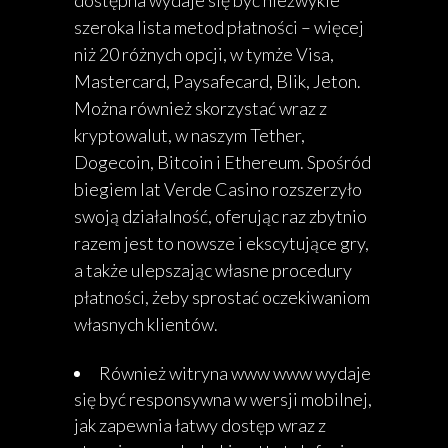
szeroka lista metod płatności – więcej
niż 20 różnych opcji, w tymże Visa,
Mastercard, Paysafecard, Blik, Jeton.
Można również skorzystać wraz z
kryptowalut, w naszym Tether,
Dogecoin, Bitcoin i Ethereum. Spośród
biegiem lat Verde Casino rozszerzyło
swoją działalność, oferując raz zbytnio
razem jest to nowsze i ekscytujące gry,
a także ulepszając własne procedury
płatności, żeby sprostać oczekiwaniom
własnych klientów.
Również witryna www www wydaje
się być responsywna w wersji mobilnej,
jak zapewnia łatwy dostęp wraz z