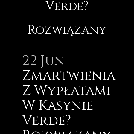
Verde?
Rozwiązany
22 Jun
Zmartwienia
Z Wypłatami
W Kasynie
Verde?