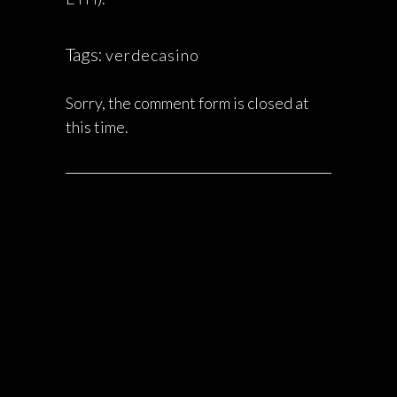
Tags:
verdecasino
Sorry, the comment form is closed at
this time.