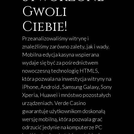
Gwoli
Ciebie!
Przeanalizowaliśmy witrynę i
znaleźliśmy zarówno zalety, jak i wady.
Mobilna edycja kasyna wspierana
wydaje się być za pośrednictwem
nowoczesną technologię HTML5,
która pozwala na inwestycja witryny na
iPhone, Android , Samsung Galaxy, Sony
Xperia, Huawei i mnóstwo pozostałych
urządzeniach. Verde Casino
gwarantuje użytkownikom doskonałą
wersję mobilną, która pozwala grać
odrzucić jedynie na komputerze PC