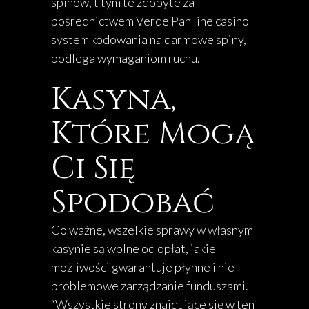
spinów, t tym te zdobyte za
pośrednictwem Verde Pan line casino
system kodowania na darmowe spiny,
podlega wymaganiom ruchu.
Kasyna,
Które Mogą
Ci Się
Spodobać
Co ważne, wszelkie sprawy w własnym
kasynie są wolne od opłat, jakie
możliwości gwarantuje płynne i nie
problemowe zarządzanie funduszami.
“Wszystkie strony znajdujące się w ten