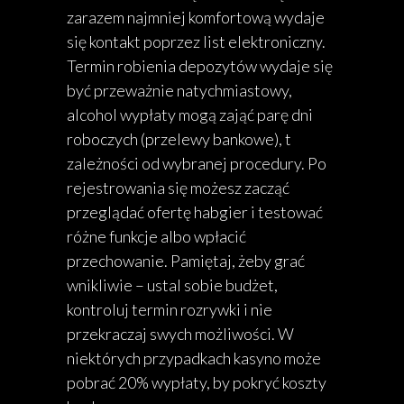
zarazem najmniej komfortową wydaje
się kontakt poprzez list elektroniczny.
Termin robienia depozytów wydaje się
być przeważnie natychmiastowy,
alcohol wypłaty mogą zająć parę dni
roboczych (przelewy bankowe), t
zależności od wybranej procedury. Po
rejestrowania się możesz zacząć
przeglądać ofertę habgier i testować
różne funkcje albo wpłacić
przechowanie. Pamiętaj, żeby grać
wnikliwie – ustal sobie budżet,
kontroluj termin rozrywki i nie
przekraczaj swych możliwości. W
niektórych przypadkach kasyno może
pobrać 20% wypłaty, by pokryć koszty