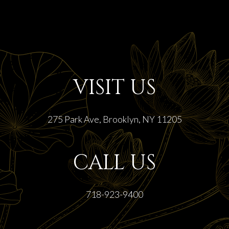
VISIT US
275 Park Ave, Brooklyn, NY 11205
CALL US
718-923-9400