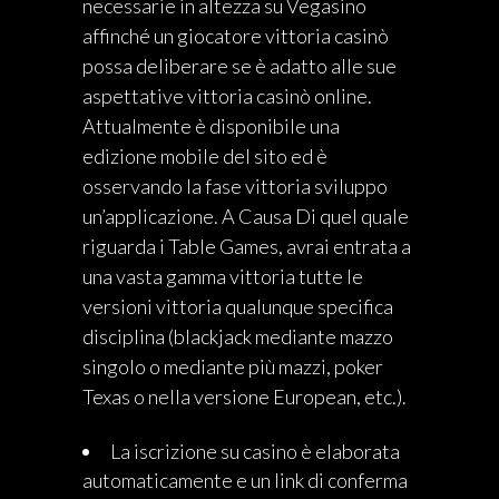
necessarie in altezza su Vegasino
affinché un giocatore vittoria casinò
possa deliberare se è adatto alle sue
aspettative vittoria casinò online.
Attualmente è disponibile una
edizione mobile del sito ed è
osservando la fase vittoria sviluppo
un’applicazione. A Causa Di quel quale
riguarda i Table Games, avrai entrata a
una vasta gamma vittoria tutte le
versioni vittoria qualunque specifica
disciplina (blackjack mediante mazzo
singolo o mediante più mazzi, poker
Texas o nella versione European, etc.).
La iscrizione su casino è elaborata
automaticamente e un link di conferma