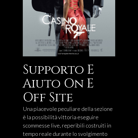
Supporto E
Aiuto On E
Off Site
Una piacevole peculiare della sezione
è la possibilità vittoria eseguire
scommesse live, reperibili costruiti in
tempo reale durante lo svolgimento