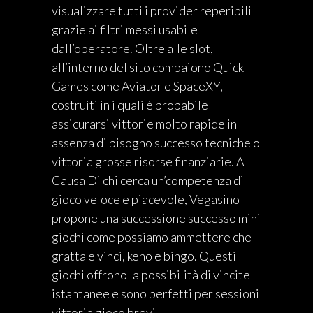
visualizzare tutti i provider reperibili
grazie ai filtri messi usabile
dall’operatore. Oltre alle slot,
all’interno del sito compaiono Quick
Games come Aviator e SpaceXY,
costruiti in i quali è probabile
assicurarsi vittorie molto rapide in
assenza di bisogno successo tecniche o
vittoria grosse risorse finanziarie. A
Causa Di chi cerca un’competenza di
gioco veloce e piacevole, Vegasino
propone una successione successo mini
giochi come possiamo ammettere che
gratta e vinci, keno e bingo. Questi
giochi offrono la possibilità di vincite
istantanee e sono perfetti per sessioni
vittoria gioco brevi.