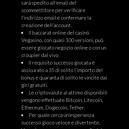
sarà spedito all’email del
scommettitore per verificare
l’indirizzo email e confermare la
creazione dell’account.
Il baccarat online del casinò
Vegasino, con quasi 100 versioni, può
essere giocato negozio online o con un
croupier dal vivo.
Il requisito successo giocata è
assicurato a 35 di solito l’importo del
bonus e quaranta di solito le vincite dai
giri gratuiti.
Le criptovalute al attimo disponibili
vengono effettuate Bitcoin, Litecoin,
Ethereum, Dogecoin, Tether.
Per quale cerca un’esperienza
successo gioco veloce e divertente,