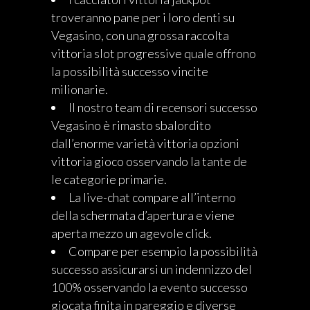
troveranno pane per i loro denti su
Vegasino, con una grossa raccolta
vittoria slot progressive quale offrono
la possibilità successo vincite
milionarie.
Il nostro team di recensori successo
Vegasino è rimasto sbalordito
dall’enorme varietà vittoria opzioni
vittoria gioco osservando la tante de
le categorie primarie.
La live-chat compare all’interno
della schermata d’apertura e viene
aperta mezzo un agevole click.
Compare per esempio la possibilità
successo assicurarsi un indennizzo del
100% osservando la evento successo
giocata finita in pareggio e diverse