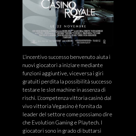
L’incentivo successo benvenuto aiuta i
nuovi giocatori a iniziare mediante
funzioni aggiuntive, viceversa i giri
gratuiti perdita la possibilità successo
testare le slot machine in assenza di
rischi. L’competenza vittoria casinò dal
vivo vittoria Vegasino è fornita da
leader del settore come possiamo dire
che Evolution Gaming e Playtech. I
giocatori sono in grado di buttarsi