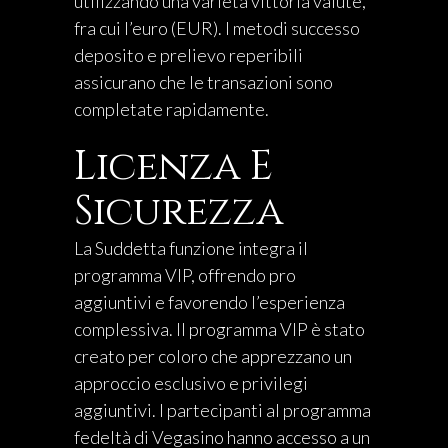
utilizzando una varietà vittoria valute,
fra cui l’euro (EUR). I metodi successo
deposito e prelievo reperibili
assicurano che le transazioni sono
completate rapidamente.
Licenza E
Sicurezza
La Suddetta funzione integra il
programma VIP, offrendo pro
aggiuntivi e favorendo l’esperienza
complessiva. Il programma VIP è stato
creato per coloro che apprezzano un
approccio esclusivo e privilegi
aggiuntivi. I partecipanti al programma
fedeltà di Vegasino hanno accesso a un