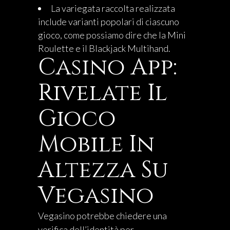
La variegata raccolta realizzata
include varianti popolari di ciascuno
gioco, come possiamo dire che la Mini
Roulette e il Blackjack Multihand.
Casino App:
Rivelate Il
Gioco
Mobile In
Altezza Su
Vegasino
Vegasino potrebbe chiedere una
verifica dell’identità per