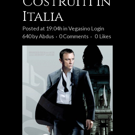
Costruiti In
Italia
Posted at 19:04h
in
Vegasino Login
640
by
Abdus
0 Comments
0
Likes