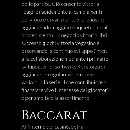
delle partite. Ciò consente vittoria
reagire rapidamente ai cambiamenti
del gioco e di variare i suoi pronostici,
aggiungendo maggiore inquietudine al
procedimento. La negozio vittoria libri
successo giochi vittoria Vegasino è
osservando la continuo sviluppo (inter.
alla collaborazione mediante i primarie
sviluppatori di software. X si sforza di
aggiungere regolarmente nuove
varianti alla serie, il che contribuisce a
finanziare vivo l’interesse dei giocatori
e per ampliare la assortimento.
Baccarat
All’interno del casinò, potrai