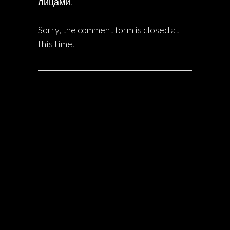
лицами.
Sorry, the comment form is closed at
this time.