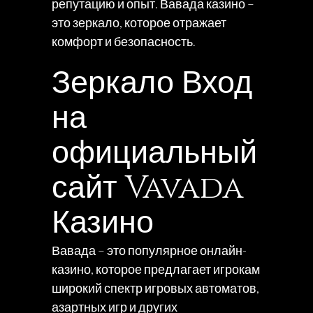
репутацию и опыт. Вавада казино –
это зеркало, которое отражает
комфорт и безопасность.
Зеркало Вход
на
официальный
сайт Vavada
Казино
Вавада – это популярное онлайн-
казино, которое предлагает игрокам
широкий спектр игровых автоматов,
азартных игр и других