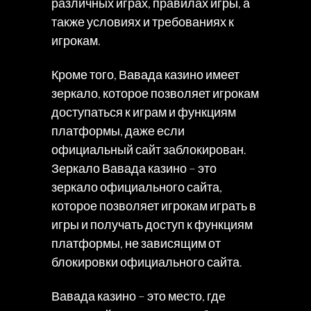
различных играх, правилах игры, а
также условиях и требованиях к
игрокам.
Кроме того, Вавада казино имеет
зеркало, которое позволяет игрокам
доступаться к играм и функциям
платформы, даже если
официальный сайт заблокирован.
Зеркало Вавада казино – это
зеркало официального сайта,
которое позволяет игрокам играть в
игры и получать доступ к функциям
платформы, не зависящим от
блокировки официального сайта.
Вавада казино – это место, где