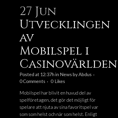
27 Jun
Utvecklingen
av
Mobilspel i
Casinovärlden
Posted at 12:37h
in
News
by
Abdus
0 Comments
0
Likes
Mobilspel har blivit en huvud del av
spelföretagen, det gör det möjligt för
spelare att njuta av sina favoritspel var
som som helst och när som helst. Enligt