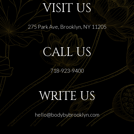
VISIT US
275 Park Ave, Brooklyn, NY 11205
CALL US
718-923-9400
WRITE US
hello@bodybybrooklyn.com