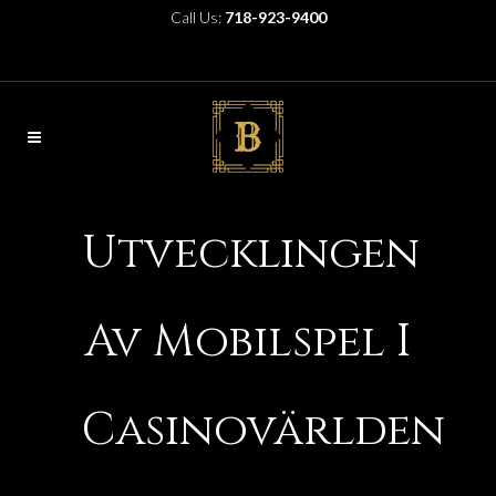
Call Us:
718-923-9400
Utvecklingen
Av Mobilspel I
Casinovärlden