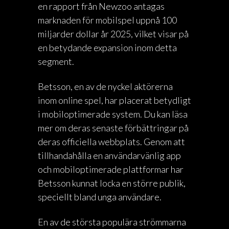
en rapport från Newzoo antagas
marknaden för mobilspel uppnå 100
miljarder dollar år 2025, vilket visar på
en betydande expansion inom detta
segment.
Betsson, en av de nyckel aktörerna
inom online spel, har placerat betydligt
i mobiloptimerade system. Du kan läsa
mer om deras senaste förbättringar på
deras
officiella webbplats
. Genom att
tillhandahålla en användarvänlig app
och mobiloptimerade plattformar har
Betsson kunnat locka en större publik,
speciellt bland unga användare.
En av de största populära strömmarna