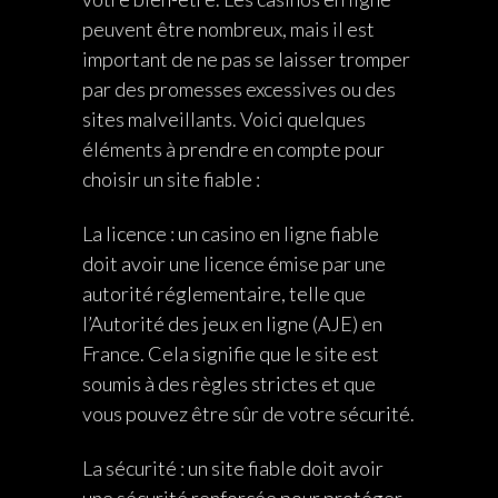
peuvent être nombreux, mais il est
important de ne pas se laisser tromper
par des promesses excessives ou des
sites malveillants. Voici quelques
éléments à prendre en compte pour
choisir un site fiable :
La licence : un casino en ligne fiable
doit avoir une licence émise par une
autorité réglementaire, telle que
l’Autorité des jeux en ligne (AJE) en
France. Cela signifie que le site est
soumis à des règles strictes et que
vous pouvez être sûr de votre sécurité.
La sécurité : un site fiable doit avoir