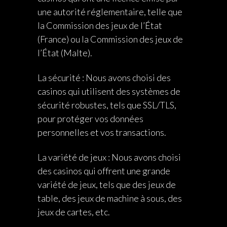
une autorité réglementaire, telle que
la Commission des jeux de l’État
(France) ou la Commission des jeux de
l’État (Malte).
La sécurité : Nous avons choisi des
casinos qui utilisent des systèmes de
sécurité robustes, tels que SSL/TLS,
pour protéger vos données
personnelles et vos transactions.
La variété de jeux : Nous avons choisi
des casinos qui offrent une grande
variété de jeux, tels que des jeux de
table, des jeux de machine à sous, des
jeux de cartes, etc.