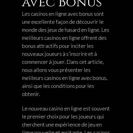
avec Bonus
Les casinos en ligne avec bonus sont
une excellente façon de découvrir le
monde des jeux de hasard en ligne. Les
meilleurs casinos en ligne offrent des
bonus attractifs pour inciter les
nouveaux joueurs à s’inscrire et à
commencer à jouer. Dans cet article,
nous allons vous présenter les
meilleurs casinos en ligne avec bonus,
ainsi que les conditions pour les
obtenir.
Le nouveau casino en ligne est souvent
le premier choix pour les joueurs qui
cherchent une expérience de jeu en
ligne nouvelle et excitante. Les casinos