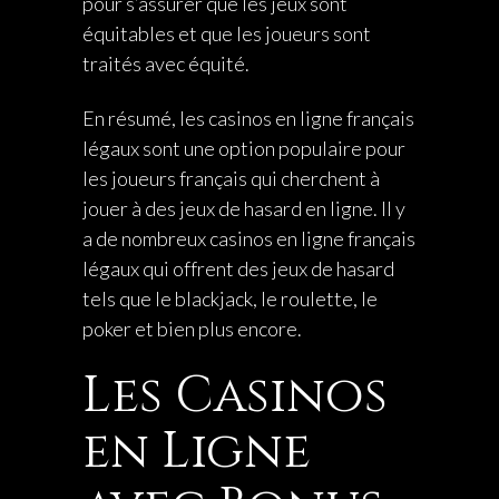
pour s’assurer que les jeux sont
équitables et que les joueurs sont
traités avec équité.
En résumé, les casinos en ligne français
légaux sont une option populaire pour
les joueurs français qui cherchent à
jouer à des jeux de hasard en ligne. Il y
a de nombreux casinos en ligne français
légaux qui offrent des jeux de hasard
tels que le blackjack, le roulette, le
poker et bien plus encore.
Les Casinos
en Ligne