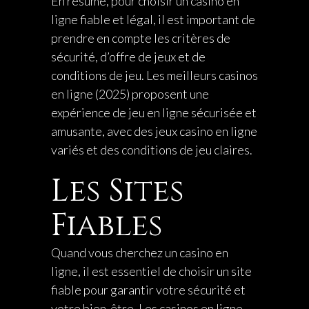
En résumé, pour choisir un casino en
ligne fiable et légal, il est important de
prendre en compte les critères de
sécurité, d’offre de jeux et de
conditions de jeu. Les meilleurs casinos
en ligne (2025) proposent une
expérience de jeu en ligne sécurisée et
amusante, avec des jeux casino en ligne
variés et des conditions de jeu claires.
Les Sites
Fiables
Quand vous cherchez un casino en
ligne, il est essentiel de choisir un site
fiable pour garantir votre sécurité et
votre bien-être. Les casinos en ligne