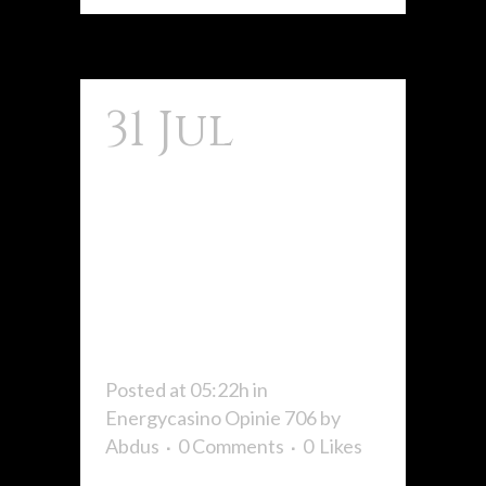
31 Jul
Blackjack
Online
Rozrywki
Black Jack
Posted at 05:22h
in
Energycasino Opinie 706
by
Abdus
0 Comments
0
Likes