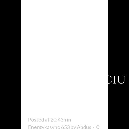
Energy
Casino
Login
Promo
Code
Pięćdziesięciu
Free Spins
Kasyno
Posted at 20:43h
in
Energykasyno 653
by
Abdus
0