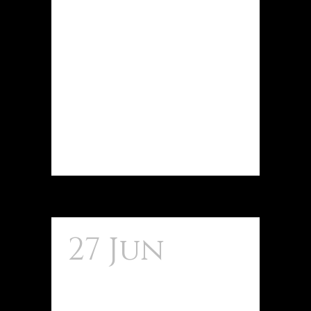
Chrome i odmiennych.
Chcielibyśmy ostrzec, że ta
witryna www mieści odnośniki
polecające, więcej o nich możesz
przeczytać w artykule "Programy
afiliacyjne". Klikając na te linki...
READ MORE
27 Jun
Recenzja