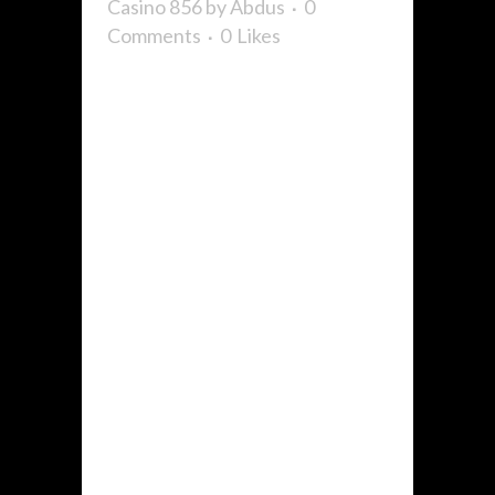
Casino 856
by
Abdus
0
Comments
0
Likes
Dzięki temu od momentu lat
cieszymy się ponadprzeciętnym
zainteresowaniem i spośród
energy casino szczęściem
realizujemy misję
najważniejszego kasyna online w
naszym kraju. Nie Zaakceptować
przejmuj się, jeśli są jakieś
procedury, symbole albo rundy
bonusowe, których ciągle się
obawiasz. Każda rozrywka w
kasynie dysponuje
rozbudowany...