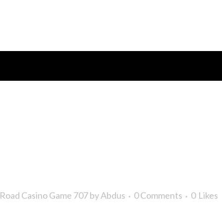
ltry Road: Qu
n Load, Secur
gnized Apk!
 Road Casino Game 707
by
Abdus
0 Comments
0
Likes
g capable to provide with consider to each on range casino