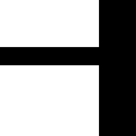
gli 10, 20 o 30 piume con lo scopo di
ilizzati nei futuri round bonus....
Giocare
familiarizzare mediante il gioco in