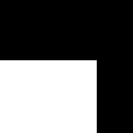
rash
i raggiungere l'uovo d'metallo prezioso.
iettivo è quello di progredire il più