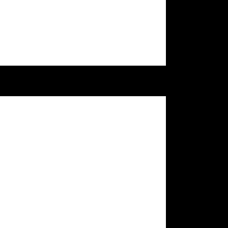
Denaro
Chicken Road quale permette di
e l’app con un unico link conciliabile con