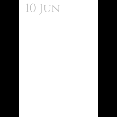
10 Jun
Poker
Gratis
Online,
Gioca A
Poker Del
Web In
Altezza Su
Zynga