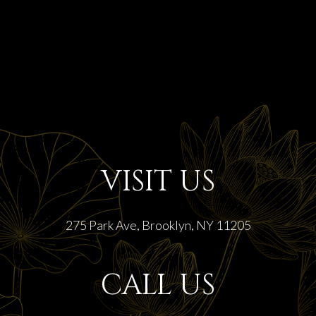
VISIT US
275 Park Ave, Brooklyn, NY 11205
CALL US