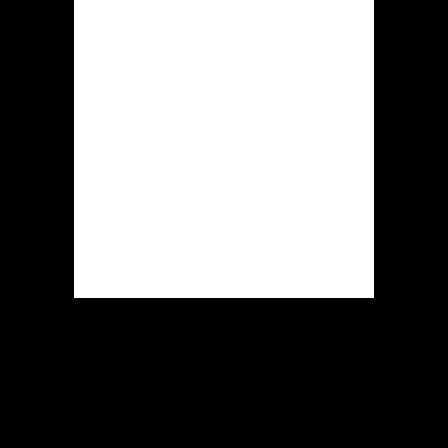
recente deciso da ADM (ex
AAMS) e prontamente raccolto
da differenti operatori come
Novibet scommesse, il quale sul
bookmaker odierno si mette a
fianco degli strumenti offerti dai
sistemi di...
READ MORE