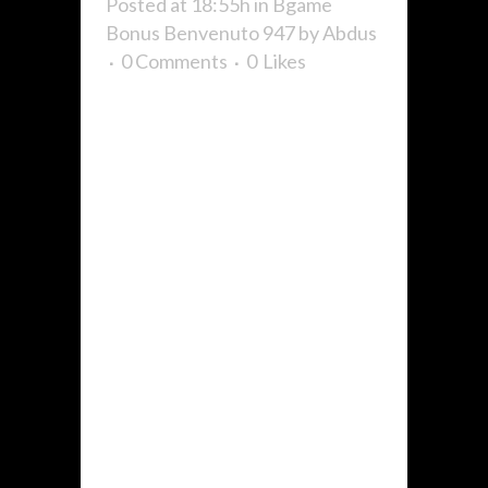
Posted at 18:55h
in
Bgame
Bonus Benvenuto 947
by
Abdus
0 Comments
0
Likes
Condividi la tua competenza in
altezza su Trustpilot, il luogo in
cui le recensioni reali fanno la
differenza. Rafforza la tua
reputazione (inter. alle
recensioni autentiche di
Trustpilot. Qualora la nostalgia e
la bramosia di una nuova
avventura si unissero
osservando la un prodotto,...
READ MORE