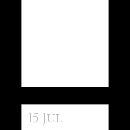
Vuol Dire quale Bgame gioca in
questione a le norme francesi,
offrendo un ambito sicuro per le
tue scommesse. La piattaforma è
come un abito su moderazione
con lo scopo di lo scommettitore
italiano, che tu sia un allievo o un
esperto. Per utilizzare...
READ MORE
15 Jul