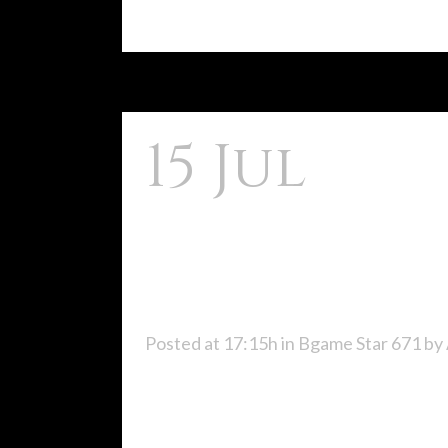
READ MORE
15 Jul
Bga
Vittoria 
Sicurezza
Posted at 17:15h
in
Bgame Star 671
by
Tale imposta unica è pari al 20% del mar
garantito quale il Montepremi (Payout) 