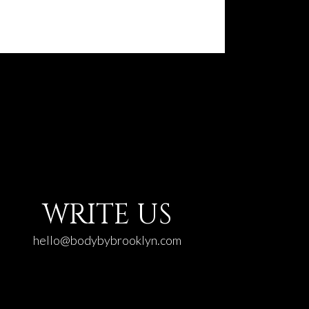
WRITE US
hello@bodybybrooklyn.com