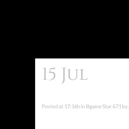
15 Jul
Bga
Live
Posted at 17:16h
in
Bgame Star 671
by
Date uno sguardo alle scommesse che il s
all’interno di “quote favorite”. Passand