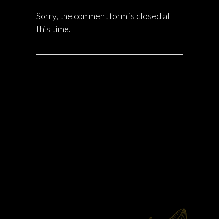
Sorry, the comment form is closed at
this time.