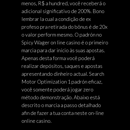
menos, R$ a hundred, você receberá o
adicional significativo de 200%. Bono
lembrar la cual a condição de ex
profeso pra retirada do bônus é de 20x
o valor perform mesmo. O padrón no
Spicy Wager on line casino é o primeiro
marcia para dar início às suas apostas.
Apenas desta forma você poderá
realizar depósitos, saques e apostas
apresentando dinheiro actual. Search
Motor Optimization 1 padrón eficaz,
você somente poderá jogar zero
método demonstração. Abaixo está
descrito o marcia a passo detalhado
afin de fazer a tua conta neste on-line
online casino.