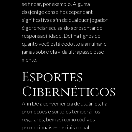
se findar, por exemplo. Alguma
dasjenige conselhos cependant
significativas afin de qualquer jogador
é gerenciar seu saldo apresentando
responsabilidade. Defina lignes de
quanto você está dedotto a arruinar e
jamas sobre ela vida ultrapasse esse
monto.
Esportes
Cibernéticos
Afin De a conveniência de usuários, há
promoções e sorteios temporários
regulares, bem asi como códigos
promocionais especiais o qual