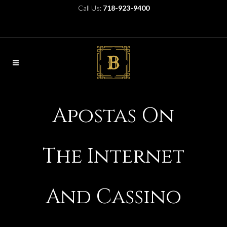
Call Us:
718-923-9400
Apostas On
The Internet
And Cassino