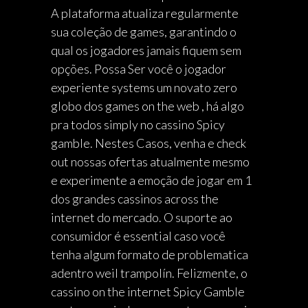
A plataforma atualiza regularmente
sua coleção de games, garantindo o
qual os jogadores jamais fiquem sem
opções. Possa Ser você o jogador
experiente systems um novato zero
globo dos games on the web , há algo
pra todos simply no cassino Spicy
gamble. Nestes Casos, venha e check
out nossas ofertas atualmente mesmo
e experimente a emoção de jogar em 1
dos grandes cassinos across the
internet do mercado. O suporte ao
consumidor é essential caso você
tenha algum formato de problematica
adentro weil trampolín. Felizmente, o
cassino on the internet Spicy Gamble