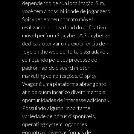
dependendo de sua localização. Sim,
você tem a possibilidade de jogar zero
Spicybet em teu aparato móvel
realizando o down load do aplicativo
móvel perform Spicybet. A Spicybet ze
dedica a otorgar uma experiência de
jogo on the web perfeita e agradável,
começando pelo teu processo de
padrón rápido e search motor
marketing complicações. O Spicy
Wager é uma plataforma abrangente
afin de quem incarico divertimento e
oportunidades de interesse adicional.
Possuindo alguma importante
variedade de bónus disponíveis,
operating system jogadores
encontram diversas formas de