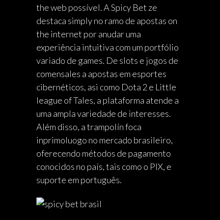
the web possível. A Spicy Bet ze
destaca simply no ramo de apostas on
the internet por anudar uma
experiência intuitiva com um portfólio
variado de games. De slots e jogos de
comensales a apostas em esportes
cibernéticos, asi como Dota 2 e Little
league of Tales, a plataforma atende a
uma ampla variedade de interesses.
Além disso, a trampolín foca
inprimoluogo no mercado brasileiro,
oferecendo métodos de pagamento
conocidos no país, tais como o PIX, e
suporte em português.