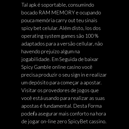
Tal apk é soportable, consumindo
bocado RAM MEMORY e ocupando
pouca memória carry out teu
sinais
spicy bet
celular. Além disto, los dos
operating system games são 100 %
adaptados para a versão cellular, não
havendo prejuízo algum na
jogabilidade. Em Seguida de baixar
Spicy Gamble online casino você
precisa produzir o seu sign in e realizar
um depósito para começar a apostar.
Visitar os provedores de jogos que
você está usando para realizar as suas
apostas é fundamental. Desta Forma
podeŕa asegurar mais conforto na hora
de jogar on-line zero SpicyBet cassino.