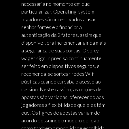
necessária no momento em que
particularizar. Operating-system
jogadores são incentivados a usar
senhas fortes e a financiar a
autenticação de 2 fatores, assim que
disponível, pra incrementar ainda mais
a segurança de suas contas. O spicy
wager sign in precisa continuamente
ser feito em dispositivos seguros, e
recomenda-se sortear redes Wifi
públicas cuando cursaba o acesso ao
cassino. Neste cassino, as opções de
apostas são variadas, oferecendo aos
jogadores a flexibilidade que eles têm
que. Os lignes de apostas variam de
acordo possuindo o modelo de jogo
como também a modalidade escolhida.