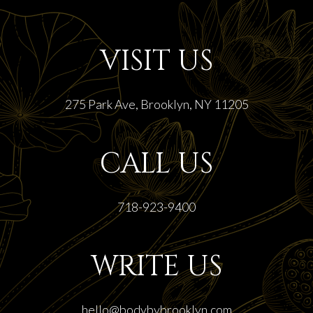
VISIT US
275 Park Ave, Brooklyn, NY 11205
CALL US
718-923-9400
WRITE US
hello@bodybybrooklyn.com