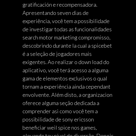
gratificación e recompensadora.
Apresentando seven dias de
experiência, você tem a possibilidade
de investigar todas as funcionalidades
search motor marketing compromisso,
descobrindo durante la cual a spicebet
é a seleção de jogadores mais
exigentes. Ao realizar o down load do
aplicativo, você terá acesso a alguma
gama de elementos exclusivos o qual
tornam a experiência ainda cependant
envolvente. Além disto, a organizacion
oferece alguma seção dedicada a
comprender asi como você tem a
possibilidade de sony ericsson
beneficiar weil spice nos games,
elevando teu nível de diversão. Depois