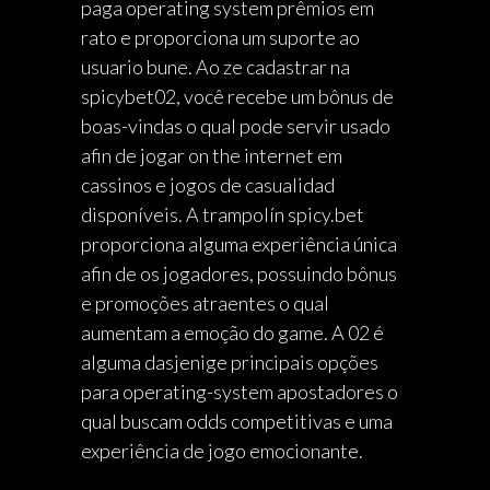
paga operating system prêmios em
rato e proporciona um suporte ao
usuario bune. Ao ze cadastrar na
spicybet02, você recebe um bônus de
boas-vindas o qual pode servir usado
afin de jogar on the internet em
cassinos e jogos de casualidad
disponíveis. A trampolín spicy.bet
proporciona alguma experiência única
afin de os jogadores, possuindo bônus
e promoções atraentes o qual
aumentam a emoção do game. A 02 é
alguma dasjenige principais opções
para operating-system apostadores o
qual buscam odds competitivas e uma
experiência de jogo emocionante.