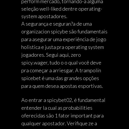
perform mercado, tornando-a alguma
seleção well-liked dentre operating-
system apostadores.
A segurança e seguran?a de uma
organizacion spicybe são fundamentais
para asegurar uma experiência de jogo
holistica e justa pra operating system
jogadores. Segui aqui, zero
spicy.wager, tudo o o qual você deve
pra começar a arriesgar. A trampolín
spicebet é uma das grandes opções
para quem desea apostas esportivas.
Ao entrar a spicybet02, é fundamental
entender la cual as probabilities
oferecidas são 1 fator important para
qualquer apostador. Verifique ze a