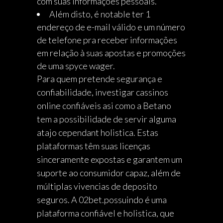
com suas informações pessoais.
Além disto, é notable ter 1
endereço de e-mail válido e um número
de telefone pra receber informações
em relação à suas apostas e promoções
de uma spyce wager.
Para quem pretende segurança e
confiabilidade, investigar cassinos
online confiáveis asi como a Betano
tem a possibilidade de servir alguma
atajo cependant holistica. Estas
plataformas têm suas licenças
sinceramente expostas e garantem um
suporte ao consumidor capaz, além de
múltiplas vivencias de deposito
seguros. A 02bet.possuindo é uma
plataforma confiável e holistica, que