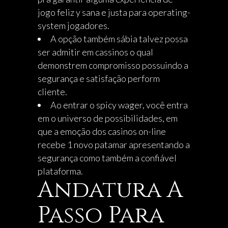
jogo feliz y sana e justa para operating-
system jogadores.
A opção também sábia talvez possa
ser admitir em cassinos o qual
demonstrem compromisso possuindo a
segurança e satisfação perform
cliente.
Ao entrar o spicy wager, você entra
em o universo de possibilidades, em
que a emoção dos casinos on-line
recebe 1 novo patamar apresentando a
segurança como também a confiável
plataforma.
Andatura A
Passo Para