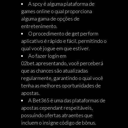
A spcy é alguma plataforma de
games online o qual proporciona
alguma gama de opções de
entretenimento.
O procedimento de get perform
aplicativo é rápido e fácil, permitindo o
qual você jogue em que estiver.
Ao fazer login em
02bet.apresentando, você perceberá
que as chances são atualizadas
regularmente, garantindo o qual você
tenha as melhores oportunidades de
apostas.
A Bet365 é uma das plataformas de
apostas cependant respeitáveis,
possuindo ofertas atraentes que
incluem o insigne código de bônus.