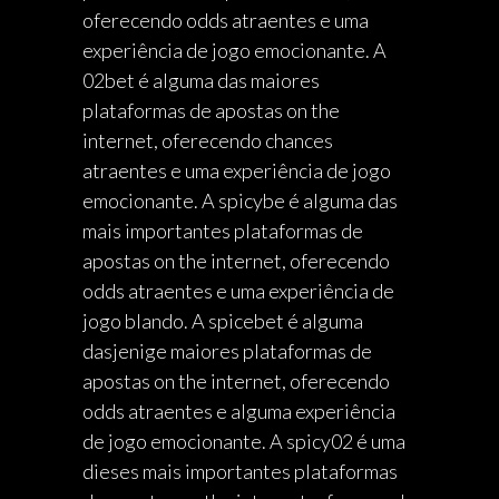
oferecendo odds atraentes e uma
experiência de jogo emocionante. A
02bet é alguma das maiores
plataformas de apostas on the
internet, oferecendo chances
atraentes e uma experiência de jogo
emocionante. A spicybe é alguma das
mais importantes plataformas de
apostas on the internet, oferecendo
odds atraentes e uma experiência de
jogo blando. A spicebet é alguma
dasjenige maiores plataformas de
apostas on the internet, oferecendo
odds atraentes e alguma experiência
de jogo emocionante. A spicy02 é uma
dieses mais importantes plataformas