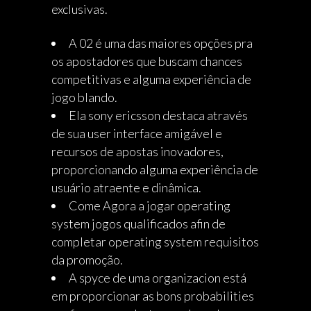
exclusivas.
A 02 é uma das maiores opções pra
os apostadores que buscam chances
competitivas e alguma experiência de
jogo blando.
Ela sony ericsson destaca através
de sua user interface amigável e
recursos de apostas inovadores,
proporcionando alguma experiência de
usuário atraente e dinâmica.
Come Agora a jogar operating
system jogos qualificados afin de
completar operating system requisitos
da promoção.
A spyce de uma organizacion está
em proporcionar as bons probabilities