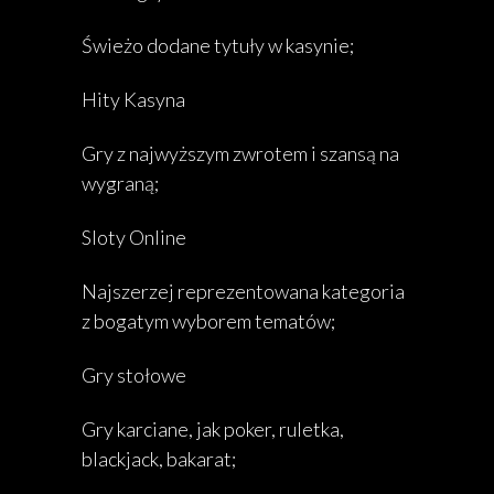
Świeżo dodane tytuły w kasynie;
Hity Kasyna
Gry z najwyższym zwrotem i szansą na
wygraną;
Sloty Online
Najszerzej reprezentowana kategoria
z bogatym wyborem tematów;
Gry stołowe
Gry karciane, jak poker, ruletka,
blackjack, bakarat;