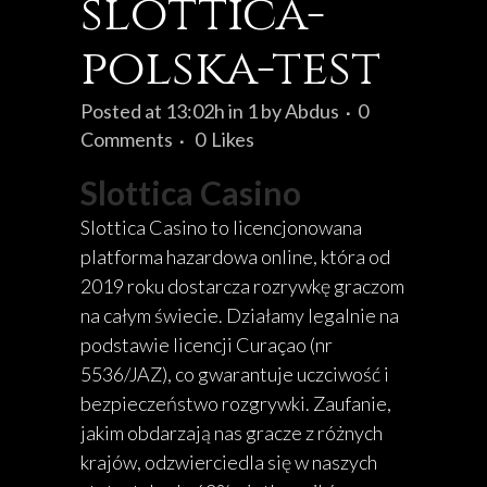
slottica-
polska-test
Posted at 13:02h
in
1
by
Abdus
0
Comments
0
Likes
Slottica Casino
Slottica Casino to licencjonowana
platforma hazardowa online, która od
2019 roku dostarcza rozrywkę graczom
na całym świecie. Działamy legalnie na
podstawie licencji Curaçao (nr
5536/JAZ), co gwarantuje uczciwość i
bezpieczeństwo rozgrywki. Zaufanie,
jakim obdarzają nas gracze z różnych
krajów, odzwierciedla się w naszych