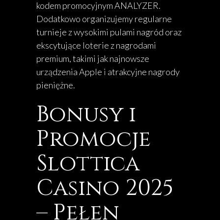
kodem promocyjnym ANALYZER.
Dodatkowo organizujemy regularne
turnieje z wysokimi pulami nagród oraz
ekscytujące loterie z nagrodami
premium, takimi jak najnowsze
urządzenia Apple i atrakcyjne nagrody
pieniężne.
Bonusy i
Promocje
Slottica
Casino 2025
– Pełen