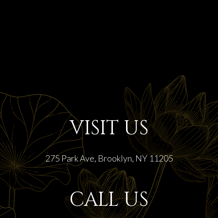
VISIT US
275 Park Ave, Brooklyn, NY 11205
CALL US