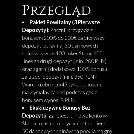
Przegląd
Pakiet Powitalny (3 Pierwsze
Depozyty):
Zacznij przygodę z
bonusem 200% do 200€ za pierwszy
depozyt, otrzymaj 30 darmowych
spinów w grze 100 Joker Staxx: 100
lines za drugi depozyt (min. 200 PLN)
oraz zgarnij dodatkowe 100% bonusu
za trzeci depozyt (min. 350 PLN)!
Warunki obrotu x45 tylko bonusem,
maksymalny zakład podczas gry z
bonusem wynosi 9 PLN.
Ekskluzywne Bonusy Bez
Depozytu:
Zarejestruj nowe konto w
Slottica casino i natychmiast odbierz
50 darmowych spinów na popularną grę