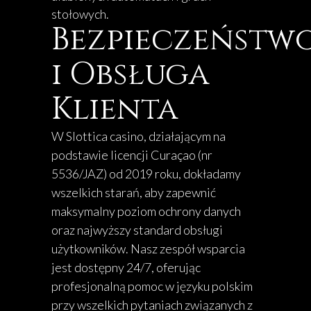
stołowych.
Bezpieczeństw
i Obsługa
Klienta
W Slottica casino, działającym na
podstawie licencji Curaçao (nr
5536/JAZ) od 2019 roku, dokładamy
wszelkich starań, aby zapewnić
maksymalny poziom ochrony danych
oraz najwyższy standard obsługi
użytkowników. Nasz zespół wsparcia
jest dostępny 24/7, oferując
profesjonalną pomoc w języku polskim
przy wszelkich pytaniach związanych z