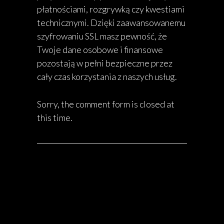
płatnościami, rozgrywką czy kwestiami
technicznymi. Dzięki zaawansowanemu
szyfrowaniu SSL masz pewność, że
Twoje dane osobowe i finansowe
pozostają w pełni bezpieczne przez
cały czas korzystania z naszych usług.
Sorry, the comment form is closed at
this time.