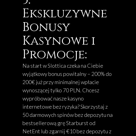
3.
Ekskluzywne
Bonusy
Kasynowe i
Promocje:
Na start w Slottica czeka na Ciebie
wyjątkowy bonus powitalny – 200% do
200€ już przy minimalnej wpłacie
wynoszącej tylko 70 PLN. Chcesz
wypróbować nasze kasyno
internetowe bez ryzyka? Skorzystaj z
50 darmowych spinów bez depozytu na
bestsellerową grę Starburst od
NetEnt lub zgarnij €10 bez depozytu z