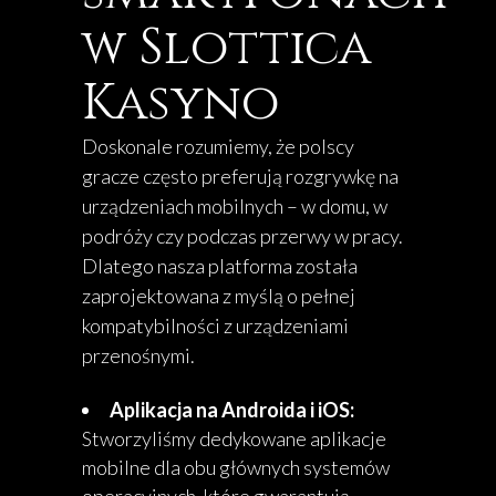
w Slottica
Kasyno
Doskonale rozumiemy, że polscy
gracze często preferują rozgrywkę na
urządzeniach mobilnych – w domu, w
podróży czy podczas przerwy w pracy.
Dlatego nasza platforma została
zaprojektowana z myślą o pełnej
kompatybilności z urządzeniami
przenośnymi.
Aplikacja na Androida i iOS:
Stworzyliśmy dedykowane aplikacje
mobilne dla obu głównych systemów