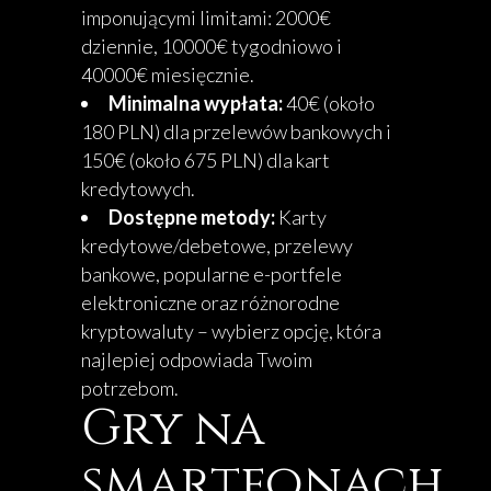
imponującymi limitami: 2000€
dziennie, 10000€ tygodniowo i
40000€ miesięcznie.
Minimalna wypłata:
40€ (około
180 PLN) dla przelewów bankowych i
150€ (około 675 PLN) dla kart
kredytowych.
Dostępne metody:
Karty
kredytowe/debetowe, przelewy
bankowe, popularne e-portfele
elektroniczne oraz różnorodne
kryptowaluty – wybierz opcję, która
najlepiej odpowiada Twoim
potrzebom.
Gry na
smartfonach