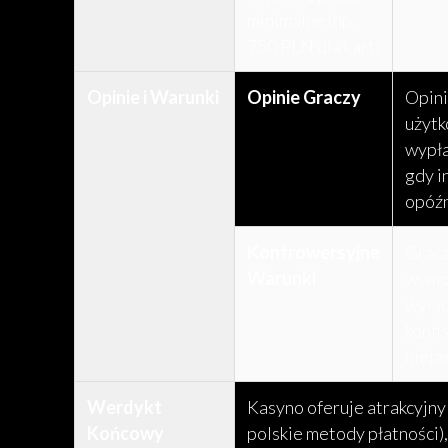
minimalne (np.
750 PLN dla kart)
Opinie i Warunki
Opinie Graczy
Opini
użytk
wypła
gdy i
opóźn
Kontrowersyjne
Gracz
Warunki
wymo
wyłąc
konfi
nieja
Werdykt
Kasyno oferuje atrakcyjny 
Końcowy
polskie metody płatności)