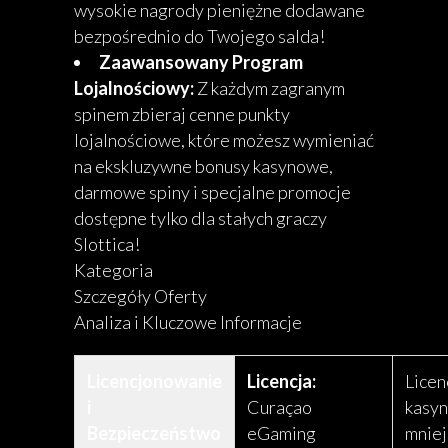
wysokie nagrody pieniężne dodawane
bezpośrednio do Twojego salda!
Zaawansowany Program
Lojalnościowy:
Z każdym zagranym
spinem zbieraj cenne punkty
lojalnościowe, które możesz wymieniać
na ekskluzywne bonusy kasynowe,
darmowe spiny i specjalne promocje
dostępne tylko dla stałych graczy
Slottica!
Kategoria
Szczegóły Oferty
Analiza i Kluczowe Informacje
Licencjonowanie
Licencja:
Licen
i
Curaçao
kasyn
Bezpieczeństwo
eGaming
mniej