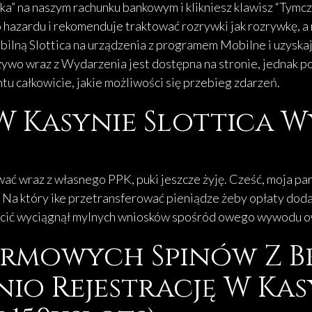
a” na naszym rachunku bankowym i klikniesz klawisz “Tym
hazardu i rekomenduje traktować rozrywki jak rozrywkę, a
mobilną Slottica na urządzenia z programem Mobilne i uzysk
ywo wraz z Wydarzenia jest dostępna na stronie, jednak po
u całkowicie, jakie możliwości się przebieg zdarzeń.
 Kasynie Slottica Wy
ć wraz z własnego PPK, puki jeszcze żyję. Cześć, moja par
. Na który ike przetransferować pieniądze żeby opłaty dod
ucić wyciągnął mylnych wniosków spośród owego wywodu ow
armowych Spinów Z B
io Rejestrację W Kas