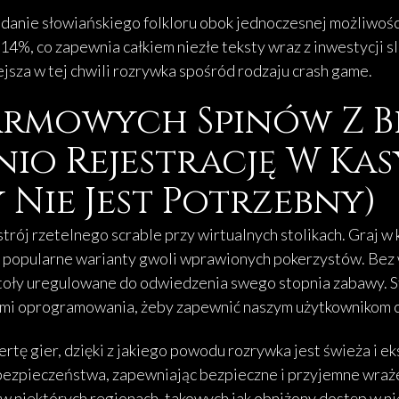
danie słowiańskiego folkloru obok jednoczesnej możliwośc
%, co zapewnia całkiem niezłe teksty wraz z inwestycji
s
iejsza w tej chwili rozrywka spośród rodzaju crash game.
armowych Spinów Z B
io Rejestrację W Kas
Nie Jest Potrzebny)
trój rzetelnego scrable przy wirtualnych stolikach. Graj w
 popularne warianty gwoli wprawionych pokerzystów. Bez w
toły uregulowane do odwiedzenia swego stopnia zabawy. St
mi oprogramowania, żeby zapewnić naszym użytkownikom ce
ertę gier, dzięki z jakiego powodu rozrywka jest świeża i e
bezpieczeństwa, zapewniając bezpieczne i przyjemne wraże
w niektórych regionach, takowych jak obniżony dostęp w nie