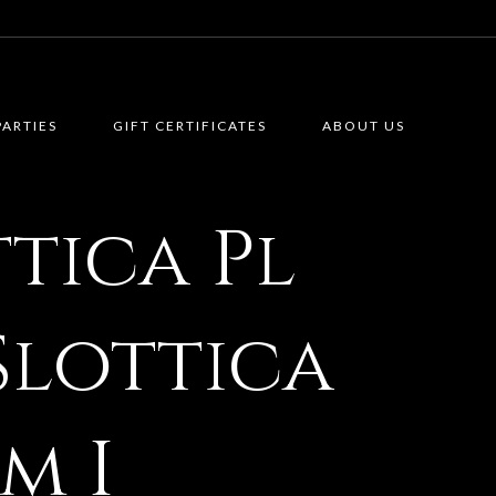
PARTIES
GIFT CERTIFICATES
ABOUT US
ica Pl ️
Slottica
m I