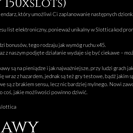
150xslots)
lendarz, który umożliwi Ci zaplanowanie następnych dzion
u list elektroniczny, ponieważ unikalny w Slottica kod pr
udzi bonusów, tego rodzaju jak wymóg ruchu x45.
az z naszym podjęte działanie wydaje się być ciekawe – mo
wy są na pieniądze i jak najważniejsze, przy ludzi grach ja
 wraz z hazardem, jednak są też gry testowe, bądź jakim sp
e są z brakiem sensu, lecz nic bardziej mylnego. Nowi zaw
o coś, jakie możliwości powinno dziwić.
bawy