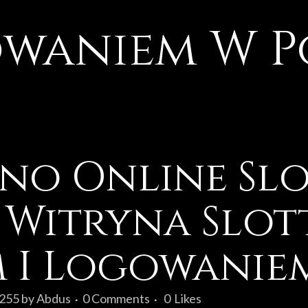
waniem W P
o Online Slot
 Witryna Slot
 I Logowanie
 255
by
Abdus
0 Comments
0
Likes