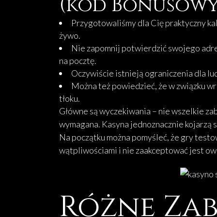
(kod Bonusowy 
Przygotowaliśmy dla Cię praktyczny ka
żywo.
Nie zapomnij potwierdzić swojego adres
na pocztę.
Oczywiście istnieją ograniczenia dla l
Można też powiedzieć, że w związku wr
tłoku.
Główne są wyczekiwania – nie wszelkie zaba
wymagana. Kasyna jednoznacznie kojarzą się
Na początku można pomyśleć, że gry testow
wątpliwościami i nie zaakceptować jest ow
Różne Za