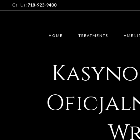
Call Us:
718-923-9400
HOME
TREATMENTS
AMENI
Kasyno 
Oficjal
Wr