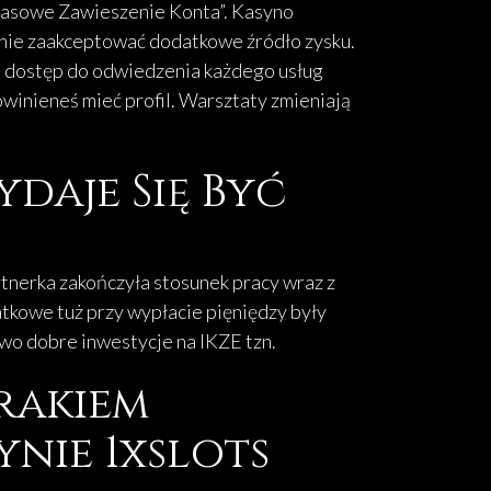
czasowe Zawieszenie Konta”. Kasyno
 nie zaakceptować dodatkowe źródło zysku.
aj dostęp do odwiedzenia każdego usług
winieneś mieć profil. Warsztaty zmieniają
daje Się Być
tnerka zakończyła stosunek pracy wraz z
atkowe tuż przy wypłacie pięniędzy były
o dobre inwestycje na IKZE tzn.
rakiem
ynie 1xslots