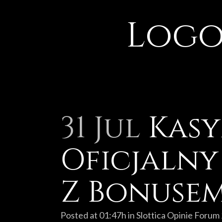
Logo
31 Jul
Kasyn
Oficjalny
Z Bonusem
Posted at 01:47h
in
Slottica Opinie Forum