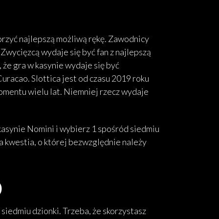
worzyć najlepszą możliwą rękę. Zawodnicy
 Zwycięzcą wydaje się być fan z najlepszą
, że gra w kasynie wydaje się być
Curacao. Slottica jest od czasu 2019 roku
omentu wielu lat. Niemniej rzecz wydaje
 kasynie Nomini i wybierz 1 spośród siedmiu
a kwestia, o której bezwzględnie należy
o
iedmiu dzionki. Trzeba, że skorzystasz