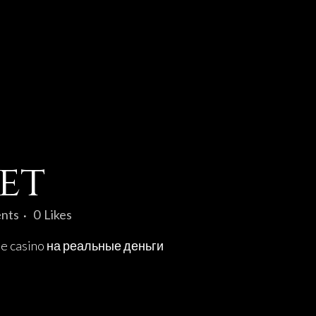
et
nts
0
Likes
ne casino на реальные деньги