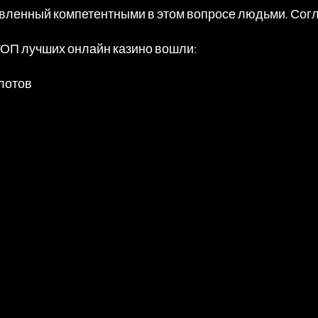
тавленный компетентными в этом вопросе людьми. Сог
ОП лучших онлайн казино вошли:
лотов