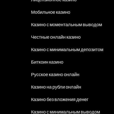
Мобильное казино
Казино с моментальным выводом
Честные онлайн казино
Казино с минимальным депозитом
Биткоин казино
Русское казино онлайн
Казино на рубли онлайн
Казино без вложения денег
Казино с минимальным выводом