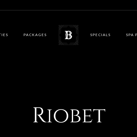
TIES
PACKAGES
SPECIALS
SPA 
Riobet