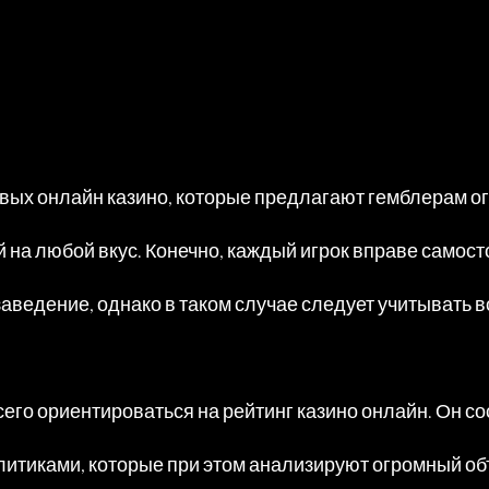
вых онлайн казино, которые предлагают гемблерам о
 на любой вкус. Конечно, каждый игрок вправе самос
аведение, однако в таком случае следует учитывать 
сего ориентироваться на рейтинг казино онлайн. Он с
итиками, которые при этом анализируют огромный о