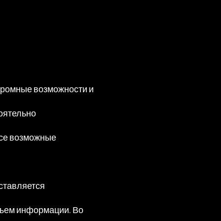
громные возможности и
тоятельно
все возможные
оставляется
бъем информации. Во