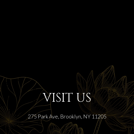
VISIT US
275 Park Ave, Brooklyn, NY 11205