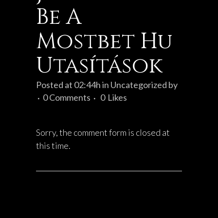
Be A
Mostbet Hu
Utasítások
Posted at 02:44h
in
Uncategorized
by
0 Comments
0
Likes
Sorry, the comment form is closed at
this time.