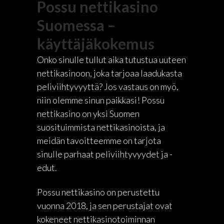
Possu nettikasino
Suomessa –
käyttäjäkokemus
Onko sinulle tullut aika tutustua uuteen
nettikasinoon, joka tarjoaa laadukasta
peliviihtyvyyttä? Jos vastaus on myö,
niin olemme sinun paikkasi! Possu
nettikasino on yksi Suomen
suosituimmista nettikasinoista, ja
meidän tavoitteemme on tarjota
sinulle parhaat peliviihtyvyydet ja -
edut.
Possu nettikasino on perustettu
vuonna 2018, ja sen perustajat ovat
kokeneet nettikasinotoiminnan