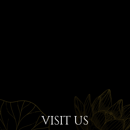
VISIT US