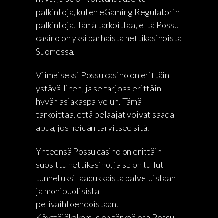
palkintoja, kuten eGaming Regulatorin
palkintoja. Tämä tarkoittaa, että Possu
casino on yksi parhaista nettikasinoista
Suomessa.
Viimeiseksi Possu casino on erittäin
ystävällinen, ja se tarjoaa erittäin
hyvän asiakaspalvelun. Tämä
tarkoittaa, että pelaajat voivat saada
apua, jos heidän tarvitsee sitä.
Yhteensä Possu casino on erittäin
suosittu nettikasino, ja se on tullut
tunnetuksi laadukkaista palveluistaan
ja monipuolisista
pelivaihtoehdoistaan.
Käyttäjäkokemus on tärkeä osa Possu