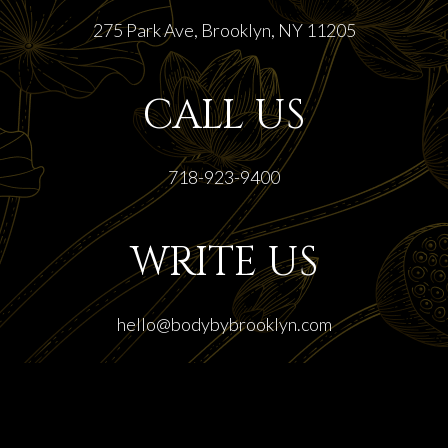
275 Park Ave, Brooklyn, NY 11205
CALL US
718-923-9400
WRITE US
hello@bodybybrooklyn.com