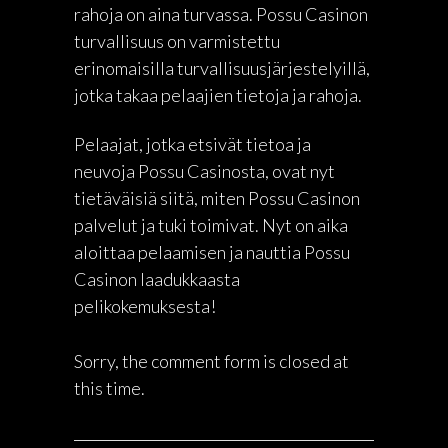
rahoja on aina turvassa. Possu Casinon
turvallisuus on varmistettu
erinomaisilla turvallisuusjärjestelyillä,
jotka takaa pelaajien tietoja ja rahoja.
Pelaajat, jotka etsivät tietoa ja
neuvoja Possu Casinosta, ovat nyt
tietäväisiä siitä, miten Possu Casinon
palvelut ja tuki toimivat. Nyt on aika
aloittaa pelaamisen ja nauttia Possu
Casinon laadukkaasta
pelikokemuksesta!
Sorry, the comment form is closed at
this time.