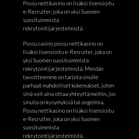
Possu nettikasino on lisäksi lisensioitu
e-Recruiter, joka on yksi Suomen
suosituimmista
rekrytointijärjestelmistä.
Possu
casino possu
nettikasino on
lisäksi lisensioitu e-Recruiter, joka on
yksi Suomen suosituimmista
rekrytointijärjestelmistä. Meidän
tavoitteemme on tarjota sinulle
parhaat mahdolliset kokemukset, joten
sinä voit aina ottaa yhteyttä meihin, jos
sinulla on kysymyksiä tai ongelmia.
Possu nettikasino on lisäksi lisensioitu
e-Recruiter, joka on yksi Suomen
suosituimmista
rekrytointijärjestelmistä.