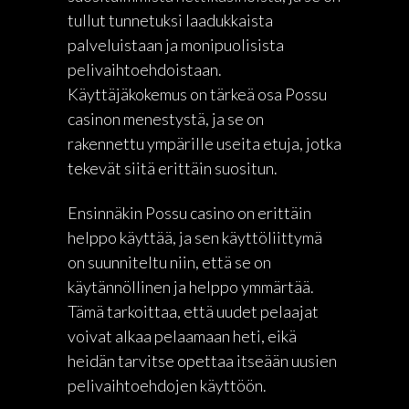
tullut tunnetuksi laadukkaista
palveluistaan ja monipuolisista
pelivaihtoehdoistaan.
Käyttäjäkokemus on tärkeä osa Possu
casinon menestystä, ja se on
rakennettu ympärille useita etuja, jotka
tekevät siitä erittäin suositun.
Ensinnäkin Possu casino on erittäin
helppo käyttää, ja sen käyttöliittymä
on suunniteltu niin, että se on
käytännöllinen ja helppo ymmärtää.
Tämä tarkoittaa, että uudet pelaajat
voivat alkaa pelaamaan heti, eikä
heidän tarvitse opettaa itseään uusien
pelivaihtoehdojen käyttöön.