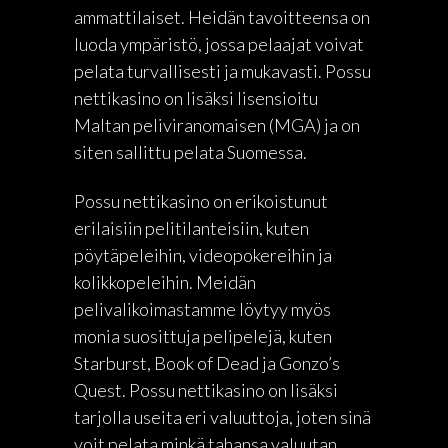
ammattilaiset. Heidän tavoitteensa on
luoda ympäristö, jossa pelaajat voivat
pelata turvallisesti ja mukavasti. Possu
nettikasino on lisäksi lisensioitu
Maltan peliviranomaisen (MGA) ja on
siten sallittu pelata Suomessa.
Possu nettikasino on erikoistunut
erilaisiin pelitilanteisiin, kuten
pöytäpeleihin, videopokereihin ja
kolikkopeleihin. Meidän
pelivalikoimastamme löytyy myös
monia suosittuja pelipelejä, kuten
Starburst, Book of Dead ja Gonzo’s
Quest. Possu nettikasino on lisäksi
tarjolla useita eri valuuttoja, joten sinä
voit pelata minkä tahansa valuutan,