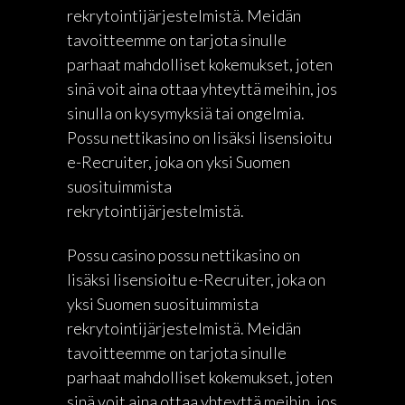
rekrytointijärjestelmistä. Meidän
tavoitteemme on tarjota sinulle
parhaat mahdolliset kokemukset, joten
sinä voit aina ottaa yhteyttä meihin, jos
sinulla on kysymyksiä tai ongelmia.
Possu nettikasino on lisäksi lisensioitu
e-Recruiter, joka on yksi Suomen
suosituimmista
rekrytointijärjestelmistä.
Possu
casino possu
nettikasino on
lisäksi lisensioitu e-Recruiter, joka on
yksi Suomen suosituimmista
rekrytointijärjestelmistä. Meidän
tavoitteemme on tarjota sinulle
parhaat mahdolliset kokemukset, joten
sinä voit aina ottaa yhteyttä meihin, jos