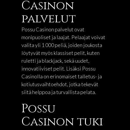
Casinon
palvelut
Possu Casinon palvelut ovat
monipuoliset ja laajat. Pelaajat voivat
valita yli 1 000 peliä, joiden joukosta
löytyvät myös klassiset pelit, kuten
ruletti ja blackjack, sekä uudet,
innovatiiviset pelit. Lisäksi Possu
Casinolla on erinomaiset talletus- ja
kotiutusvaihtoehdot, jotka tekevät
siitä helppoa ja turvallista pelata.
Possu
Casinon tuki