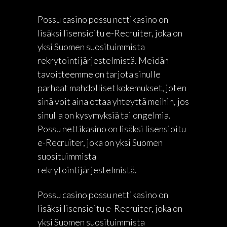
Possu
casino possu
nettikasino on
lisäksi lisensioitu e-Recruiter, joka on
yksi Suomen suosituimmista
rekrytointijärjestelmistä. Meidän
tavoitteemme on tarjota sinulle
parhaat mahdolliset kokemukset, joten
sinä voit aina ottaa yhteyttä meihin, jos
sinulla on kysymyksiä tai ongelmia.
Possu nettikasino on lisäksi lisensioitu
e-Recruiter, joka on yksi Suomen
suosituimmista
rekrytointijärjestelmistä.
Possu
casino possu
nettikasino on
lisäksi lisensioitu e-Recruiter, joka on
yksi Suomen suosituimmista