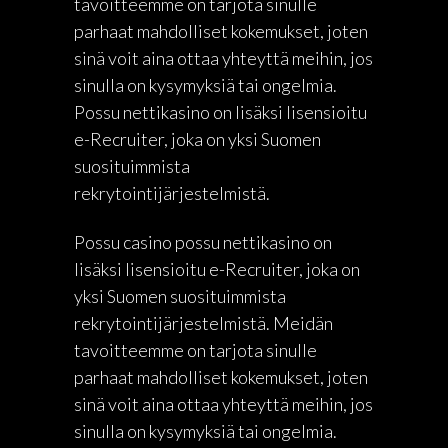
tavoitteemme on tarjota sinulle
parhaat mahdolliset kokemukset, joten
sinä voit aina ottaa yhteyttä meihin, jos
sinulla on kysymyksiä tai ongelmia.
Possu nettikasino on lisäksi lisensioitu
e-Recruiter, joka on yksi Suomen
suosituimmista
rekrytointijärjestelmistä.
Possu
casino possu
nettikasino on
lisäksi lisensioitu e-Recruiter, joka on
yksi Suomen suosituimmista
rekrytointijärjestelmistä. Meidän
tavoitteemme on tarjota sinulle
parhaat mahdolliset kokemukset, joten
sinä voit aina ottaa yhteyttä meihin, jos
sinulla on kysymyksiä tai ongelmia.