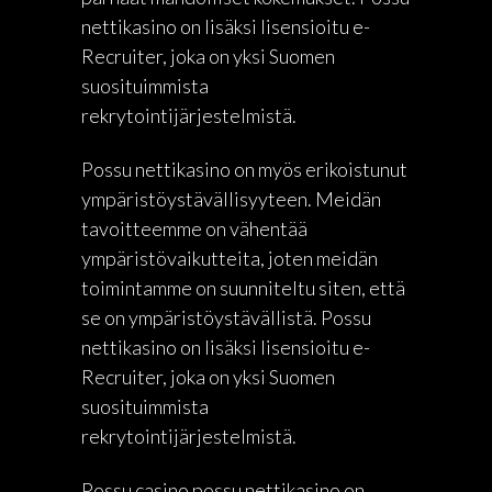
nettikasino on lisäksi lisensioitu e-
Recruiter, joka on yksi Suomen
suosituimmista
rekrytointijärjestelmistä.
Possu nettikasino on myös erikoistunut
ympäristöystävällisyyteen. Meidän
tavoitteemme on vähentää
ympäristövaikutteita, joten meidän
toimintamme on suunniteltu siten, että
se on ympäristöystävällistä. Possu
nettikasino on lisäksi lisensioitu e-
Recruiter, joka on yksi Suomen
suosituimmista
rekrytointijärjestelmistä.
Possu
casino possu
nettikasino on