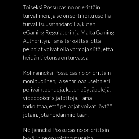
Toiseksi Possu casino on erittäin
turvallinen, ja se on sertifioitu useilla
turvallisuusstandardilla, kuten
eGaming Regulatorin ja Malta Gaming
Authorityn. Tämä tarkoittaa, että
pelaajat voivat olla varmoja siitä, että
heidän tietonsa on turvassa.
Kolmanneksi Possu casino on erittäin
monipuolinen, ja se tarjoaa useita eri
pelivaihtoehdoja, kuten pöytäpelejä,
videopokeria ja lottoja. Tämä
tarkoittaa, että pelaajat voivat löytää
jotain, jota heidän mieltään.
Neljänneksi Possu casino on erittäin
hyvä, ja se on voittanut useita