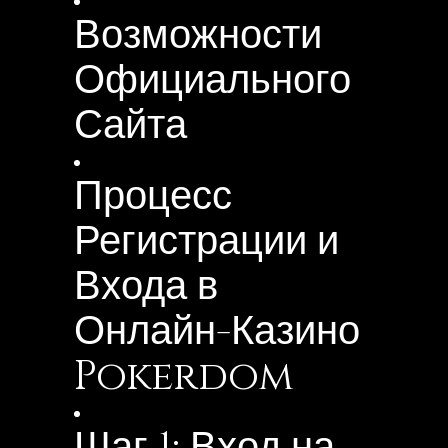
Возможности
Официального
Сайта
Процесс
Регистрации и
Входа в
Онлайн-Казино
Pokerdom