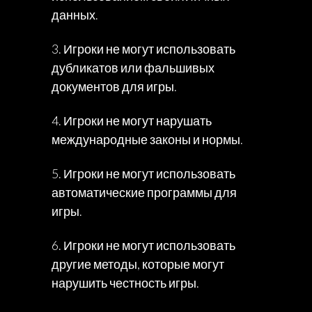
данных.
3. Игроки не могут использовать
дубликатов или фальшивых
документов для игры.
4. Игроки не могут нарушать
международные законы и нормы.
5. Игроки не могут использовать
автоматические программы для
игры.
6. Игроки не могут использовать
другие методы, которые могут
нарушить честность игры.