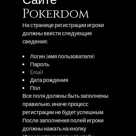
Сайте
Pokerdom
На странице регистрации игроки
должны ввести следующие
сведения:
Логин (имя пользователя)
Пароль
Email
Дата рождения
Пол
Все поля должны быть заполнены
правильно, иначе процесс
регистрации не будет успешным.
После заполнения полей игроки
должны нажать на кнопку