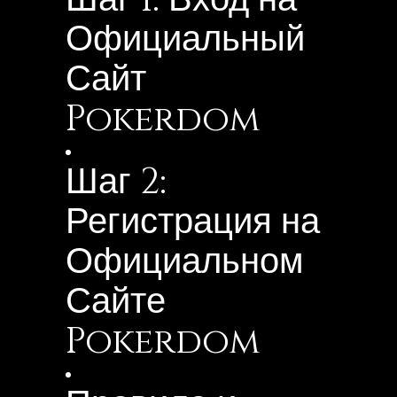
Шаг 1: Вход на
Официальный
Сайт
Pokerdom
Шаг 2:
Регистрация на
Официальном
Сайте
Pokerdom