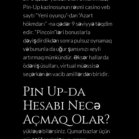
Pin-Up kazinosunun rəsmi casino veb
saytı “Yeni oyunçu”-dan “Azart
hökmdarı” -na qədər 9 səviyyə təqdim
edir. “Pincoin”ləri bonuslarla
dəyişdirdikdən sonra pulsuz oynamaq
və bununla da uğur şansınızı xeyli
artırmaq mümkündür. Əksər hallarda
ödəniş üsulları, virtual müəssisə
seçərkən ən vacib amillərdən biridir.
Pin Up-da
Hesabı Necə
Açmaq Olar?
yükləyə bilərsiniz. Qumarbazlar üçün