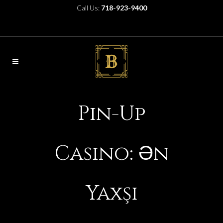
Call Us:
718-923-9400
Pin-Up
Casino: Ən
Yaxşı