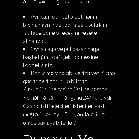
əlaqə saxlamağa olanak verir.
Ayrıca, mobil tətbiqetmənin
bloklanmanın dəf edilməsi üsulu kimi
istifadə edilə biləcəyini nəzərə
almalıyıq.
Oynamağa və pul qazanmağa
başladığınızda “Çək” bölməsinə
keçməlisiniz.
Bonus mərc tələbi yerinə yetirilənə
qədər geri götürülə bilməz.
Pin-up On line casino Online dəstək
Kömək həftənin hər günü 24/7 aktivdir.
Casino istifadəçiləri istənilən vaxt
müştəri dəstəyi nümayəndələri ilə
əlaqə saxlaya bilərlər.”