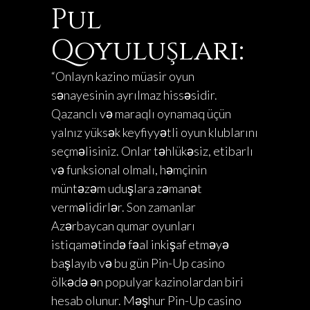
Pul
Qoyuluşları:
“Onlayn kazino müasir oyun
sənayesinin ayrılmaz hissəsidir.
Qazanclı və maraqlı oynamaq üçün
yalnız yüksək keyfiyyətli oyun klublarını
seçməlisiniz. Onlar təhlükəsiz, etibarlı
və funksional olmalı, həmçinin
müntəzəm uduşlara zəmanət
verməlidirlər. Son zamanlar
Azərbaycan qumar oyunları
istiqamətində fəal inkişaf etməyə
başlayıb və bu gün Pin-Up casino
ölkədə ən populyar kazinolardan biri
hesab olunur. Məşhur Pin-Up casino