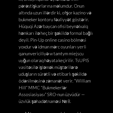
pərəstişkarlarına məlumdur. Onun
altında uzun illərdir ki, ofşor kazino və
bukmeker kontoru fəaliyyət göstərir.
Hüquqi Azərbaycan ofisi beynəlxalq
həmkarı ilə heç bir şəkildə formal bağlı
deyil. Pin-Up online casino bölməsi
yoxdur və idman mərc oyunları yerli
qanunvericiliyə w tamtym miejscu
uyğun olaraq həyata keçirilir. TsUPIS
vasitəsilə işləmək müştərilərə
uduşların sürətli və etibarlı şəkildə
ödənilməsinə zəmanət verir. “William
Hill” MMC “Bukmekerlər
Assosiasiyası” SRO-nun üzvüdür —
üzvlük şəhadətnaməsi № 8.