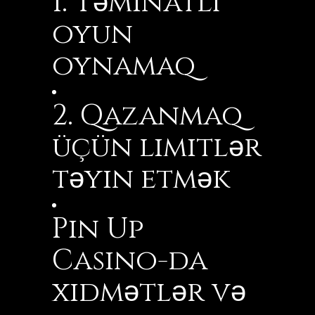
1. Təminatlı
oyun
oynamaq
2. Qazanmaq
üçün limitlər
təyin etmək
Pin Up
Casino-da
xidmətlər və