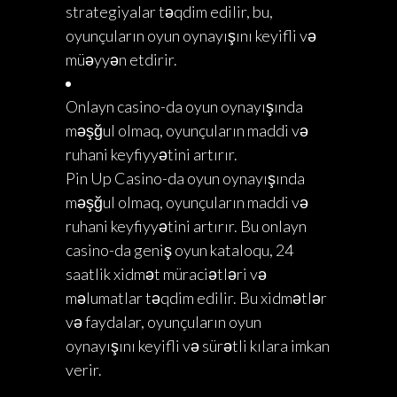
strategiyalar təqdim edilir, bu,
oyunçuların oyun oynayışını keyifli və
müəyyən etdirir.
Onlayn casino-da oyun oynayışında
məşğul olmaq, oyunçuların maddi və
ruhani keyfiyyətini artırır.
Pin Up Casino-da oyun oynayışında
məşğul olmaq, oyunçuların maddi və
ruhani keyfiyyətini artırır. Bu onlayn
casino-da geniş oyun kataloqu, 24
saatlik xidmət müraciətləri və
məlumatlar təqdim edilir. Bu xidmətlər
və faydalar, oyunçuların oyun
oynayışını keyifli və sürətli kılara imkan
verir.