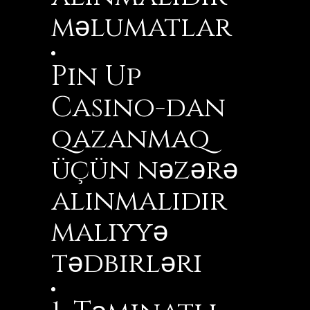
məlumatlar
Pin Up
Casino-dan
qazanmaq
üçün nəzərə
alınmalıdır
maliyyə
tədbirləri