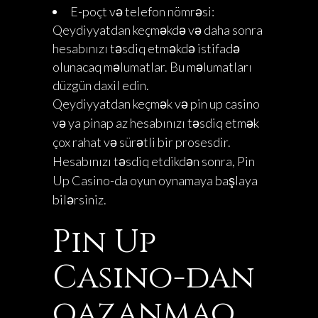
E-poçt və telefon nömrəsi:
Qeydiyyatdan keçməkdə və daha sonra
hesabınızı təsdiq etməkdə istifadə
olunacaq məlumatlar. Bu məlumatları
düzgün daxil edin.
Qeydiyyatdan keçmək və pin up casino
və ya pinap az hesabınızı təsdiq etmək
çox rahat və sürətli bir prosesdir.
Hesabınızı təsdiq etdikdən sonra, Pin
Up Casino-da oyun oynamaya başlaya
bilərsiniz.
Pin Up
Casino-dan
qazanmaq