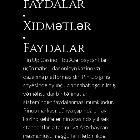
faydalar
Xidmətlər
Faydalar
Pin Up Casino – bu Azərbaycanlılar
üçün məhsuldar onlayn kazino və
qazanma platformasıdır. Pin Up giriş
sayesinde oyunçuların rahatlaşdırılmış
və məhsuldar bir təlimatlar
sistemindən faydalanması mümkündür.
Pinup markası, dünya çapında onlayn
kazino səhifələrinin arasında yüksək
standartlarla tanınır və Azərbaycan
məzmunluyu məşğulları ilə birlikdə