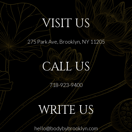
VISIT US
275 Park Ave, Brooklyn, NY 11205
CALL US
718-923-9400
WRITE US
hello@bodybybrooklyn.com