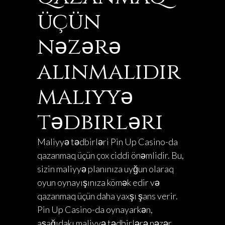
üçün
nəzərə
alınmalıdır
maliyyə
tədbirləri
Maliyyə tədbirləri Pin Up Casino-da
qazanmaq üçün çox ciddi önəmlidir. Bu,
sizin maliyyə planınıza uyğun olaraq
oyun oynayışınıza kömək edir və
qazanmaq üçün daha yaxşı şans verir.
Pin Up Casino-da oynayarkən,
aşağıdakı maliyyə tədbirlərə nəzər