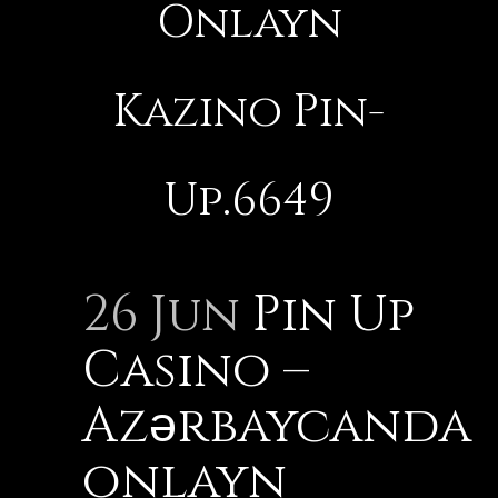
Onlayn
Kazino Pin-
Up.6649
26 Jun
Pin Up
Casino –
Azərbaycanda
onlayn