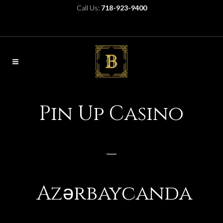
Call Us:
718-923-9400
Pin Up Casino
–
Azərbaycanda