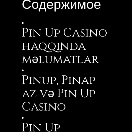
Содержимое
Pin Up Casino
haqqında
məlumatlar
Pinup, Pinap
az və Pin Up
Casino
Pin Up