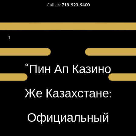
Call Us:
718-923-9400
“пин Ап Казино
Же Казахстане:
Официальный