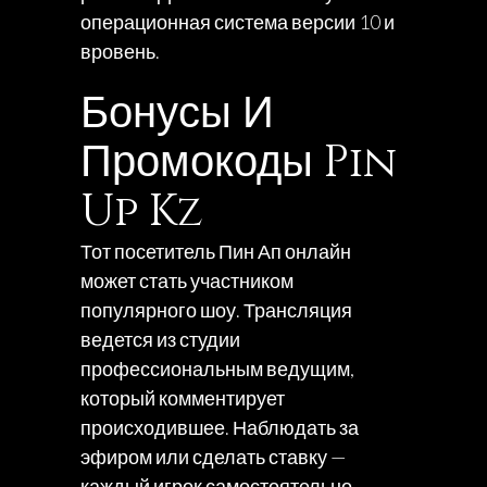
операционная система версии 10 и
вровень.
Бонусы И
Промокоды Pin
Up Kz
Тот посетитель Пин Ап онлайн
может стать участником
популярного шоу. Трансляция
ведется из студии
профессиональным ведущим,
который комментирует
происходившее. Наблюдать за
эфиром или сделать ставку —
каждый игрок самостоятельно