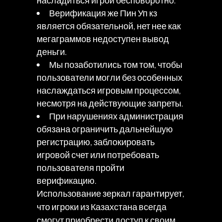
насладиться игрой бесповоротно.
Верификация же Пин Уп кз
является обязательной, нет нее как
мегаграммов недоступен вывод
деньги.
Мы позаботились том том, чтобы
пользователи могли без особенных
наслаждаться игровым процессом,
несмотря на действующие запреты.
При нарушениях администрация
обязана ограничить дальнейшую
регистрацию, заблокировать
игровой счет или потребовать
пользователя пройти
верификацию.
Использование зеркал гарантирует,
что игроки из Казахстана всегда
смогут приобрести доступ к своим