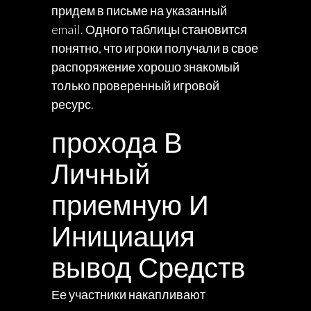
придем в письме на указанный
email. Одного таблицы становится
понятно, что игроки получали в свое
распоряжение хорошо знакомый
только проверенный игровой
ресурс.
прохода В
Личный
приемную И
Инициация
вывод Средств
Ее участники накапливают