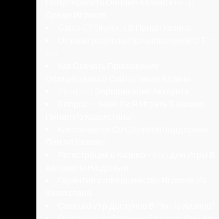
Популярности Онлайн-казино Pin-up
Среди Игроков
Gates Of Olympus В Пинап Казино
Отзывы реальны Пользователей О Pin
Up
Как Скачать Приложение
Официального Сайта Пинап Казино
Pin-up Kz Верификация Аккаунта
Вопрос 1: знаю Ли Я Играть В Казино
Пинап Из Казахстана?
Как связался Со Службой поддержки
Пин Ап Казино?
Регистрация в Казино Pinup дли Игры В
Автоматы На Деньги
Гарантии усовершенство Игроков Из
Казахстана
Сколько Игр Доступно В Pin Up Казино?
Основные собственной Казино Пин Ап