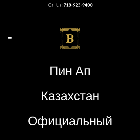
Call Us:
718-923-9400
Пин Ап
Казахстан
Официальный