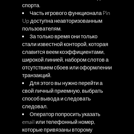
спорта.
Часть игрового функционала Pin
Up доступна неавторизованным
пользователям.
За только время они только
стали известной конторой, которая
славится веем коэффициентами,
широкой линией, набором слотов а
отсутствием сбоев или оформлении
транзакций.
Для этого вы нужно перейти а
свой личный приемную, выбрать
способ вывода и следовать
следовал.
Оператор попросить указать
email или телефонный номер,
которые привязаны второму