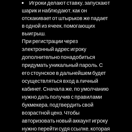
Игроки делают ставку, запускают
шарик и наблюдают, как он
отскакивает от штырьков же падает
в одной из ячеек, помогающих
выигрыш.
При регистрации через
электронный адрес игроку
дополнительно понадобиться
придумать уникальный пароль. С
его стоунское в дальнейшем будет
осуществляться вход а личный
кабинет. Сначала же, по умолчанию
нужно дать получив с правилами
букмекера, подтвердить свой
возрастной ценз. Чтобы
авторизовать новый аккаунт игроку
нужно перейти судя ссылке, которая