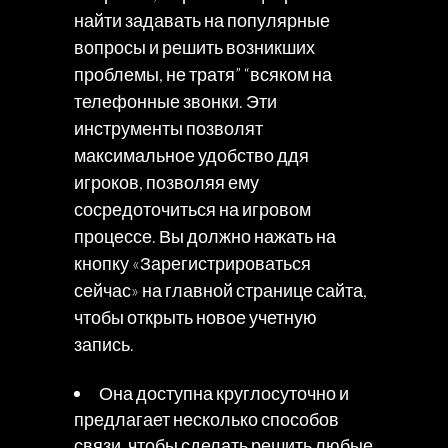
найти задавать на популярные
вопросы и решить возникших
проблемы, не тратя” “всяком на
телефонные звонки. Эти
инструменты позволят
максимальное удобство ддя
игроков, позволяя ему
сосредоточиться на игровом
процессе. Вы должно нажать на
кнопку «Зарегистрироваться
сейчас» на главной странице сайта,
чтобы открыть новое учетную
запись.
Она доступна круглосуточно и
предлагает несколько способов
связи, чтобы сделать решить любые