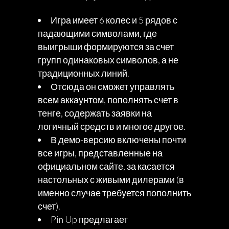
Игра имеет 6 колес и 5 рядов с
падающими символами, где
выигрыши формируются за счет
групп одинаковых символов, а не
традиционных линий.
Отсюда он сможет управлять
всем аккаунтом, пополнять счет в
тенге, содержать заявки на
логичный средств и многое другое.
В демо-версию включены почти
все игры, представленные на
официальном сайте, за касается
настольных с живыми дилерами (в
именно случае требуется пополнить
счет).
Pin Up предлагает