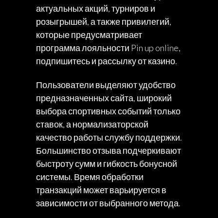
актуальных акций, турниров и
розыгрышей, а также привилегий,
которые предусматривает
программа лояльности Pin up online,
подпишитесь и рассылку от казино.
Пользователи выделяют удобство
предназначенных сайта, широкий
выбора спортивных событий только
ставок, а нормализаторской
качество работы службу поддержки.
Большинство отзыва подчеркивают
быстроту сумм и гибкость бонусной
системы. Время обработки
транзакций может варьируется в
зависимости от выбранного метода.