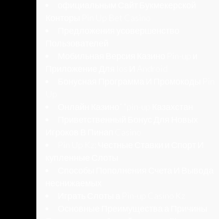
официальным Сайт Букмекерской
Конторы Pin Up Bet Casino
Предложения усовершенство
Пользователей
Мобильная Версия Казино Pin-up и
Приложение Для Ios И Android
Бонусная Программа И Промокоды Pin
Up
Онлайн Казино” “pin-up Казахстан
Приветственный Бонус Для Новых
Игроков В Пинап Casino
Pin Up Kz: Честные Ставки и Спорт И
купленные Слоты
Способы Пополнения Счета И Вывода
неснижаемых
Играть Слоты а Pin-up Casino Kz
Основные Преимущества а Причины