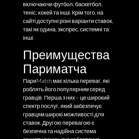
включаючи футбол, баскетбол,
теніс, хокей та інші. Крім того, на
сайті доступні різні варіанти ставок,
такі як одина, экспрес, системні та
інші.
Преимущества
Париматча
ПариMatch має кілька переваг, які
роблять його популярним серед
гравців. Перша з них – це широкий
спектр послуг, який забезпечує
гравцям широкі можливості для
ставок. Другою перевагою є
безпечна та надійна система