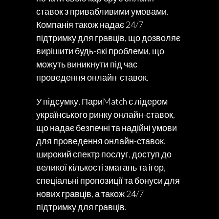
ставок з привабливими умовами.
Компанія також надає 24/7
підтримку для гравців, що дозволяє
вирішити будь-які проблеми, що
можуть виникнути під час
проведення онлайн-ставок.
У підсумку, ПариMatch є лідером
українського ринку онлайн-ставок,
що надає безпечні та надійні умови
для проведення онлайн-ставок,
широкий спектр послуг, доступ до
великої кількості змагань та ігор,
спеціальні пропозиції та бонуси для
нових гравців, а також 24/7
підтримку для гравців.