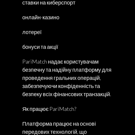
ставки на киберспорт
онлайн-казино
лотереї
бонуси та акції
PariMatch надає користувачам
безпечну та надійну платформу для
проведення гральних операцій,
забезпечуючи конфіденність та
безпеку всіх фінансових транзакцій.
Як працює PariMatch?
Платформа працює на основі
передових технологій, що