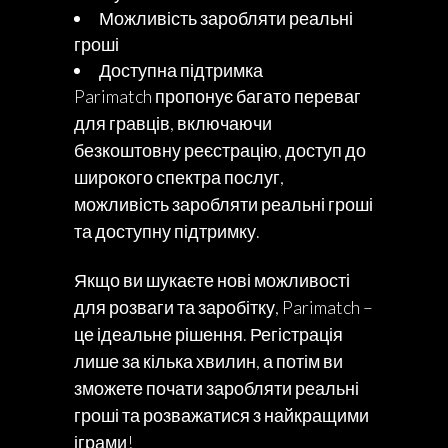
Можливість заробляти реальні
гроші
Доступна підтримка
Parimatch пропонує багато переваг
для гравців, включаючи
безкоштовну реєстрацію, доступ до
широкого спектра послуг,
можливість заробляти реальні гроші
та доступну підтримку.
Якщо ви шукаєте нові можливості
для розваги та заробітку, Parimatch –
це ідеальне рішення. Регістрація
лише за кілька хвилин, а потім ви
зможете почати заробляти реальні
гроші та розважатися з найкращими
іграми!