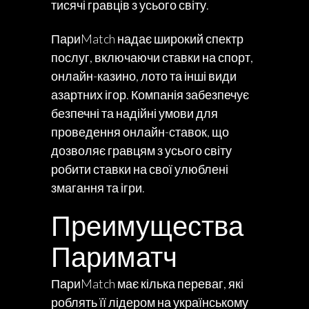
тисячі гравців з усього світу.
ПариMatch надає широкий спектр
послуг, включаючи ставки на спорт,
онлайн-казино, лото та інші види
азартних ігор. Компанія забезпечує
безпечні та надійні умови для
проведення онлайн-ставок, що
дозволяє гравцям з усього світу
робити ставки на свої улюблені
змагання та ігри.
Преимущества
Париматч
ПариMatch має кілька переваг, які
роблять її лідером на українському