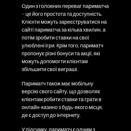
Один з головних переваг париматча
– це його простота та доступність.
Клієнти можуть зареєструватися на
сайті париматча за кілька хвилин, а
потім зробити ставки на свої
улюблені ігри. Крім того, париматч
пропонує різні бонуси та акції, які
можуть допомогти клієнтам
збільшити свої виграші.
Париматч також має мобільну
версію свого сайту, що дозволяє
клієнтам робити ставки та грати в
онлайн-казино з будь-якого місця,
де є доступ до інтернету.
У підсумку, париматч є одним з