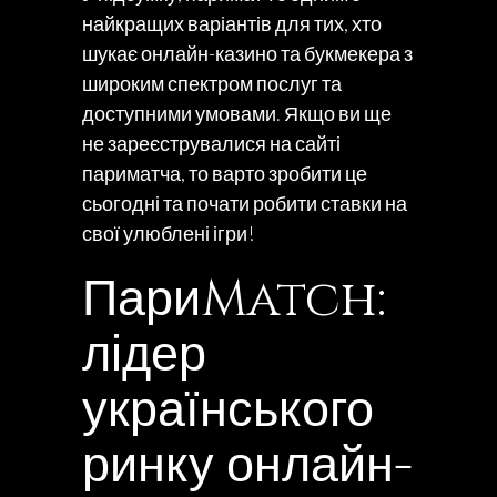
найкращих варіантів для тих, хто
шукає онлайн-казино та букмекера з
широким спектром послуг та
доступними умовами. Якщо ви ще
не зареєструвалися на сайті
париматча, то варто зробити це
сьогодні та почати робити ставки на
свої улюблені ігри!
ПариMatch:
лідер
українського
ринку онлайн-