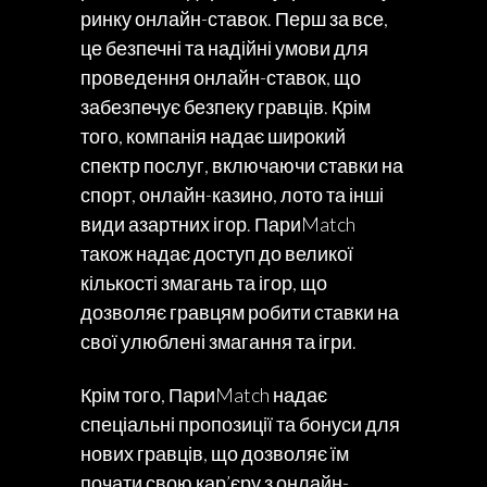
ринку онлайн-ставок. Перш за все,
це безпечні та надійні умови для
проведення онлайн-ставок, що
забезпечує безпеку гравців. Крім
того, компанія надає широкий
спектр послуг, включаючи ставки на
спорт, онлайн-казино, лото та інші
види азартних ігор. ПариMatch
також надає доступ до великої
кількості змагань та ігор, що
дозволяє гравцям робити ставки на
свої улюблені змагання та ігри.
Крім того, ПариMatch надає
спеціальні пропозиції та бонуси для
нових гравців, що дозволяє їм
почати свою кар’єру з онлайн-