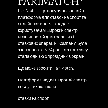
PariMatch?
PariMatch – це популярна онлайн-
платформа для ставок на спорт та
онлайн-казино, яка надає
користувачам широкий спектр
можливостей для гральних і
ставкових операцій. Компанія була
заснована в 1994 році та з того часу
стала однією з провідних в Україні.
Що може зробити PariMatch?
Платформа надає широкий спектр
послуг, включаючи:
ставки на спорт