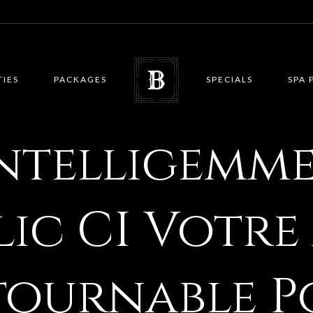
TIES
PACKAGES
SPECIALS
SPA 
Intelligemm
lic CI Votre 
ournable P