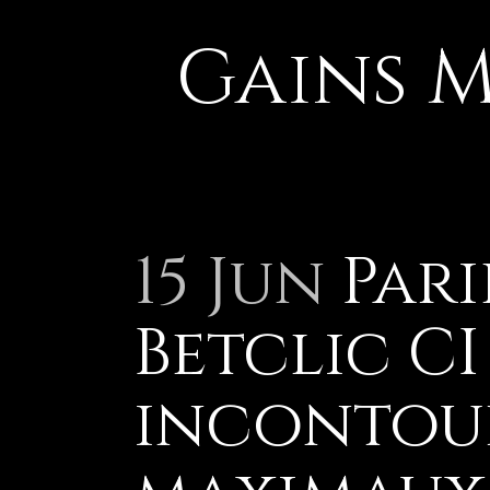
Gains M
15 Jun
Pari
Betclic CI
incontour