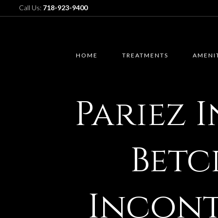
Call Us:
718-923-9400
HOME
TREATMENTS
AMENI
Pariez 
Betc
Incont