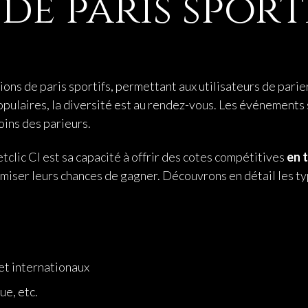
 de paris sport
ions de paris sportifs, permettant aux utilisateurs de parie
populaires, la diversité est au rendez-vous. Les événements
oins des parieurs.
tclic CI est sa capacité à offrir des cotes compétitives
en 
imiser leurs chances de gagner. Découvrons en détail les t
t internationaux
e, etc.