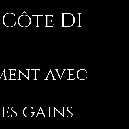
 Côte DI
ment avec
es gains