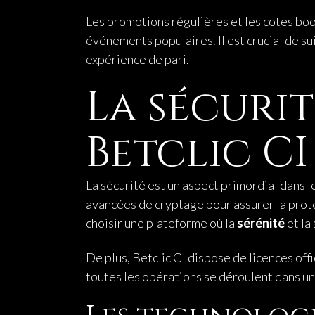
Les promotions régulières et les cotes boo
événements populaires. Il est crucial de su
expérience de pari.
La sécurit
Betclic CI
La sécurité est un aspect primordial dans l
avancées de cryptage pour assurer la protec
choisir une plateforme où la
sérénité
et la
De plus, Betclic CI dispose de licences off
toutes les opérations se déroulent dans un 