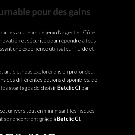
ournable pour des gains
ur les amateurs de jeux d’argent en Côte
nnovation et sécurité pour répondre à tous
ssant une expérience utilisateur fluide et
cet article, nous explorerons en profondeur
ons des différentes options disponibles, de
s les avantages de choisir
Betclic CI
par
cet univers tout en minimisant les risques
nt se rencontrent grâce à
Betclic CI
.