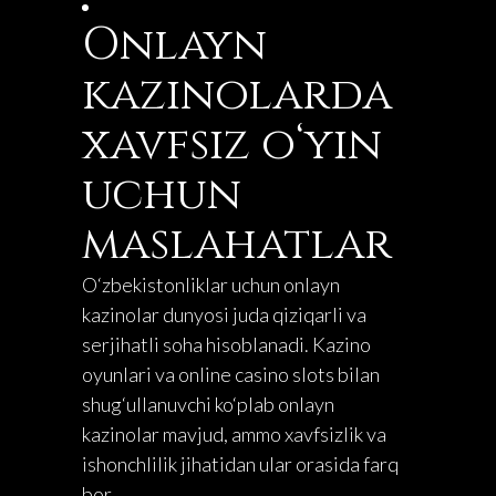
Onlayn
kazinolarda
xavfsiz o‘yin
uchun
maslahatlar
O‘zbekistonliklar uchun onlayn
kazinolar dunyosi juda qiziqarli va
serjihatli soha hisoblanadi. Kazino
oyunlari va online casino slots bilan
shug‘ullanuvchi ko‘plab onlayn
kazinolar mavjud, ammo xavfsizlik va
ishonchlilik jihatidan ular orasida farq
bor.