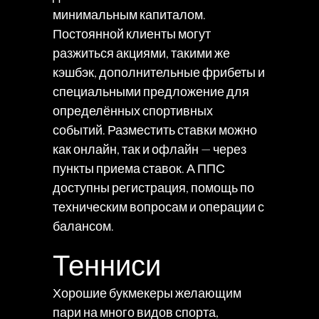
минимальным капиталом.
Постоянной клиенты могут
разжиться акциями, такими же
кэшбэк, дополнительные фрибеты и
специальными предложение для
определённых спортивных
событий. Разместить ставки можно
как онлайн, так и офлайн — через
пункты приема ставок. А ППС
доступны регистрация, помощь по
техническим вопросам и операции с
балансом.
Тенниси
Хорошие букмекеры желающим
пари на много видов спорта,