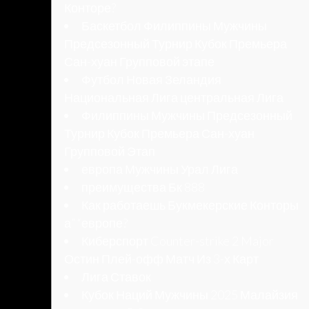
Конторе?
Баскетбол Филиппины Мужчины
Предсезонный Турнир Кубок Премьера
Сан-хуан Групповой этапе
Футбол Новая Зеландия
Национальная Лига центральная Лига
Филиппины Мужчины Предсезонный
Турнир Кубок Премьера Сан-хуан
Групповой Этап
европа Мужчины Урал Лига
преимущества Бк 888
Как работаешь Букмекерские Конторы
а” “европе?
Киберспорт Counter-strike 2 Major
Остин Плей-офф Матч Из 3-х Карт
Лига Ставок
Кубок Наций Мужчины 2025 Малайзия