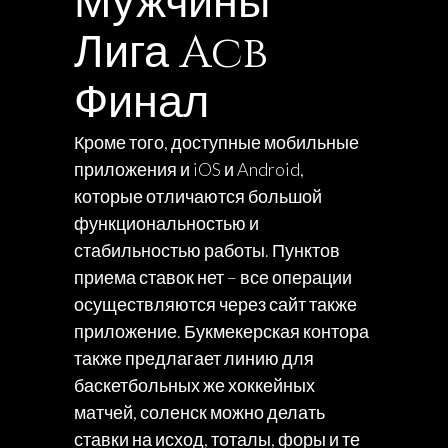
Мужчины
Лига Acb
Финал
Кроме того, доступные мобильные
приложения и iOS и Android,
которые отличаются большой
функциональностью и
стабильностью работы. Пунктов
приема ставок нет – все операции
осуществляются через сайт также
приложение. Букмекерская контора
также предлагает линию для
баскетбольных же хоккейных
матчей, соленск можно делать
ставки на исход, тоталы, форы и те