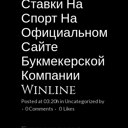
Ставки На
Спорт На
Официальном
Сайте
Букмекерской
Компании
Winline
Posted at 03:20h
in
Uncategorized
by
0 Comments
0
Likes