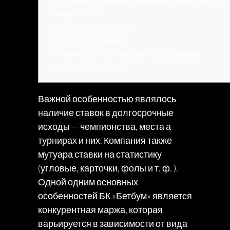
Южная Лига
Ставки На Спорт
Широта линии
Фрибеты И Бонусная Программа
Онлайн-ставки
Важной особенностью являлось
наличие ставок в долгосрочные
исходы — чемпионства, места а
турнирах и них. Компания также
мутуара ставки на статистику
(угловые, карточки, фолы и т. ф. ).
Одной одним основных
особенностей БК «Бетбум» является
конкурентная маржа, которая
варьируется в зависимости от вида