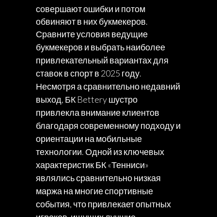
совершают ошибки и потом
обвиняют в них букмекеров.
Сравните условия ведущие
букмекеров и выбрать наиболее
привлекательный вариантах для
ставок в спорт в 2025 году.
Несмотря а сравнительно недавний
выход, БК Bettery шустро
привлекла внимание клиентов
благодаря современному подходу и
ориентации на мобильные
технологии. Одной из ключевых
характеристик БК «Тенниси»
являлись сравнительно низкая
маржа на многие спортивные
события, что привлекает опытных