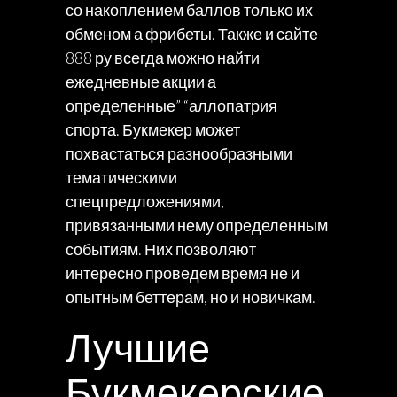
со накоплением баллов только их
обменом а фрибеты. Также и сайте
888 ру всегда можно найти
ежедневные акции а
определенные” “аллопатрия
спорта. Букмекер может
похвастаться разнообразными
тематическими
спецпредложениями,
привязанными нему определенным
событиям. Них позволяют
интересно проведем время не и
опытным беттерам, но и новичкам.
Лучшие
Букмекерские