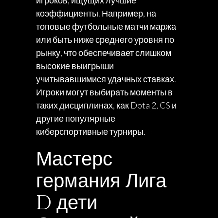
игроков, ищущих лучшие
коэффициенты. Например, на
топовые футбольные матчи маржа
или быть ниже среднего уровня по
рынку, что обеспечивает слишком
высокие выигрыши
учитывавшимися удачных ставках.
Игроки могут выбирать моменты в
таких дисциплинах, как Dota 2, CS и
другие популярные
киберспортивные турниры.
Мастерс
германия Лига
D дети