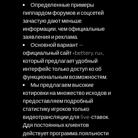
Определенные примеры
пиппардом форумов и соцсетей
зачастую дают меньше
информации, чем официальные
заявления и реклама.
Основной вариант —
официальный сайт «bettery. ru»,
который предлагает удобный
интерфейс только доступ ко об
функциональным возможностям.
Мы предлагаем высокие
котировки на множество исходов и
предоставляем подробный
статистику игроков только
видеотрансляции для live-ставок.
Ддя постоянных клиентов
действует программа лояльности