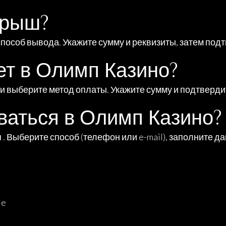
грыш?
пособ вывода. Укажите сумму и реквизиты, затем подт
ет в Олимп Казино?
 и выберите метод оплаты. Укажите сумму и подтверди
ваться в Олимп Казино?
 . Выберите способ (телефон или e-mail), заполните д
ie