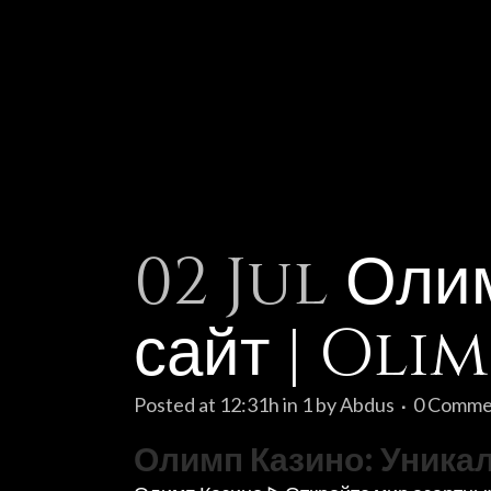
02 Jul
Олим
сайт | Oli
Posted at 12:31h
in
1
by
Abdus
0 Comme
Олимп Казино: Уникал