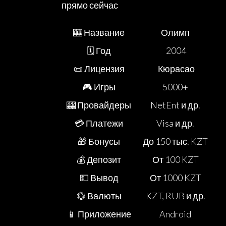
прямо сейчас
🎰 Название
Олимп
🗓️ Год
2004
📜 Лицензия
Кюрасао
🎮 Игры
5000+
🎰 Провайдеры
NetEnt и др.
💳 Платежи
Visa и др.
🎁 Бонусы
До 150 тыс. KZT
💰 Депозит
От 100 KZT
💵 Вывод
От 1000 KZT
💱 Валюты
KZT, RUB и др.
📱 Приложение
Android