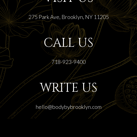
275 Park Ave, Brooklyn, NY 11205
CALL US
718-923-9400
WRITE US
hello@bodybybrooklyn.com