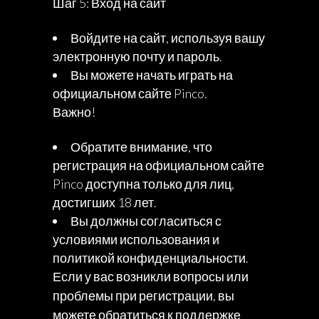
Шаг 5: Вход на сайт
Войдите на сайт, используя вашу
электронную почту и пароль.
Вы можете начать играть на
официальном сайте Pinco.
Важно!
Обратите внимание, что
регистрация на официальном сайте
Pinco доступна только для лиц,
достигших 18 лет.
Вы должны согласиться с
условиями использования и
политикой конфиденциальности.
Если у вас возникли вопросы или
проблемы при регистрации, вы
можете обратиться к поддержке