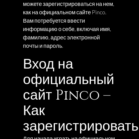
можете зарегистрироваться на нем,
как на официальном сайте Pinco.
Вам потребуется ввести
информацию о себе, включая имя,
фамилию, адрес электронной
почты и пароль.
Вход на
официальный
сайт Pinco –
Как
зарегистрировать
Для начала играть на официальном