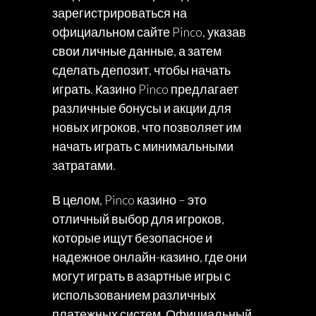
зарегистрироваться на
официальном сайте Pinco, указав
свои личные данные, а затем
сделать депозит, чтобы начать
играть. Казино Pinco предлагает
различные бонусы и акции для
новых игроков, что позволяет им
начать играть с минимальными
затратами.
В целом, Pinco казино – это
отличный выбор для игроков,
которые ищут безопасное и
надежное онлайн-казино, где они
могут играть в азартные игры с
использованием различных
платежных систем. Официальный