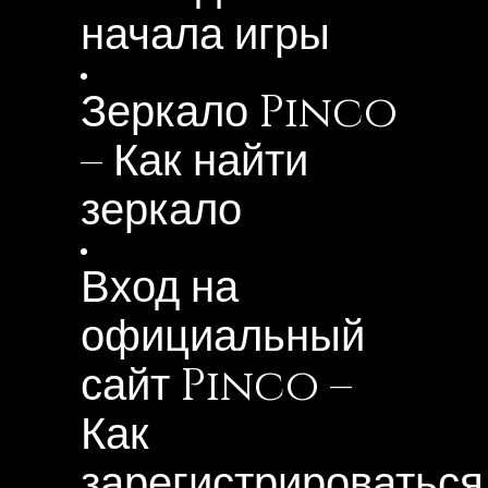
начала игры
Зеркало Pinco
– Как найти
зеркало
Вход на
официальный
сайт Pinco –
Как
зарегистрироваться