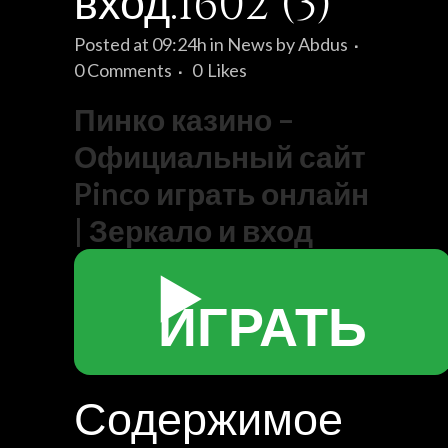
вход.1602 (3)
Posted at 09:24h
in
News
by
Abdus
0 Comments
0
Likes
Пинко казино –
Официальный сайт
Pinco играть онлайн
| Зеркало и вход
▶️
ИГРАТЬ
Содержимое