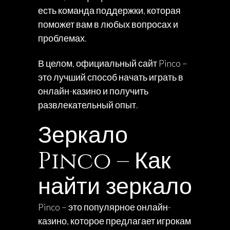
есть команда поддержки, которая
поможет вам в любых вопросах и
проблемах.
В целом, официальный сайт Pinco –
это лучший способ начать играть в
онлайн-казино и получить
развлекательный опыт.
Зеркало
Pinco – Как
найти зеркало
Pinco – это популярное онлайн-
казино, которое предлагает игрокам