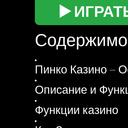
▶️ ИГРАТ
Содержимо
Пинко Казино – 
Описание и Функ
Функции казино