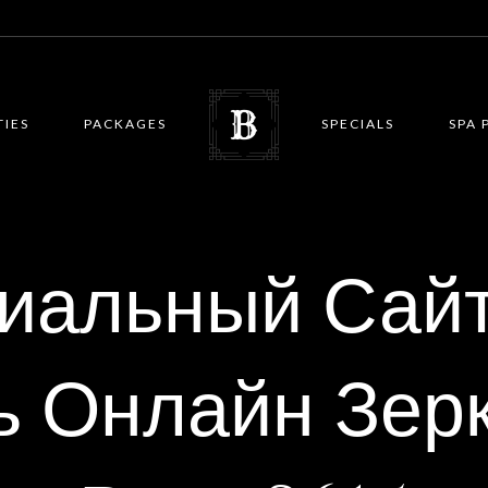
TIES
PACKAGES
SPECIALS
SPA 
иальный Сай
ь Онлайн Зер