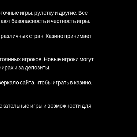
точные игры, рулетку и другие. Все
ают безопасность и честность игры.
 различных стран. Казино принимает
тоянных игроков. Новые игроки могут
нирах и за депозиты.
зеркало сайта, чтобы играть в казино,
лекательные игры и возможности для