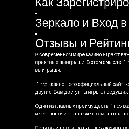
Как Зарегистриро
Зеркало и Вход 
Отзывы и Рейтин
В современном мире казино играют ва
приятные выигрыши. В этом смысле Pinc
выигрыши.
Pinco казино – это официальный сайт, 
другие. Вам доступны игры от ведущих р
Один из главных преимуществ Pinco каз
и честности игр, а также в том, что вы
Если вы ищете играть в Pinco казино, н