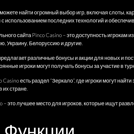
можете найти огромный выбор игр, включая слоты, кар
ы с использованием последних технологий и обеспечив
ого сайта Pinco Casino – это доступность игрокам из
ию, Украину, Белоруссию и другие.
предлагает различные бонусы и акции для новых и пос
оянные игроки могут получать бонусы за участие в тур
Casino есть раздел “Зеркало”, где игроки могут найти 
 их стране.
o – это лучшее место для игроков, которые ищут разв
 Функции