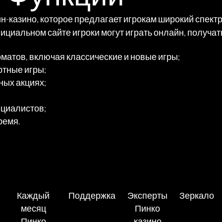
-казино, которое предлагает игрокам широкий спектр 
фициальном сайте игроки могут играть онлайн, получат
оматов, включая классические и новые игры;
артные игры;
ных акциях;
ециалистов;
ремя.
Каждый
Поддержка
Эксперты
Зеркало
месяц
Пинко
Пинко
казино