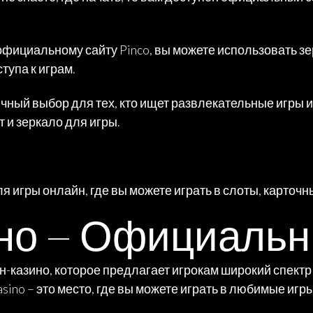
официальному сайту Pinco, вы можете использовать зе
ступа к играм.
личный выбор для тех, кто ищет развлекательные игр
 и зеркало для игры.
я игры онлайн, где вы можете играть в слоты, карточны
но – Официаль
-казино, которое предлагает игрокам широкий спектр
sino – это место, где вы можете играть в любимые игр