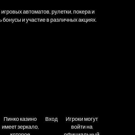
игровых автоматов, рулетки, покера и
ь бонусы и участие в различных акциях.
Пинко казино
Вход
Игроки могут
имеет зеркало,
войти на
которое
официальный