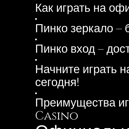
Как играть на о
Пинко зеркало – 
Пинко вход – дос
Начните играть 
сегодня!
Преимущества иг
Casino