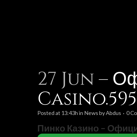
27 Jun
– Оф
Casino.595
Posted at 13:43h
in
News
by
Abdus
0 C
Пинко Казино – Офици