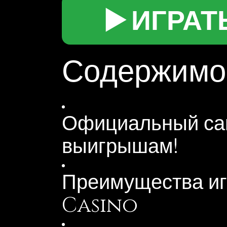
▶️ ИГРАТ
Содержимо
Официальный сай
выигрышам!
Преимущества иг
Casino