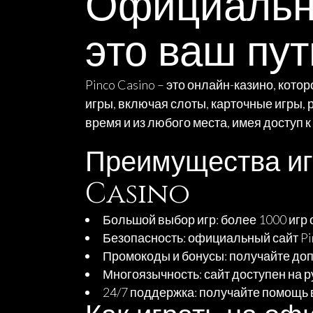
Официальн
это ваш пу
Pinco Casino – это онлайн-казино, кото
игры, включая слоты, карточные игры, р
время и из любого места, имея доступ к
Преимущества иг
Casino
Большой выбор игр: более 1000 игр
Безопасность: официальный сайт Pi
Промокоды и бонусы: получайте до
Многоязычность: сайт доступен на ру
24/7 поддержка: получайте помощь в