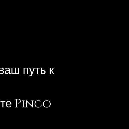
аш путь к
йте Pinco