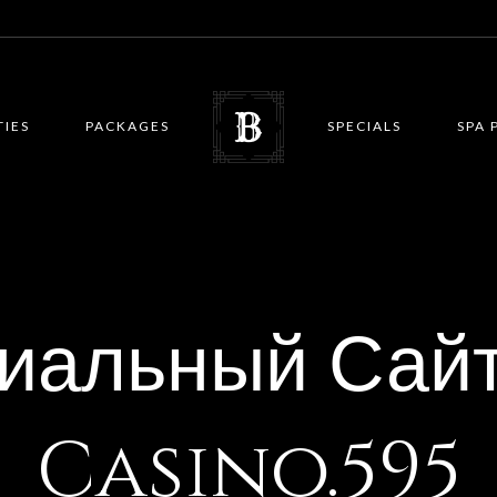
TIES
PACKAGES
SPECIALS
SPA 
иальный Сай
Casino.595