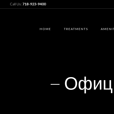
Call Us:
718-923-9400
HOME
TREATMENTS
AMENI
– Офиц