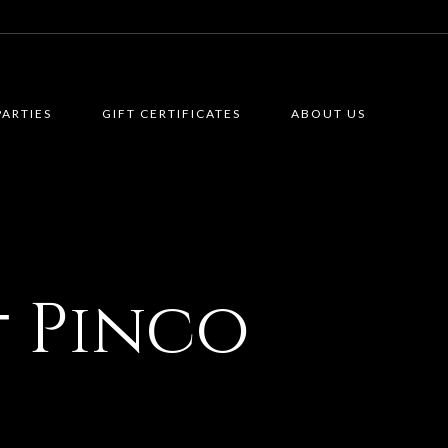
PARTIES
GIFT CERTIFICATES
ABOUT US
т Pinco