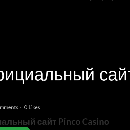
ициальный сай
omments
0
Likes
альный сайт Pinco Casino