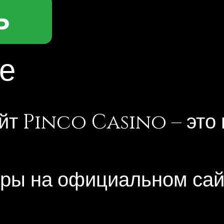
Ь
е
т Pinco Casino – это в
ры на официальном са