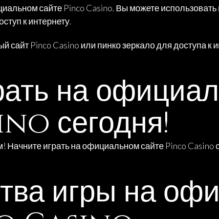
циальном сайте Pinco Casino. Вы можете использовать 
оступ к интернету.
 сайт Pinco Casino или пинко зеркало для доступа к 
рать на официал
no сегодня!
м! Начните играть на официальном сайте Pinco Casino с
тва игры на оф