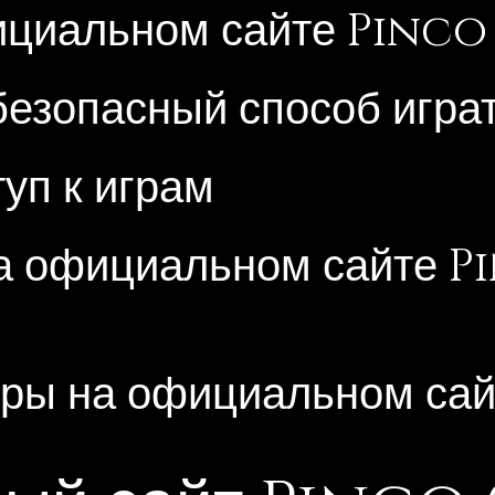
фициальном сайте Pinc
безопасный способ игра
туп к играм
на официальном сайте 
ры на официальном са