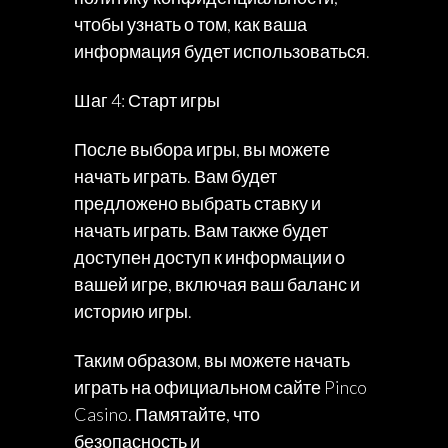
чтобы узнать о том, как ваша
информация будет использоваться.
Шаг 4: Старт игры
После выбора игры, вы можете
начать играть. Вам будет
предложено выбрать ставку и
начать играть. Вам также будет
доступен доступ к информации о
вашей игре, включая ваш баланс и
историю игры.
Таким образом, вы можете начать
играть на официальном сайте Pinco
Casino. Памятайте, что
безопасность и