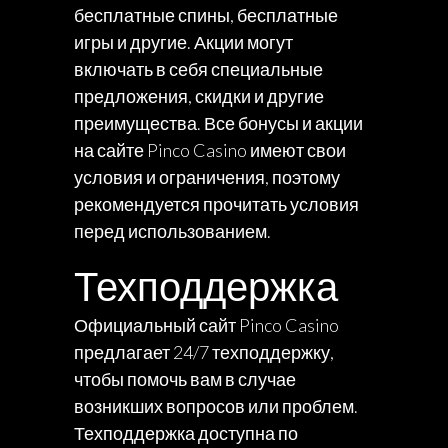
бесплатные спины, бесплатные
игры и другие. Акции могут
включать в себя специальные
предложения, скидки и другие
преимущества. Все бонусы и акции
на сайте Pinco Casino имеют свои
условия и ограничения, поэтому
рекомендуется прочитать условия
перед использованием.
Техподдержка
Официальный сайт Pinco Casino
предлагает 24/7 техподдержку,
чтобы помочь вам в случае
возникших вопросов или проблем.
Техподдержка доступна по