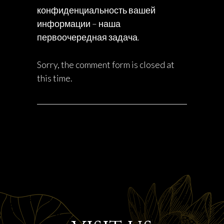
конфиденциальность вашей
информации – наша
первоочередная задача.
Sorry, the comment form is closed at
this time.