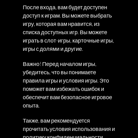
После входа, вам будет доступен
доступ к играм. Вы можете выбрать
игру, которая вам нравится, из
списка доступных игр. Вы можете
играть в слот-игры, карточные игры,
игры с долями и другие.
Важно! Перед началом игры,
убедитесь, что вы понимаете
правила игры и условия игры. Это
поможет вам избежать ошибок и
обеспечит вам безопасное игровое
опыта.
Также, вам рекомендуется
прочитать условия использования и
политику конфиденциальности,