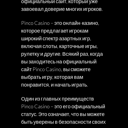
официальный сайт, который уже
завоевал доверие многих игроков.
Pinco Casino – это онлайн-казино,
которое предлагает игрокам
широкий спектр азартных игр,
включая слоты, карточные игры,
рулетку и другие. Всякий раз, когда
вы заходитесь на официальный
сайт Pinco Casino, вы сможете
выбрать игру, которая вам
понравится, и начать играть.
Один из главных преимуществ
Pinco Casino – это его официальный
статус. Это означает, что вы можете
быть уверены в безопасности своих