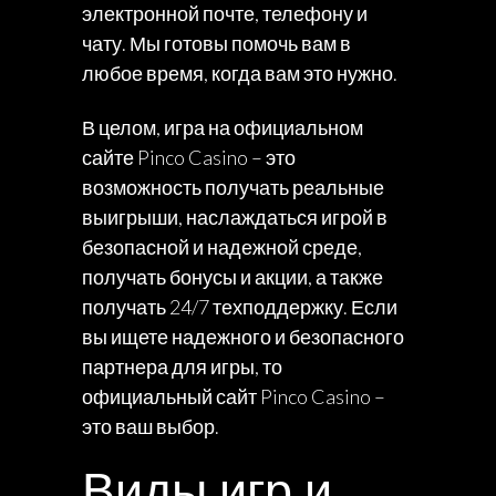
электронной почте, телефону и
чату. Мы готовы помочь вам в
любое время, когда вам это нужно.
В целом, игра на официальном
сайте Pinco Casino – это
возможность получать реальные
выигрыши, наслаждаться игрой в
безопасной и надежной среде,
получать бонусы и акции, а также
получать 24/7 техподдержку. Если
вы ищете надежного и безопасного
партнера для игры, то
официальный сайт Pinco Casino –
это ваш выбор.
Виды игр и