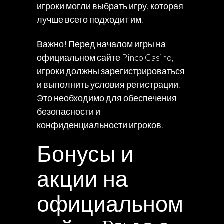
игроки могли выбрать игру, которая
лучше всего подходит им.
Важно! Перед началом игры на
официальном сайте Pinco Casino,
игроки должны зарегистрироваться
и выполнить условия регистрации.
Это необходимо для обеспечения
безопасности и
конфиденциальности игроков.
Бонусы и
акции на
официальном