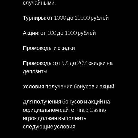
случайными.
Турниры: от 1000 до 10000 рублей
Акции: от 100 до 1000 рублей
Промокоды и скидки
Промокоды: от 5% до 20% скидки на
депозиты
Условия получения бонусов и акций
Для получения бонусов и акций на
официальном сайте Pinco Casino
игрок должен выполнить
следующие условия: