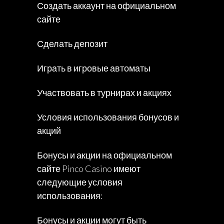
Создать аккаунт на официальном
сайте
Сделать депозит
Играть в игровые автоматы
Участвовать в турнирах и акциях
Условия использования бонусов и
акций
Бонусы и акции на официальном
сайте Pinco Casino имеют
следующие условия
использования:
Бонусы и акции могут быть