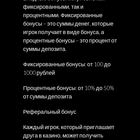
фиксированными, так и
процентными. Фиксированные
бонусы – это суммы денег, которые
игрок получает в виде бонуса, а
процентные бонусы – это процент от
суммы депозита.
Фиксированные бонусы: от 100 до
1000 рублей
Процентные бонусы: от 10% до 50%
от суммы депозита
Реферальный бонус
Каждый игрок, который приглашает
друга в казино, может получить