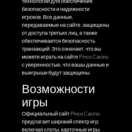
технологии для обеспечения
безопасности и надежности
игроков. Все данные,
передаваемые на сайте, защищены
от доступа третьих лиц, а также
обеспечивается безопасность
транзакций. Это означает, что вы
можете играть на сайте Pinco Casino
с уверенностью, что вашы данные и
выигрыши будут защищены.
Возможности
игры
Официальный сайт Pinco Casino
предлагает широкий спектр игр,
включая слоты, карточные игры,