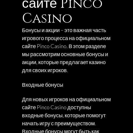
сайте Pinco
Casino
Бонусы и акции – это важная часть
игрового процесса на официальном
сайте Pinco Casino. В этом разделе
мы рассмотрим основные бонусы и
акции, которые предлагает казино
для своих игроков.
Входные бонусы
Для новых игроков на официальном
сайте Pinco Casino доступны
входные бонусы, которые помогут
начать игру с преимуществом.
Входные бонусы могут быть как