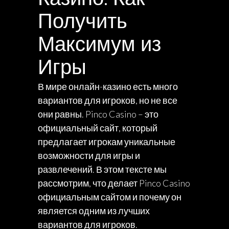
Получить
Максимум из
Игры
В мире онлайн-казино есть много
вариантов для игроков, но не все
они равны. Pinco Casino – это
официальный сайт, который
предлагает игрокам уникальные
возможности для игры и
развлечений. В этом тексте мы
рассмотрим, что делает Pinco Casino
официальным сайтом и почему он
является одним из лучших
вариантов для игроков.