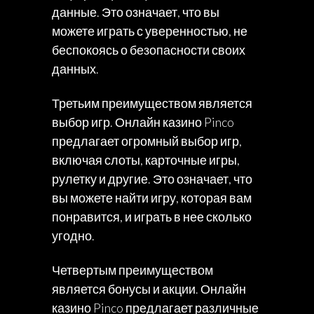
данные. Это означает, что вы
можете играть с уверенностью, не
беспокоясь о безопасности своих
данных.
Третьим преимуществом является
выбор игр. Онлайн казино Pinco
предлагает огромный выбор игр,
включая слоты, карточные игры,
рулетку и другие. Это означает, что
вы можете найти игру, которая вам
понравится, и играть в нее сколько
угодно.
Четвертым преимуществом
является бонусы и акции. Онлайн
казино Pinco предлагает различные