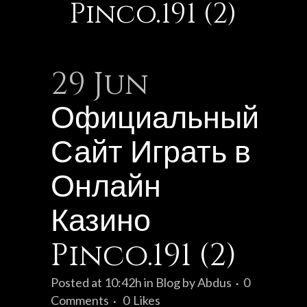
Pinco.191 (2)
29 Jun
Официальный
Сайт Играть в
Онлайн
Казино
Pinco.191 (2)
Posted at 10:42h
in
Blog
by
Abdus
0
Comments
0
Likes