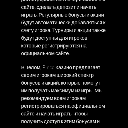
сайте, сделать депозит и начать
играть. Регулярные бонусы и акции
будут автоматически добавляться к
счету игрока. Турниры и акции также
будут доступны для игроков,
которые регистрируются на
официальном сайте.
В целом, Pinco Казино предлагает
своим игрокам широкий спектр
бонусов и акций, которые помогут
им получать максимум из игры. Мы
рекомендуем всем игрокам
регистрироваться на официальном
сайте и начать играть, чтобы
получить доступ к этим бонусам и