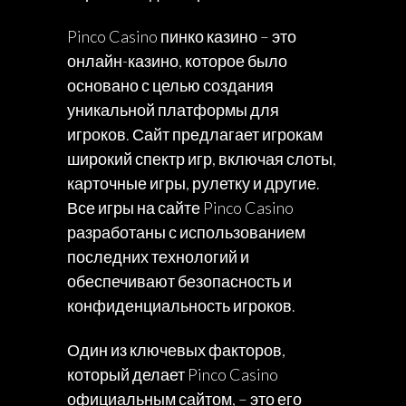
Pinco Casino
пинко казино
– это
онлайн-казино, которое было
основано с целью создания
уникальной платформы для
игроков. Сайт предлагает игрокам
широкий спектр игр, включая слоты,
карточные игры, рулетку и другие.
Все игры на сайте Pinco Casino
разработаны с использованием
последних технологий и
обеспечивают безопасность и
конфиденциальность игроков.
Один из ключевых факторов,
который делает Pinco Casino
официальным сайтом, – это его