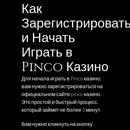
Как
Зарегистрироват
и Начать
Играть в
Pinco Казино
Для начала играть в Pinco казино,
вам нужно зарегистрироваться на
официальном сайте pinco казино.
Это простой и быстрый процесс,
который займет не более 5 минут.
Вам нужно кликнуть на кнопку