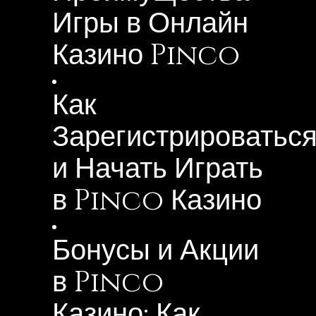
Игры в Онлайн
Казино Pinco
Как
Зарегистрироватьс
и Начать Играть
в Pinco Казино
Бонусы и Акции
в Pinco
Казино: Как