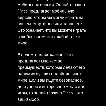
мобильная версия. Онлайн казино
Pinco предлагает мобильную
версию, чтобы вы могли играть на
вашем смартфоне или планшете.
Это означает, что вы можете играть
в любое время и из любой точки
мира.
В целом, онлайн казино Pinco
предлагает множество
преимуществ, которые делают его
одним из лучших онлайн казино в
мире. Если вы ищете безопасное,
доступное и интересное место для
игры, то онлайн казино Pinco – это
ваш выбор.