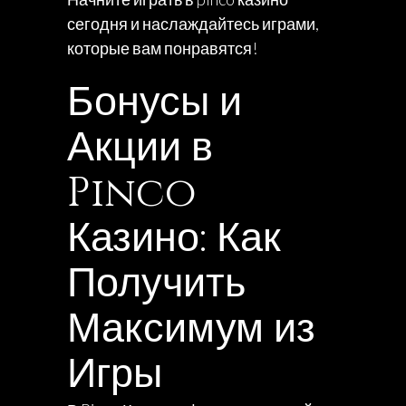
сегодня и наслаждайтесь играми,
которые вам понравятся!
Бонусы и
Акции в
Pinco
Казино: Как
Получить
Максимум из
Игры