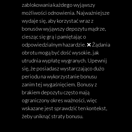
zablokowania każdego wyjąwszy
możliwości odnowienia. Najważniejsze
wydaje się, aby korzystać wraz z
bonusów wyjąwszy depozytu mądrze,
ciesząc się grą i pamiętając o
odpowiedzialnym hazardzie. ❌ Żądania
obrotu mogą być dość wysokie, jak
utrudnia wypłatę wygranych. Upewnij
się, że posiadasz wystarczająco dużo
periodu na wykorzystanie bonusu
zanim tej wygaśnięciem. Bonusy z
brakiem depozytu często mają
ograniczony okres ważności, więc
wskazane jest sprawdzić ten kontekst,
żeby uniknąć straty bonusu.