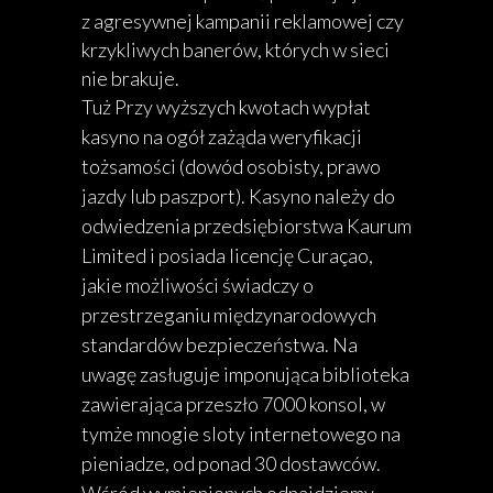
z agresywnej kampanii reklamowej czy
krzykliwych banerów, których w sieci
nie brakuje.
Tuż Przy wyższych kwotach wypłat
kasyno na ogół zażąda weryfikacji
tożsamości (dowód osobisty, prawo
jazdy lub paszport). Kasyno należy do
odwiedzenia przedsiębiorstwa Kaurum
Limited i posiada licencję Curaçao,
jakie możliwości świadczy o
przestrzeganiu międzynarodowych
standardów bezpieczeństwa. Na
uwagę zasługuje imponująca biblioteka
zawierająca przeszło 7000 konsol, w
tymże mnogie sloty internetowego na
pieniadze, od ponad 30 dostawców.