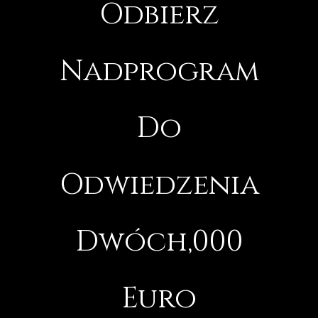
Odbierz
Nadprogram
Do
Odwiedzenia
Dwóch,000
Euro