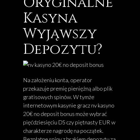
Oryginalne
Kasyna
Wyjąwszy
Depozytu?
Na założeniu konta, operator
przekazuje premię pieniężną albo plik
gratisowych spinów. W tymże
internetowym kasynie gracz
nv kasyno
20€ no deposit bonus
może wybrać
pięćdziesięciu DS czy piętnasty EUR w
charakterze nagrodę na początek.
Bezpłatne spiny z brakiem depozytu za