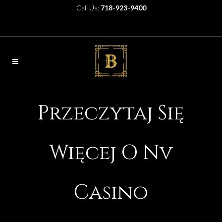
Call Us:
718-923-9400
Przeczytaj Się
Więcej O Nv
Casino