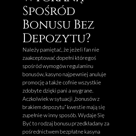
Spośród
Bonusu Bez
Depozytu?
Należy pamiętać, że jeżeli fan nie
zaakceptować dopełni któregoś
spośród wymogów regulaminu
bonusów, kasyno najpewniej anuluje
promocję a także cofnie wszystkie
zdobyte dzięki pani a wygrane.
Aczkolwiek w sytuacji „bonusów z
brakiem depozytu” kwestie mają się
zupełnie w inny sposób. Wydaje Się
Być to rodzaj bonusu przedkładany za
pośrednictwem bezpłatne kasyna