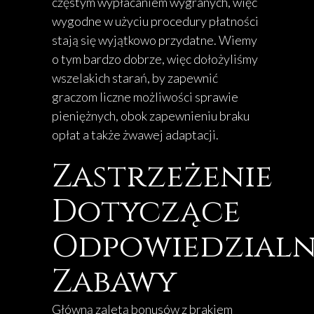
częstym wypłacaniem wygranych, więc
wygodne w użyciu procedury płatności
stają się wyjątkowo przydatne. Wiemy
o tym bardzo dobrze, więc dołożyliśmy
wszelakich starań, by zapewnić
graczom liczne możliwości sprawie
pieniężnych, obok zapewnieniu braku
opłat a także żwawej adaptacji.
Zastrzeżenie
Dotyczące
Odpowiedzialn
Zabawy
Główną zaletą bonusów z brakiem