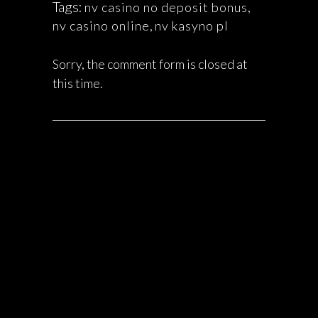
Tags:
nv casino no deposit bonus
,
nv casino online
,
nv kasyno pl
Sorry, the comment form is closed at
this time.