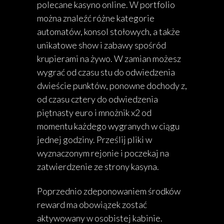
polecane kasyno online. W portfolio
można znaleźć różne kategorie
automatów, konsol stołowych, a także
unikatowe show i zabawy spośród
krupierami na żywo. W zamian możesz
wygrać od czasu stu do odwiedzenia
dwieście punktów, ponowne dochody z,
od czasu cztery do odwiedzenia
piętnasty euro i mnożnik x2 od
momentu każdego wygranych w ciągu
jednej godziny. Prześlij pliki w
wyznaczonym rejonie i poczekaj na
zatwierdzenie ze strony kasyna.
Poprzednio zdeponowaniem środków
reward ma obowiązek zostać
aktywowany w osobistej kabinie.