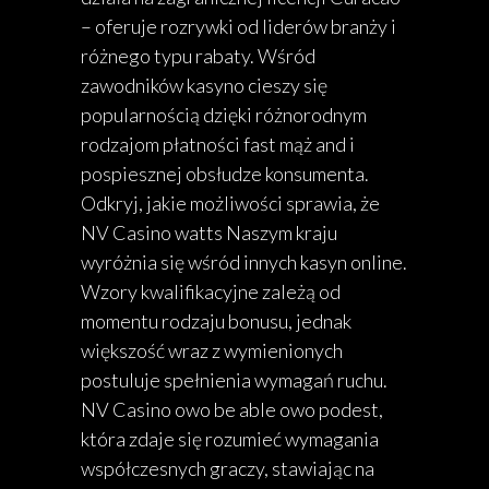
– oferuje rozrywki od liderów branży i
różnego typu rabaty. Wśród
zawodników kasyno cieszy się
popularnością dzięki różnorodnym
rodzajom płatności fast mąż and i
pospiesznej obsłudze konsumenta.
Odkryj, jakie możliwości sprawia, że
NV Casino watts Naszym kraju
wyróżnia się wśród innych kasyn online.
Wzory kwalifikacyjne zależą od
momentu rodzaju bonusu, jednak
większość wraz z wymienionych
postuluje spełnienia wymagań ruchu.
NV Casino owo be able owo podest,
która zdaje się rozumieć wymagania
współczesnych graczy, stawiając na