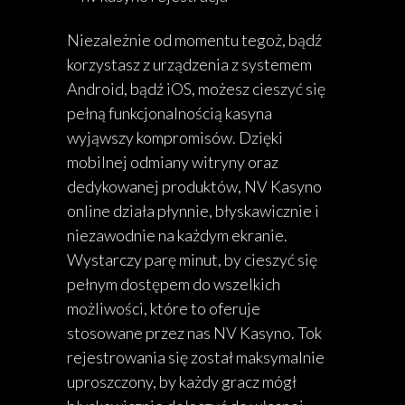
Niezależnie od momentu tegoż, bądź
korzystasz z urządzenia z systemem
Android, bądź iOS, możesz cieszyć się
pełną funkcjonalnością kasyna
wyjąwszy kompromisów. Dzięki
mobilnej odmiany witryny oraz
dedykowanej produktów, NV Kasyno
online działa płynnie, błyskawicznie i
niezawodnie na każdym ekranie.
Wystarczy parę minut, by cieszyć się
pełnym dostępem do wszelkich
możliwości, które to oferuje
stosowane przez nas NV Kasyno. Tok
rejestrowania się został maksymalnie
uproszczony, by każdy gracz mógł