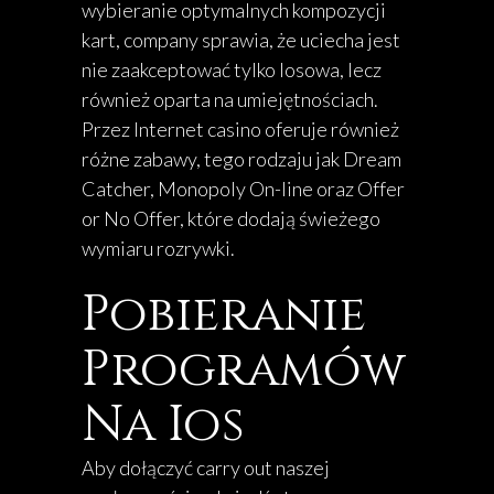
wybieranie optymalnych kompozycji
kart, company sprawia, że uciecha jest
nie zaakceptować tylko losowa, lecz
również oparta na umiejętnościach.
Przez Internet casino oferuje również
różne zabawy, tego rodzaju jak Dream
Catcher, Monopoly On-line oraz Offer
or No Offer, które dodają świeżego
wymiaru rozrywki.
Pobieranie
Programów
Na Ios
Aby dołączyć carry out naszej