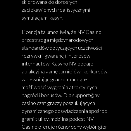
skierowana do dorosłych
zaciekawionych realistycznymi
symulacjami kasyn.
Licencja ta umożliwia, że NV Casino
przestrzega międzynarodowych
standardów dotyczących uczciwości
rozrywki i gwarancji interesów
internautów. Kasyno NV podaje
atrakcyjną gamę turniejów i konkursów,
zapewniając graczom mnogie
możliwości wygrania atrakcyjnych
nagród i bonusów. Dla
support@nv
casino czat
graczy poszukujących
dynamicznego doświadczenia spośród
grami t ulicy, mobilna podest NV
Casino oferuje różnorodny wybór gier