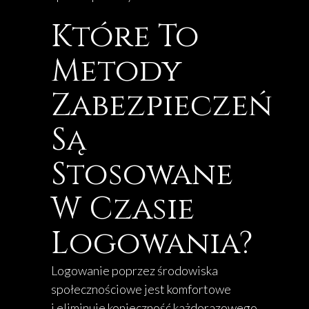
Które To
Metody
Zabezpieczeń
Są
Stosowane
W Czasie
Logowania?
Logowanie poprzez środowiska
społecznościowe jest komfortowe
i eliminuje konieczność każdorazowego