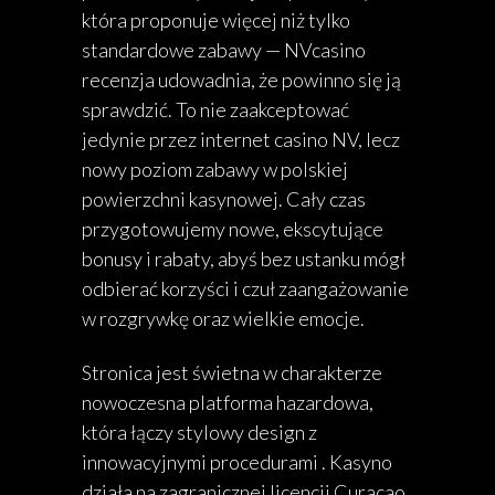
która proponuje więcej niż tylko
standardowe zabawy — NVcasino
recenzja udowadnia, że powinno się ją
sprawdzić. To nie zaakceptować
jedynie przez internet casino NV, lecz
nowy poziom zabawy w polskiej
powierzchni kasynowej. Cały czas
przygotowujemy nowe, ekscytujące
bonusy i rabaty, abyś bez ustanku mógł
odbierać korzyści i czuł zaangażowanie
w rozgrywkę oraz wielkie emocje.
Stronica jest świetna w charakterze
nowoczesna platforma hazardowa,
która łączy stylowy design z
innowacyjnymi procedurami . Kasyno
działa na zagranicznej licencji Curacao