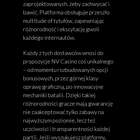
zaprojektowanych, żeby zachwycać i
bawić. Platforma obsługuje przeszło
multitude of tytułów, zapewniając
różnorodność i ekscytację gwoli
każdego internautów.
Każdy z tych dostawców wnosi do
propozycje NV Casino coś unikalnego
– od momentu rozbudowanych opcji
bonusowych, przez górnej klasy
oprawę graficzną, po innowacyjne
mechaniki batalii. Dzięki takiej
różnorodności gracze mają gwarancję
nie zaakceptować tylko zabawy na
najwyższym poziomie, lecz też
uczciwości i transparentności każdej
partii. Jeśli wyszukujesz platformy,