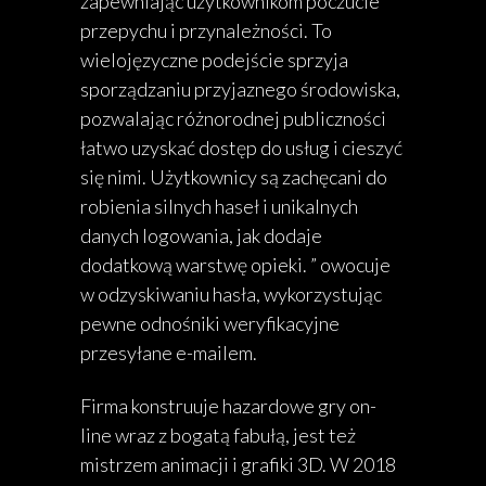
zapewniając użytkownikom poczucie
przepychu i przynależności. To
wielojęzyczne podejście sprzyja
sporządzaniu przyjaznego środowiska,
pozwalając różnorodnej publiczności
łatwo uzyskać dostęp do usług i cieszyć
się nimi. Użytkownicy są zachęcani do
robienia silnych haseł i unikalnych
danych logowania, jak dodaje
dodatkową warstwę opieki. ” owocuje
w odzyskiwaniu hasła, wykorzystując
pewne odnośniki weryfikacyjne
przesyłane e-mailem.
Firma konstruuje hazardowe gry on-
line wraz z bogatą fabułą, jest też
mistrzem animacji i grafiki 3D. W 2018