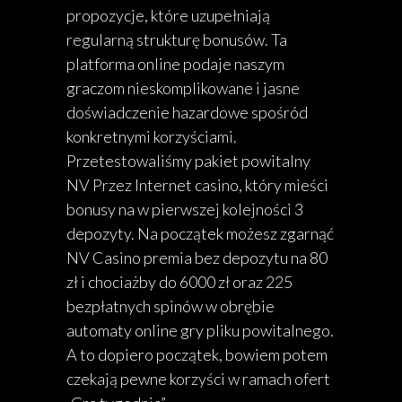
propozycje, które uzupełniają
regularną strukturę bonusów. Ta
platforma online podaje naszym
graczom nieskomplikowane i jasne
doświadczenie hazardowe spośród
konkretnymi korzyściami.
Przetestowaliśmy pakiet powitalny
NV Przez Internet casino, który mieści
bonusy na w pierwszej kolejności 3
depozyty. Na początek możesz zgarnąć
NV Casino premia bez depozytu na 80
zł i chociażby do 6000 zł oraz 225
bezpłatnych spinów w obrębie
automaty online gry
pliku powitalnego.
A to dopiero początek, bowiem potem
czekają pewne korzyści w ramach ofert