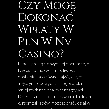
Czy Mogę
Dokonać
Wpłaty W
Pln W Nv
Casino?
Esporty stają się szybciej popularne, a
NVcasino zapewnia możliwość
obstawiania zarówno największych
międzynarodowych turniejów, jak i
mniejszych regionalnych rozgrywek.
Dzięki transmisjom na żywo i aktualnym
kursom zakładów, możesz brać udział w