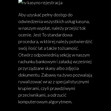
Aby uzyskać pełny dostęp do
odwiedzenia wszystkich usług kasyna,
w naszym wypłat, należy przejść tok
ocenie. Jest To standardowa
procedura, w której należy potwierdzić
swój ilość lat a także tożsamość.
Otwórz odpowiednią sekcję w naszym
rachunku bankowym i załaduj wcześniej
przyrządzane skany albo zdjęcia
dokumentu. Zabawy na żywo pozwalają
rywalizować wraz z specjalistycznymi
krupierami, czyli prawdziwymi
przeciwnikami, a odrzucić
komputerowym algorytmem.