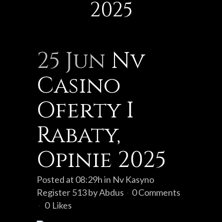
2025
25 Jun
Nv
Casino
Oferty I
Rabaty,
Opinie 2025
Posted at 08:29h
in
Nv Kasyno
Register 513
by
Abdus
0 Comments
0
Likes