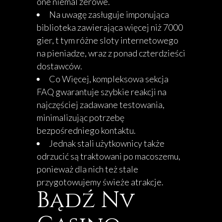
one niemal zerowe.
Na uwagę zasługuje imponująca
biblioteka zawierająca więcej niż 7000
gier, t tym różne sloty internetowego
na pieniadze, wraz z ponad czterdzieści
dostawców.
Co Więcej, kompleksowa sekcja
FAQ gwarantuje szybkie reakcji na
najczęściej zadawane testowania,
minimalizując potrzebę
bezpośredniego kontaktu.
Jednak stali użytkownicy także
odrzucić są traktowani po macoszemu,
ponieważ dla nich też stale
przygotowujemy świeże atrakcje.
Bądź Nv