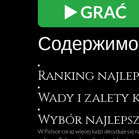
▶️ GRAĆ
Содержимо
Ranking najlep
Wady i zalety 
Wybór najleps
W Polsce coraz więcej ludzi decyduje się n