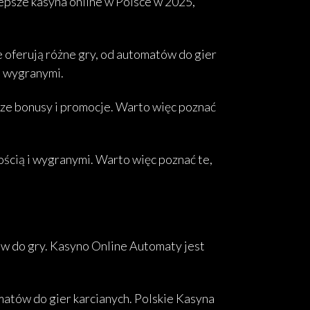
epsze kasyna online w Polsce w 2025,
re oferują różne gry, od automatów do gier
i wygranymi.
psze bonusy i promocje. Warto więc poznać
ością i wygranymi. Warto więc poznać te,
ów do gry. Kasyno Online Automaty jest
omatów do gier karcianych. Polskie Kasyna