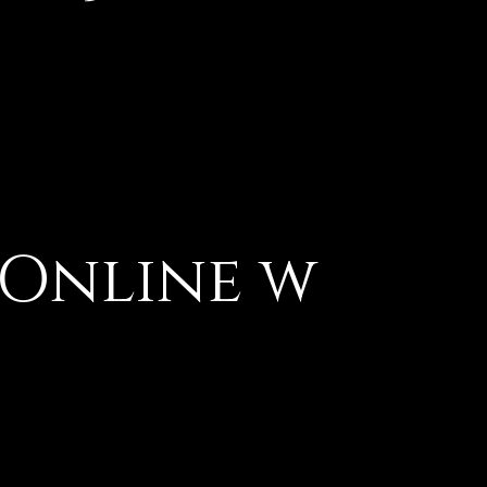
 Online w