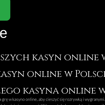
е
szych kasyn online 
kasyn online w Polsc
zego kasyna online w
a grę w kasyno online, aby cieszyć się rozrywką i wygranym