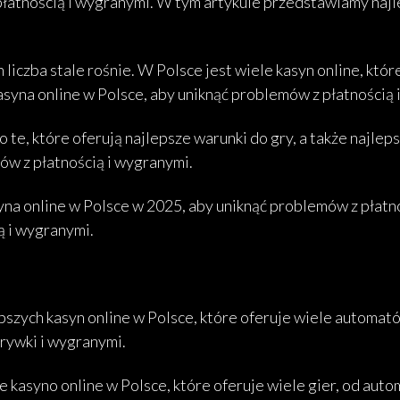
płatnością i wygranymi. W tym artykule przedstawiamy najl
h liczba stale rośnie. W Polsce jest wiele kasyn online, któ
asyna online w Polsce, aby uniknąć problemów z płatnością 
 te, które oferują najlepsze warunki do gry, a także najle
mów z płatnością i wygranymi.
yna online w Polsce w 2025, aby uniknąć problemów z płatn
ą i wygranymi.
pszych kasyn online w Polsce, które oferuje wiele automat
zrywki i wygranymi.
e kasyno online w Polsce, które oferuje wiele gier, od aut