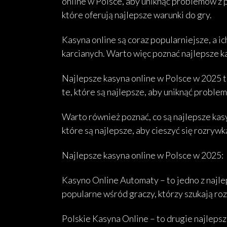
online w Polsce, aby uniknąć problemów z 
które oferują najlepsze warunki do gry.
Kasyna online są coraz popularniejsze, a ic
karcianych. Warto więc poznać najlepsze k
Najlepsze kasyna online w Polsce w 2025 to
te, które są najlepsze, aby uniknąć proble
Warto również poznać, co są najlepsze kas
które są najlepsze, aby cieszyć się rozrywk
Najlepsze kasyna online w Polsce w 2025:
Kasyno Online Automaty – to jedno z najle
popularne wśród graczy, którzy szukają ro
Polskie Kasyna Online – to drugie najlepsz