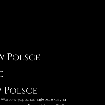
w Polsce
e
 Polsce
i. Warto więc poznać najlepsze kasyna