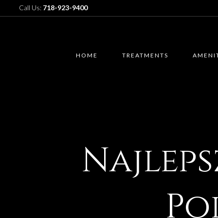
Call Us:
718-923-9400
HOME
TREATMENTS
AMENI
Najlep
Po