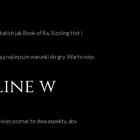
kich jak Book of Ra, Sizzling Hot i
ują najlepsze warunki do gry. Warto więc
line w
o więc poznać te dwa aspekty, aby