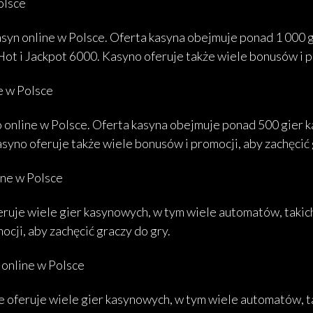
olsce
kasyn online w Polsce. Oferta kasyna obejmuje ponad 1 000
 Hot i Jackpot 6000. Kasyno oferuje także wiele bonusów i p
e w Polsce
 online w Polsce. Oferta kasyna obejmuje ponad 500 gier 
asyno oferuje także wiele bonusów i promocji, aby zachęcić 
ine w Polsce
eruje wiele gier kasynowych, w tym wiele automatów, takich
cji, aby zachęcić graczy do gry.
 online w Polsce
e oferuje wiele gier kasynowych, w tym wiele automatów, t