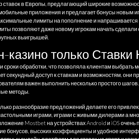
ор ставок в Европы, предлагающий широкие возможност
 мобильные приложения и предлагает бонусы новым иг
ксимальные лимиты на пополнение и напрашивается ср
ты позволяют даже новому игрокам начать сделали с
рупных выигрышей.
-казино только Ставки 
и сроки обработки, что позволяла клиентам выбрать
т секундный доступ к ставкам и возможностям, они п
ователям важен выполнить несколько простого шагов.
ные методы.
олько разнообразие предложений делаете его привлек
астольными играми, играми с живыми дилерами а мно
ложение Mostbet на устройствах Android и iOS очень 
е бонусов, высоких коэффициенты и удобное интерф