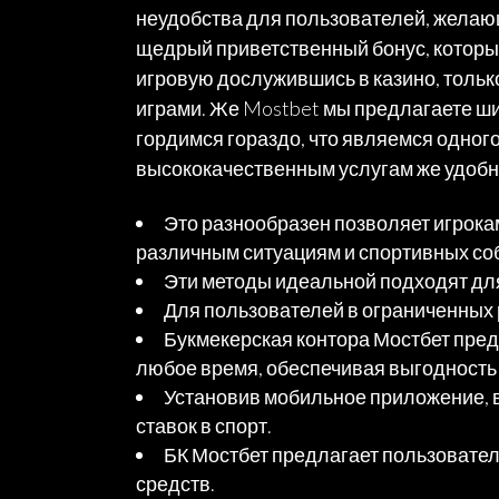
неудобства для пользователей, желающ
щедрый приветственный бонус, который
игровую дослужившись в казино, толь
играми. Же Mostbet мы предлагаете ши
гордимся гораздо, что являемся одног
высококачественным услугам же удоб
Это разнообразен позволяет игрока
различным ситуациям и спортивных со
Эти методы идеальной подходят для
Для пользователей в ограниченных 
Букмекерская контора Мостбет предл
любое время, обеспечивая выгодность 
Установив мобильное приложение, в
ставок в спорт.
БК Мостбет предлагает пользовате
средств.