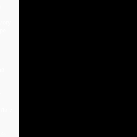
я
Могу
оре
ый
t
 Лиги
—
24»