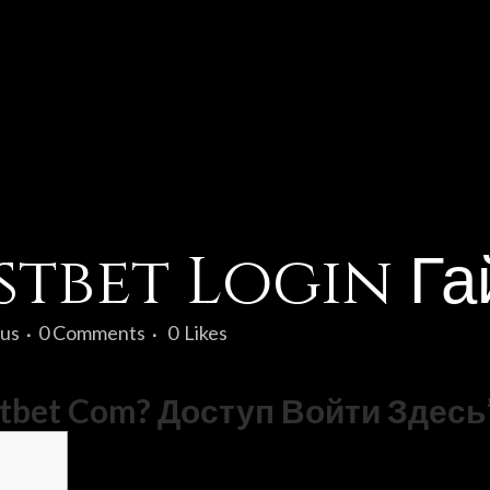
tbet Login Га
us
0 Comments
0
Likes
tbet Com? Доступ Войти Здесь