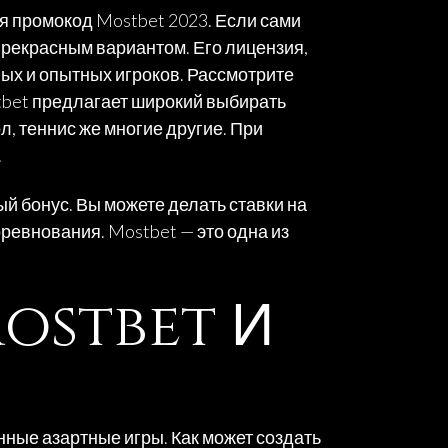
я промокод Mostbet 2023. Если сами
прекрасным вариантом. Его лицензия,
ых и опытных игроков. Рассмотрите
stbet предлагает широкий выбирать
л, теннис же многие другие. При
.
й бонус. Вы можете делать ставки на
ревнования. Mostbet — это одна из
Mostbet И
нные азартные игры. Как может создать