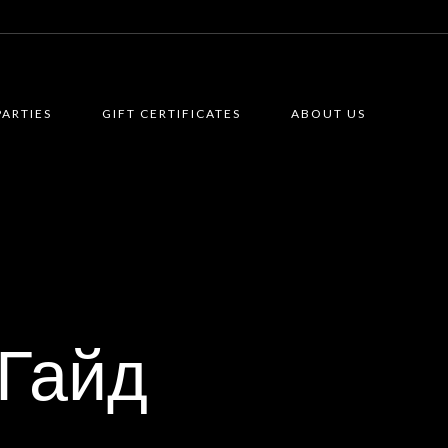
PARTIES
GIFT CERTIFICATES
ABOUT US
Гайд