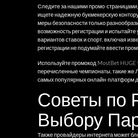
Следите за нашими промо-страницами, 
ищете надежную букмекерскую контору 
меры безопасности только разнообраз
возможность регистрации и испытайте у
вариантов ставок и спорт, включая изве
регистрации не подумайте ввести пром
Используйте промокод MostBet HUGE та
перечисленные чемпионаты, такие же Л
самых популярных онлайн-платформ для
Советы по 
Выбору Па
Также провайдеры интернета может бло