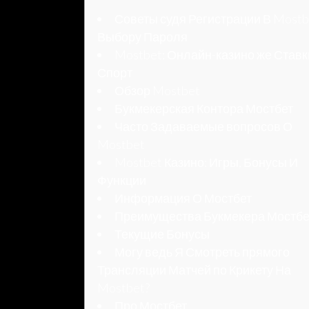
Советы судя Регистрации В Mostb
Выбору Пароля
Mostbet: Онлайн-казино же Ставк
Спорт
Обзор Mostbet
Букмекерская Контора Мостбет
Часто Задаваемые вопросов О
Mostbet
Mostbet Казино: Игры, Бонусы И
Функции
Информация О Мостбет
Преимущества Букмекера Мостбе
Текущие Бонусы
Могу ведь Я Смотреть прямого
Трансляции Матчей по Крикету На
Mostbet?
Про Мостбет