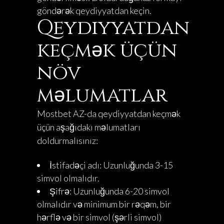
göndərək qeydiyyatdan keçin.
Qeydiyyatdan
keçmək üçün
növ
məlumatlar
Mostbet AZ-da qeydiyyatdan keçmək
üçün aşağıdakı məlumatları
doldurmalısınız:
İstifadəçi adı: Uzunluğunda 3-15
simvol olmalıdır.
Şifrə: Uzunluğunda 6-20 simvol
olmalıdır və minimum bir rəqəm, bir
hərflə və bir simvol (şərli simvol)