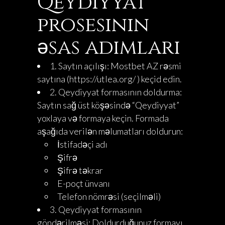
Qeydiyyat
prosesinin
əsas adımları
1. Saytın açılışı: Mostbet AZ rəsmi
saytına (https://utlea.org/ ) keçid edin.
2. Qeydiyyat formasının doldurma:
Saytın sağ üst köşəsində “Qeydiyyat”
yoxlaya və formaya keçin. Formada
aşağıda verilən məlumatları doldurun:
İstifadəçi adı
Şifrə
Şifrə təkrar
E-poçt ünvanı
Telefon nömrəsi (seçilməli)
3. Qeydiyyat formasının
göndərilməsi: Doldurduğunuz formayı