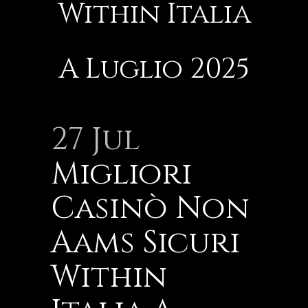
Within Italia
A Luglio 2025
27 Jul
Migliori
Casinò Non
Aams Sicuri
Within