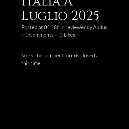
Italia A
Luglio 2025
Posted at 04:18h
in
reviewer
by
Abdus
0 Comments
0
Likes
Sorry, the comment form is closed at
this time.