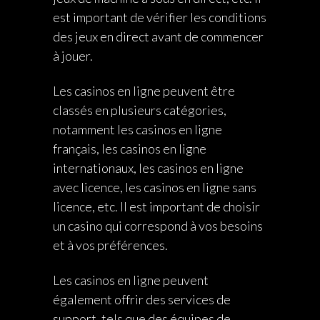
est important de vérifier les conditions
des jeux en direct avant de commencer
à jouer.
Les casinos en ligne peuvent être
classés en plusieurs catégories,
notamment les casinos en ligne
français, les casinos en ligne
internationaux, les casinos en ligne
avec licence, les casinos en ligne sans
licence, etc. Il est important de choisir
un casino qui correspond à vos besoins
et à vos préférences.
Les casinos en ligne peuvent
également offrir des services de
support, tels que des équipes de