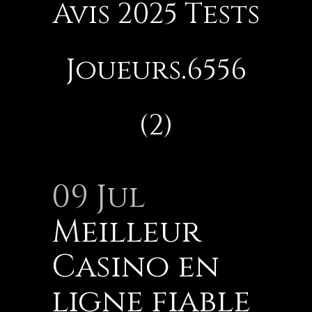
Avis 2025 Tests
Joueurs.6556
(2)
09 Jul
Meilleur
Casino en
ligne fiable