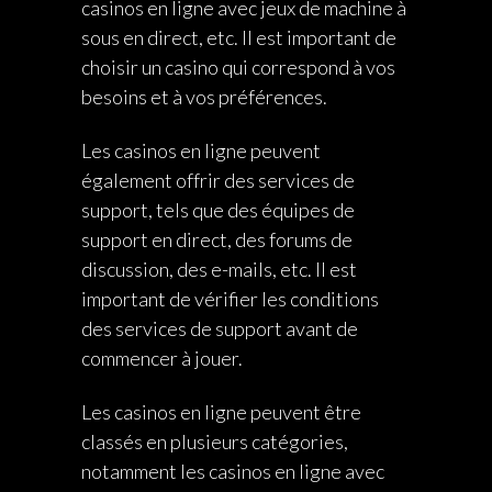
casinos en ligne avec jeux de machine à
sous en direct, etc. Il est important de
choisir un casino qui correspond à vos
besoins et à vos préférences.
Les casinos en ligne peuvent
également offrir des services de
support, tels que des équipes de
support en direct, des forums de
discussion, des e-mails, etc. Il est
important de vérifier les conditions
des services de support avant de
commencer à jouer.
Les casinos en ligne peuvent être
classés en plusieurs catégories,
notamment les casinos en ligne avec