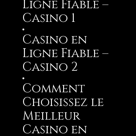
Ligne Fiable –
Casino 1
Casino en
Ligne Fiable –
Casino 2
Comment
Choisissez le
Meilleur
Casino en