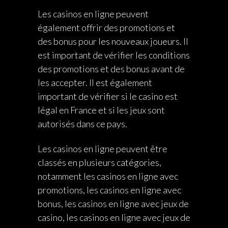
Les casinos en ligne peuvent
également offrir des promotions et
des bonus pour les nouveaux joueurs. Il
est important de vérifier les conditions
des promotions et des bonus avant de
les accepter. Il est également
important de vérifier si le casino est
légal en France et si les jeux sont
autorisés dans ce pays.
Les casinos en ligne peuvent être
classés en plusieurs catégories,
notamment les casinos en ligne avec
promotions, les casinos en ligne avec
bonus, les casinos en ligne avec jeux de
casino, les casinos en ligne avec jeux de