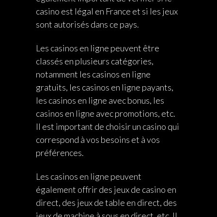
casino est légal en France et si les jeux
sont autorisés dans ce pays.
Les casinos en ligne peuvent être
classés en plusieurs catégories,
notamment les casinos en ligne
gratuits, les casinos en ligne payants,
les casinos en ligne avec bonus, les
casinos en ligne avec promotions, etc.
Il est important de choisir un casino qui
correspond à vos besoins et à vos
préférences.
Les casinos en ligne peuvent
également offrir des jeux de casino en
direct, des jeux de table en direct, des
jeux de machine à sous en direct, etc. Il