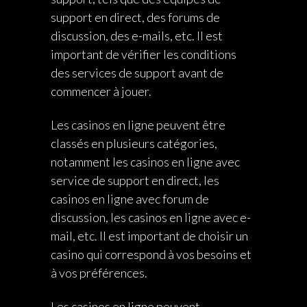
support en direct, des forums de
discussion, des e-mails, etc. Il est
important de vérifier les conditions
des services de support avant de
commencer à jouer.
Les casinos en ligne peuvent être
classés en plusieurs catégories,
notamment les casinos en ligne avec
service de support en direct, les
casinos en ligne avec forum de
discussion, les casinos en ligne avec e-
mail, etc. Il est important de choisir un
casino qui correspond à vos besoins et
à vos préférences.
Les casinos en ligne peuvent