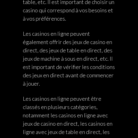
table, etc. Il est important de choisir un
casino qui correspond à vos besoins et
à vos préférences.
Les casinos en ligne peuvent
également offrir des jeux de casino en
direct, des jeux de table en direct, des
jeux de machine à sous en direct, etc. Il
est important de vérifier les conditions
des jeux en direct avant de commencer
à jouer.
Les casinos en ligne peuvent être
classés en plusieurs catégories,
notamment les casinos en ligne avec
jeux de casino en direct, les casinos en
ligne avec jeux de table en direct, les