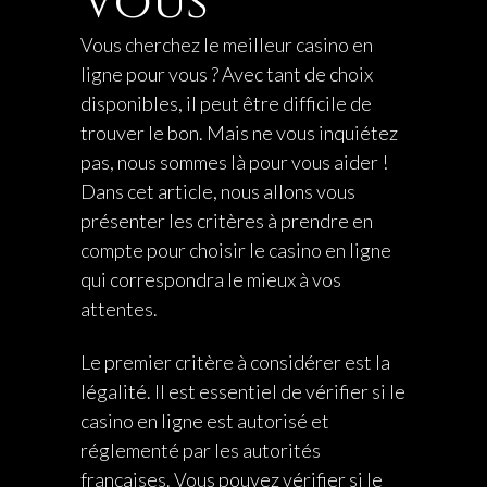
Vous
Vous cherchez le meilleur casino en
ligne pour vous ? Avec tant de choix
disponibles, il peut être difficile de
trouver le bon. Mais ne vous inquiétez
pas, nous sommes là pour vous aider !
Dans cet article, nous allons vous
présenter les critères à prendre en
compte pour choisir le casino en ligne
qui correspondra le mieux à vos
attentes.
Le premier critère à considérer est la
légalité. Il est essentiel de vérifier si le
casino en ligne est autorisé et
réglementé par les autorités
françaises. Vous pouvez vérifier si le