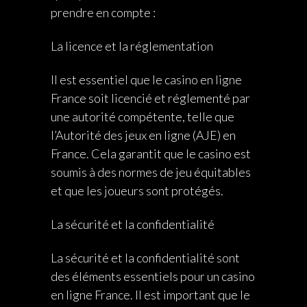
prendre en compte :
La licence et la réglementation
Il est essentiel que le casino en ligne
France soit licencié et réglementé par
une autorité compétente, telle que
l’Autorité des jeux en ligne (AJE) en
France. Cela garantit que le casino est
soumis à des normes de jeu équitables
et que les joueurs sont protégés.
La sécurité et la confidentialité
La sécurité et la confidentialité sont
des éléments essentiels pour un casino
en ligne France. Il est important que le