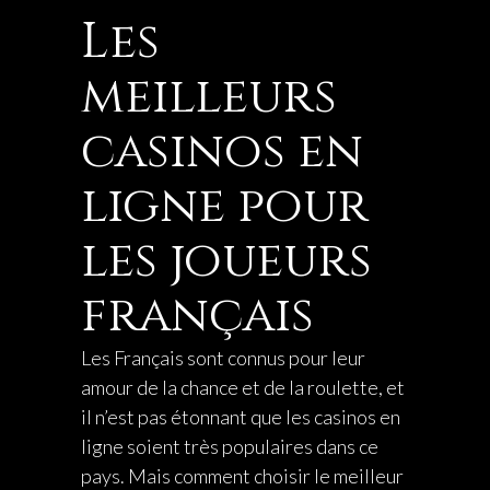
Les
meilleurs
casinos en
ligne pour
les joueurs
français
Les Français sont connus pour leur
amour de la chance et de la roulette, et
il n’est pas étonnant que les casinos en
ligne soient très populaires dans ce
pays. Mais comment choisir le meilleur