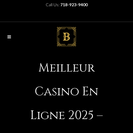
Call Us:
718-923-9400
Meilleur
Casino En
Ligne 2025 –