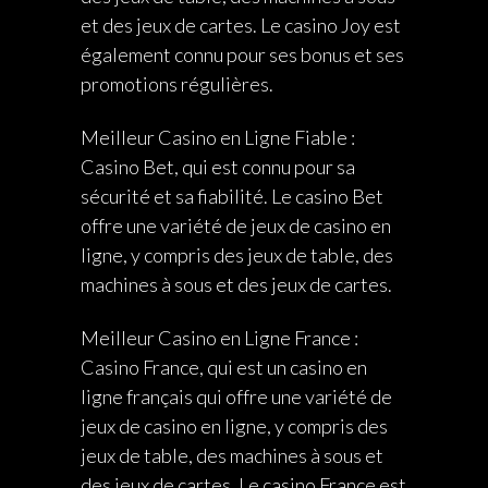
et des jeux de cartes. Le casino Joy est
également connu pour ses bonus et ses
promotions régulières.
Meilleur Casino en Ligne Fiable :
Casino Bet, qui est connu pour sa
sécurité et sa fiabilité. Le casino Bet
offre une variété de jeux de casino en
ligne, y compris des jeux de table, des
machines à sous et des jeux de cartes.
Meilleur Casino en Ligne France :
Casino France, qui est un casino en
ligne français qui offre une variété de
jeux de casino en ligne, y compris des
jeux de table, des machines à sous et
des jeux de cartes. Le casino France est