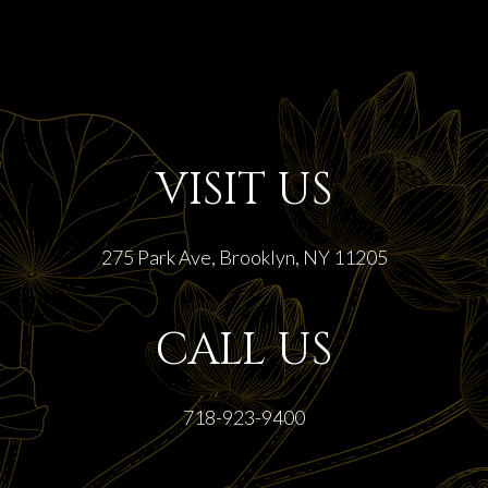
VISIT US
275 Park Ave, Brooklyn, NY 11205
CALL US
718-923-9400