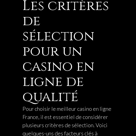
Les critères
de
sélection
pour un
casino en
ligne de
qualité
Pour choisir le meilleur casino en ligne
France, il est essentiel de considérer
plusieurs critères de sélection. Voici
quelques-uns des facteurs clés à