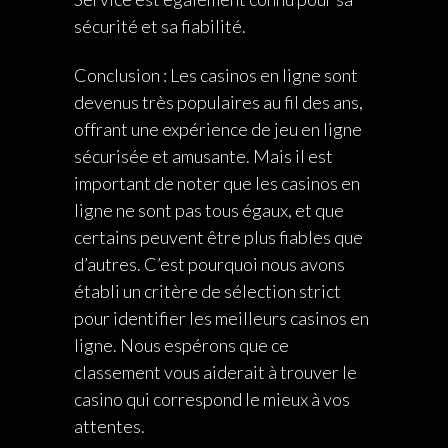
sécurité et sa fiabilité.
Conclusion : Les casinos en ligne sont
devenus très populaires au fil des ans,
offrant une expérience de jeu en ligne
sécurisée et amusante. Mais il est
important de noter que les casinos en
ligne ne sont pas tous égaux, et que
certains peuvent être plus fiables que
d’autres. C’est pourquoi nous avons
établi un critère de sélection strict
pour identifier les meilleurs casinos en
ligne. Nous espérons que ce
classement vous aiderait à trouver le
casino qui correspond le mieux à vos
attentes.