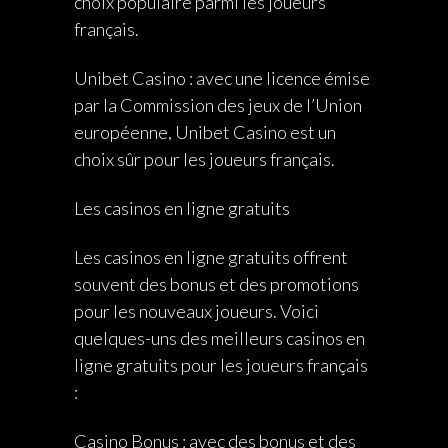
choix populaire parmi les joueurs
français.
Unibet Casino : avec une licence émise
par la Commission des jeux de l’Union
européenne, Unibet Casino est un
choix sûr pour les joueurs français.
Les casinos en ligne gratuits
Les casinos en ligne gratuits offrent
souvent des bonus et des promotions
pour les nouveaux joueurs. Voici
quelques-uns des meilleurs casinos en
ligne gratuits pour les joueurs français
:
Casino Bonus : avec des bonus et des