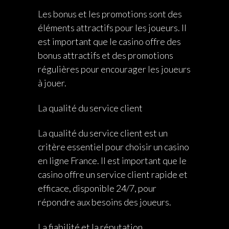
Les bonus et les promotions sont des
éléments attractifs pour les joueurs. Il
est important que le casino offre des
bonus attractifs et des promotions
régulières pour encourager les joueurs
à jouer.
La qualité du service client
La qualité du service client est un
critère essentiel pour choisir un casino
en ligne France. Il est important que le
casino offre un service client rapide et
efficace, disponible 24/7, pour
répondre aux besoins des joueurs.
La fiabilité et la réputation